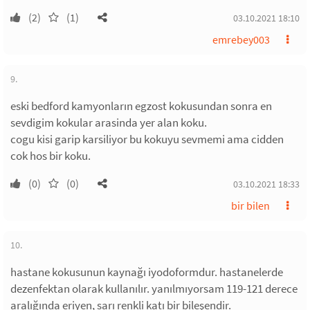
(2)
(1)
03.10.2021 18:10
emrebey003
9.
eski bedford kamyonların egzost kokusundan sonra en
sevdigim kokular arasinda yer alan koku.
cogu kisi garip karsiliyor bu kokuyu sevmemi ama cidden
cok hos bir koku.
(0)
(0)
03.10.2021 18:33
bir bilen
10.
hastane kokusunun kaynağı iyodoformdur. hastanelerde
dezenfektan olarak kullanılır. yanılmıyorsam 119-121 derece
aralığında eriyen, sarı renkli katı bir bileşendir.