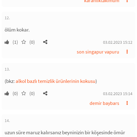
karanliktakimum
12.
ölüm kokar.
(1)
(0)
03.02.2023 15:12
son singapur vapuru
13.
(bkz:
alkol bazlı temizlik ürünlerinin kokusu
)
(0)
(0)
03.02.2023 15:14
demir baybars
14.
uzun süre maruz kalırsanız beyninizin bir köşesinde ömür