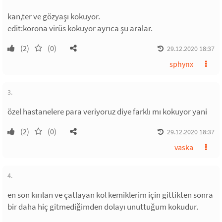
kan,ter ve gözyaşı kokuyor.
edit:korona virüs kokuyor ayrıca şu aralar.
(2)
(0)
29.12.2020 18:37
sphynx
3.
özel hastanelere para veriyoruz diye farklı mı kokuyor yani
(2)
(0)
29.12.2020 18:37
vaska
4.
en son kırılan ve çatlayan kol kemiklerim için gittikten sonra
bir daha hiç gitmediğimden dolayı unuttuğum kokudur.