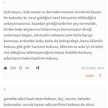
7.
öyle bayıcı, öyle sessiz ve derinden insanın sinirlerini bozan
bir kokudur ki, nasıl geldiğini nasıl bünyenizi etkilediğini
anlayamazsınız. kapıdan girdiğinizde her şey normaldir,
birden kalp atışlarınız hızlanmaya burnunuzun direği
sızlamaya başlar, adrenalin sebepsiz yere fazla karışır
kanınıza, ardından koku daha da belirginleşir, bana ölümün
kokusu gibi gelir hastane kokusu, ölümün ve asla iyi mi kötü
mü olduğunu bilemeyeceğiniz beyaz önlüklü korkunç
adamların hakimiyetinin kokusu.
(20)
(4)
03.10.2021 18:07
bade
8.
genelde alkol bazlı dezenfektan, ilaç, serum, betadin
kokusudur, ancak bazan oda parfümü kokusu da alırız.