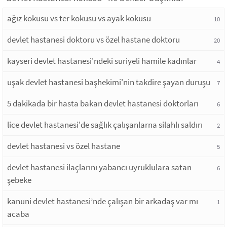
ağız kokusu vs ter kokusu vs ayak kokusu
10
devlet hastanesi doktoru vs özel hastane doktoru
20
kayseri devlet hastanesi'ndeki suriyeli hamile kadınlar
4
uşak devlet hastanesi başhekimi'nin takdire şayan duruşu
7
5 dakikada bir hasta bakan devlet hastanesi doktorları
6
lice devlet hastanesi'de sağlık çalışanlarna silahlı saldırı
2
devlet hastanesi vs özel hastane
5
devlet hastanesi ilaçlarını yabancı uyruklulara satan
6
şebeke
kanuni devlet hastanesi’nde çalışan bir arkadaş var mı
1
acaba