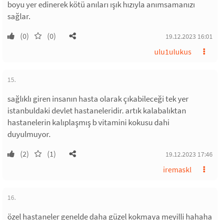
boyu yer edinerek kötü anıları ışık hızıyla anımsamanızı
sağlar.
(0)
(0)
19.12.2023 16:01
ulu1ulukus
15.
sağlıklı giren insanın hasta olarak çıkabileceği tek yer
istanbuldaki devlet hastaneleridir. artık kalabalıktan
hastanelerin kalıplaşmış b vitamini kokusu dahi
duyulmuyor.
(2)
(1)
19.12.2023 17:46
iremaskl
16.
özel hastaneler genelde daha güzel kokmaya meyilli hahaha