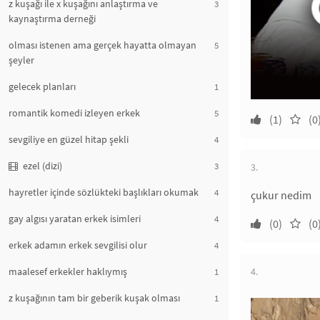
z kuşağı ile x kuşağını anlaştırma ve
3
kaynaştırma derneği
olması istenen ama gerçek hayatta olmayan
5
şeyler
gelecek planları
1
romantik komedi izleyen erkek
5
(1)
(0
sevgiliye en güzel hitap şekli
4
ezel (dizi)
3
3.
hayretler içinde sözlükteki başlıkları okumak
4
çukur nedim
gay algısı yaratan erkek isimleri
4
(0)
(0
erkek adamın erkek sevgilisi olur
4
maalesef erkekler haklıymış
4.
1
z kuşağının tam bir geberik kuşak olması
1