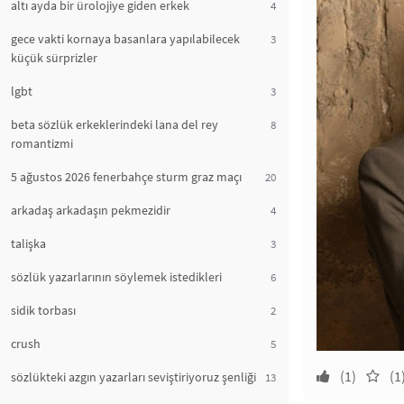
altı ayda bir ürolojiye giden erkek
4
gece vakti kornaya basanlara yapılabilecek
3
küçük sürprizler
lgbt
3
beta sözlük erkeklerindeki lana del rey
8
romantizmi
5 ağustos 2026 fenerbahçe sturm graz maçı
20
arkadaş arkadaşın pekmezidir
4
talişka
3
sözlük yazarlarının söylemek istedikleri
6
sidik torbası
2
crush
5
(1)
(1
sözlükteki azgın yazarları seviştiriyoruz şenliği
13