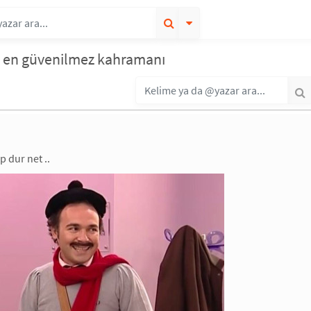
in en güvenilmez kahramanı
p dur net ..