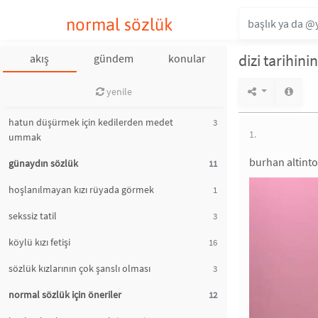
normal sözlük
dizi tarihin
akış
gündem
konular
yenile
hatun düşürmek için kedilerden medet
3
1.
ummak
burhan altinto
günaydın sözlük
11
hoşlanılmayan kızı rüyada görmek
1
sekssiz tatil
3
köylü kızı fetişi
16
sözlük kızlarının çok şanslı olması
3
normal sözlük için öneriler
12