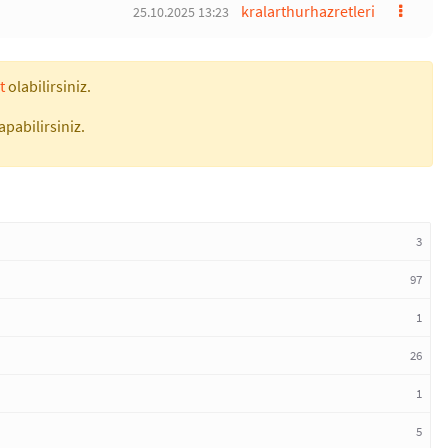
kralarthurhazretleri
25.10.2025 13:23
t
olabilirsiniz.
apabilirsiniz.
3
97
1
26
1
5