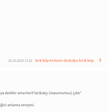
kırk küp kırkının da kulpu kırık küp
25.10.2025 11:32
rya dediler ama herif tarikatçı (masonumsu) çıktı
*
ğini anlama seviyesi.