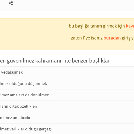
)
bu başlığa tanım girmek için
kayı
zaten üye iseniz
buradan
giriş y
n en güvenilmez kahramanı" ile benzer başlıklar
le vedalaşmak
nilmez olduğunu düşünmek
ilmez ama sırt da dönülmez
arın ortak özellikleri
ilmez anlatıcıdır
lmez varlıklar olduğu gerçeği