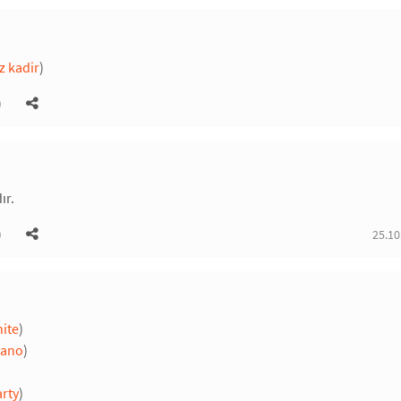
z kadir
)
)
ır.
)
25.10
hite
)
rano
)
arty
)