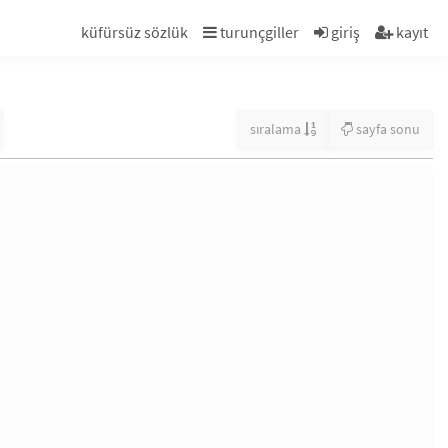
küfürsüz sözlük
turunçgiller
giriş
kayıt
sıralama
sayfa sonu