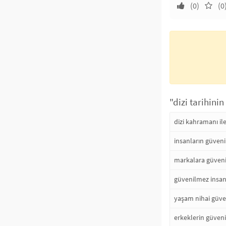
(0)
(0
"dizi tarihini
dizi kahramanı i
insanların güve
markalara güven
güvenilmez insanl
yaşam nihai güven
erkeklerin güveni