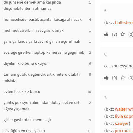
düşünsene demek ama karşında
1
düşünebilenlerin olmaması
5.
homoseksüel başlık açanlar kucağa alınacak
4
(bkz:
hallederi
mehmet ali erbil'in sevgilisi olmak
1
(7)
(0
şans çarkında çarkı çevirdiğin an uçurulmak
1
sözlüğe girerken laptop kamerasına geğirmek
2
6.
diyelim ki o bunu okuyor
6
o…spu eyşand
tamam güldük eğlendik artık hetero olabilir
5
(0)
(0
misiniz
evlenilecek kız burcu
10
7.
yanlış pozisyon alımından dolayı bel ve sırt
2
ağrısı yaşamak
(bkz:
walter w
(bkz:
livia sop
gizler gaylardaki meme aşkı
9
(bkz:
sawyer
)
(bkz:
jim mori
sözlüğün en rezil yazarı
11