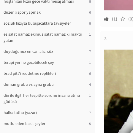
hoşlanılan kızın gece vakti mesaj atması
8
düzenli spor yapmak
6
(1)
(0
sözlük kızıyla buluşacaklara tavsiyeler
8
es salat namaz ekimus salat namaz kılmaktır
1
2.
yalanı
duyduğunuz en can alıcı söz
7
terapi yerine geçebilecek şey
1
brad pitt'i reddetme replikleri
6
duman grubu vs ayna grubu
4
din ile ilgili her tespitte sorunu insana atma
1
güdüsü
halka tatlısı (yazar)
7
mutlu eden basit şeyler
5