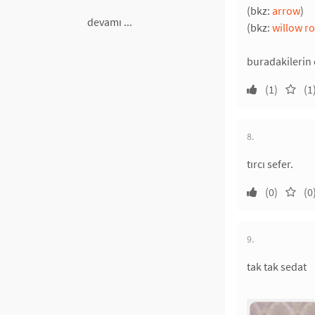
(bkz:
arrow
)
devamı ...
(bkz:
willow r
buradakilerin
(1)
(1
8.
tırcı sefer.
(0)
(0
9.
tak tak sedat