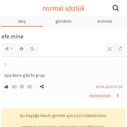
normal sözlük
akış
gündem
konular
efe mine
1.
oya bora gibi bi grup
(0)
(0)
18.06.2026 07:26
mototonist
bu başlığa tanım girmek için
kayıt
olabilirsiniz.
zaten üye iseniz
buradan
giriş yapabilirsiniz.