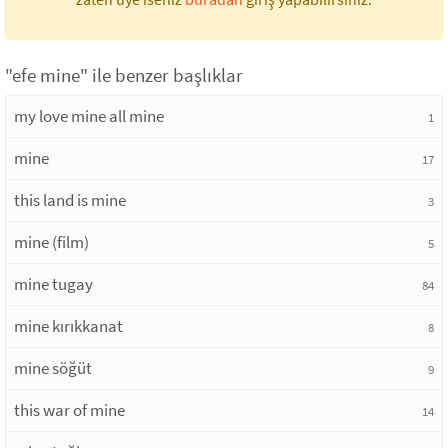
"efe mine" ile benzer başlıklar
my love mine all mine
1
mine
17
this land is mine
3
mine (film)
5
mine tugay
84
mine kırıkkanat
8
mine söğüt
9
this war of mine
14