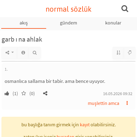
normal sözlük
akış
gündem
konular
garb ı na ahlak
1.
osmanlıca sallama bir tabir. ama bence uyuyor.
(1)
(0)
16.05.2026 09:32
muşlettin amca
bu başlığa tanım girmek için
kayıt
olabilirsiniz.
zaten üye iseniz
buradan
giriş yapabilirsiniz.