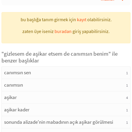
bu başlığa tanım girmek için
kayıt
olabilirsiniz.
zaten üye iseniz
buradan
giriş yapabilirsiniz.
"gizlesem de aşikar etsem de canımsın benim" ile
benzer başlıklar
canımsın sen
1
canımsın
1
aşikar
4
aşikar kader
1
sonunda alizade'nin mabadının açık aşikar görülmesi
1