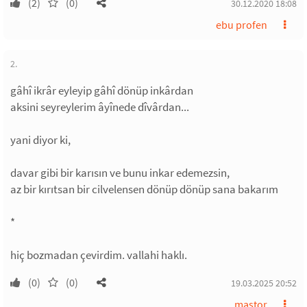
(2)
(0)
30.12.2020 18:08
ebu profen
2.
gâhî ikrâr eyleyip gâhî dönüp inkârdan
aksini seyreylerim âyînede dîvârdan...
yani diyor ki,
davar gibi bir karısın ve bunu inkar edemezsin,
az bir kırıtsan bir cilvelensen dönüp dönüp sana bakarım
*
hiç bozmadan çevirdim. vallahi haklı.
(0)
(0)
19.03.2025 20:52
mastor