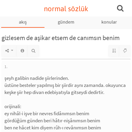
normal sözlük
akış
gündem
konular
gizlesem de aşikar etsem de canımsın benim
1.
şeyh galibin nadide şiirlerinden.
üstüne besteler yapılmış bir şiirdir aynı zamanda. okuyunca
keşke şiir hep divan edebiyatıyla gitseydi dedirtir.
orijinali:
ey nihâl-i işve bir nevres fidânımsın benim
gördüğüm günden beri hâtır-nişânımsın benim
ben ne hâcet kim diyem rûh-ı revânımsın benim