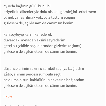
ey vefa bağının gülü, bunu bil
eziyetinin dikenleriyle dolu olsa da gömleğini terketmem
ölmek var ayrılmak yok, öyle tuttum eteğini
gizlesem de, açıklasam da canımsın benim.
kah söyleyip kâh inkâr ederek
duvardaki aynadan aksini seyrederim
gerçi bu şekilde başkalarından gizlerim (aşkımı)
gizlesem de âşikâr etsem de cânımsın benim.
düşüncelerimin sazını o sümbül saçlıya bağladım
gâlib, ahımın perdesi sümbülü seçti
ne olursa olsun, kahkülünün havasına bağlandım
gizlesem de âşikâr etsem de cânımsın benim.
link