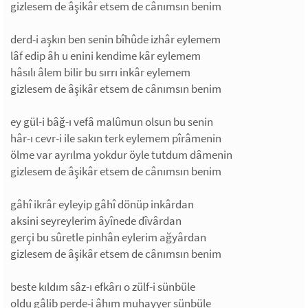
gizlesem de âşikâr etsem de cânımsın benim
derd-i aşkın ben senin bîhûde izhâr eylemem
lâf edip âh u enini kendime kâr eylemem
hâsılı âlem bilir bu sırrı inkâr eylemem
gizlesem de âşikâr etsem de cânımsın benim
ey gül-i bâğ-ı vefâ malûmun olsun bu senin
hâr-ı cevr-i ile sakın terk eylemem pîrâmenin
ölme var ayrılma yokdur öyle tutdum dâmenin
gizlesem de âşikâr etsem de cânımsın benim
gâhî ikrâr eyleyip gâhî dönüp inkârdan
aksini seyreylerim âyînede dîvârdan
gerçi bu sûretle pinhân eylerim ağyârdan
gizlesem de âşikâr etsem de cânımsın benim
beste kıldım sâz-ı efkârı o zülf-i sünbüle
oldu gâlib perde-i âhım muhayyer sünbüle