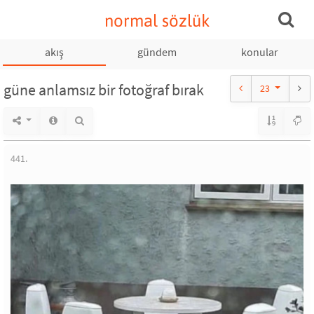
normal sözlük
akış
gündem
konular
güne anlamsız bir fotoğraf bırak
23
441.