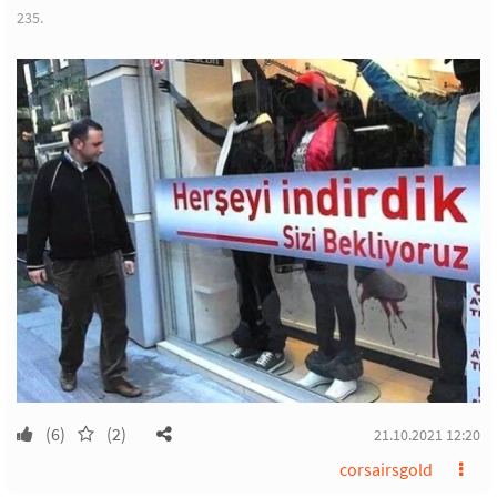
235.
(6)
(2)
21.10.2021 12:20
corsairsgold