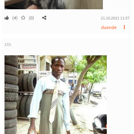
(4)
(0)
21.10.2021 11:37
duende
233.