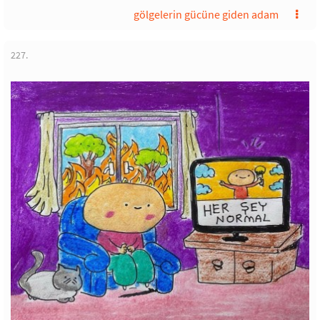
gölgelerin gücüne giden adam
227.