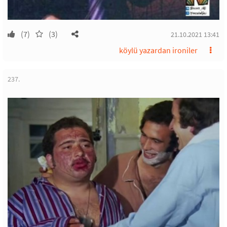
(7)
(3)
21.10.2021 13:41
köylü yazardan ironiler
237.