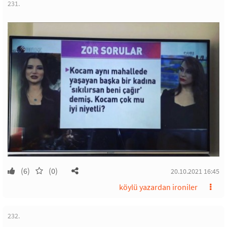
231.
(6)
(0)
20.10.2021 16:45
köylü yazardan ironiler
232.