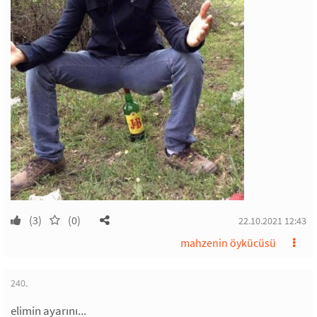
(3)
(0)
22.10.2021 12:43
mahzenin öykücüsü
240.
elimin ayarını...