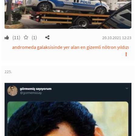
(11)
(1)
20.10.2021 12:23
andromeda galaksisinde yer alan en gizemli nötron yıldızı
225.