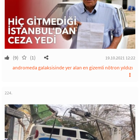
(9)
(1)
19.10.2021 12:22
andromeda galaksisinde yer alan en gizemli nötron yıldızı
224.