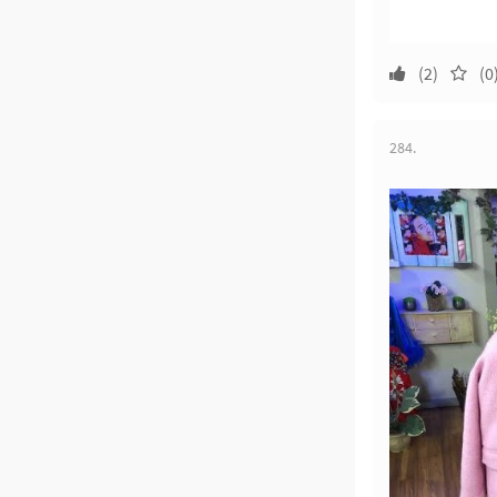
(2)
(0
284.