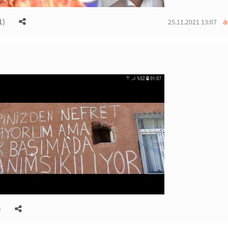
1)
a
25.11.2021 13:07
)