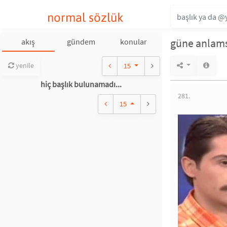
normal sözlük
güne anlamsı
akış
gündem
konular
yenile
15
hiç başlık bulunamadı...
281.
15