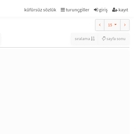
küfürsüz sözlük
turunçgiller
giriş
kayıt
15
sıralama
sayfa sonu