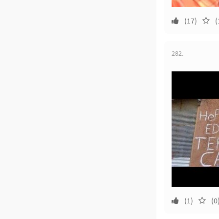
(17)
(
282.
(1)
(0