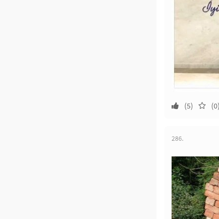
(5)
(0
286.