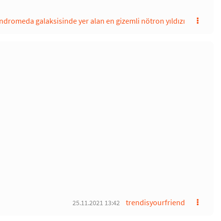
ndromeda galaksisinde yer alan en gizemli nötron yıldızı
trendisyourfriend
25.11.2021 13:42