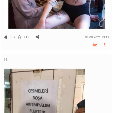
(5)
(1)
04.09.2021 13:12
ilbi
91.