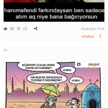
(8)
(1)
02.09.2021 17:15
rahatsız
83.