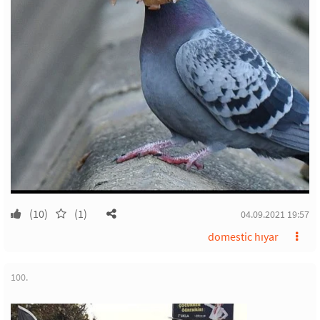
(10)
(1)
04.09.2021 19:57
domestic hıyar
100.