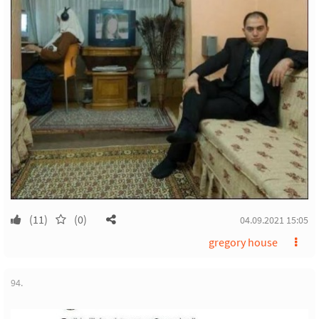
(11)
(0)
04.09.2021 15:05
gregory house
94.