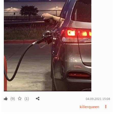
(9)
(1)
04.09.2021 15:08
killerqueen