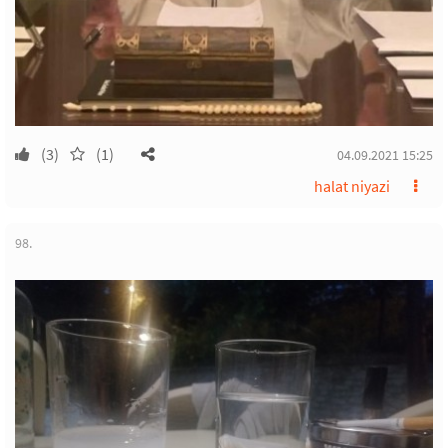
(3)
(1)
04.09.2021 15:25
halat niyazi
98.