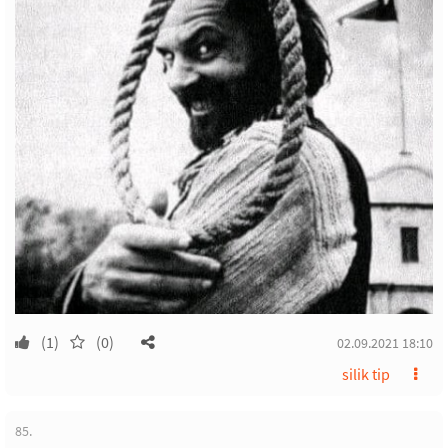
(1)
(0)
02.09.2021 18:10
silik tip
85.