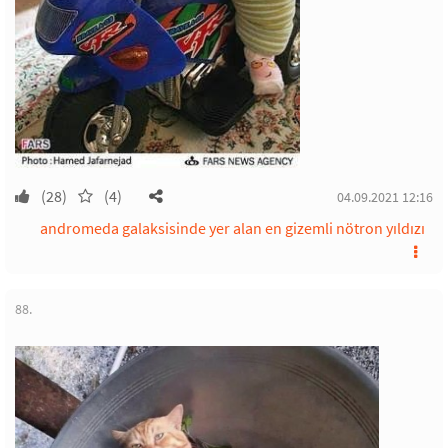
(28)
(4)
04.09.2021 12:16
andromeda galaksisinde yer alan en gizemli nötron yıldızı
88.