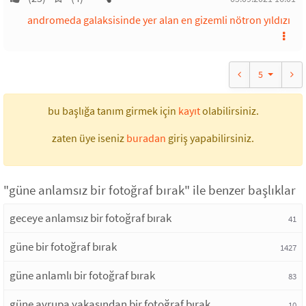
andromeda galaksisinde yer alan en gizemli nötron yıldızı
5
bu başlığa tanım girmek için
kayıt
olabilirsiniz.
zaten üye iseniz
buradan
giriş yapabilirsiniz.
"güne anlamsız bir fotoğraf bırak" ile benzer başlıklar
geceye anlamsız bir fotoğraf bırak
41
güne bir fotoğraf bırak
1427
güne anlamlı bir fotoğraf bırak
83
güne avrupa yakasından bir fotoğraf bırak
10