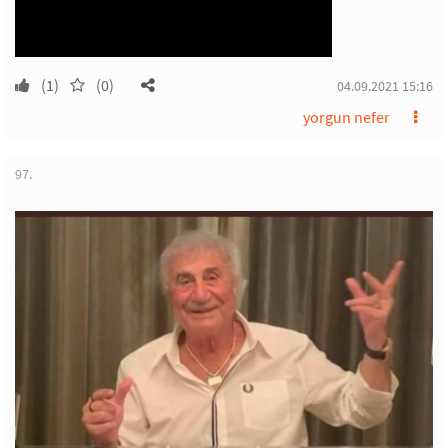
(1)
(0)
04.09.2021 15:16
yorgun nefer
97.