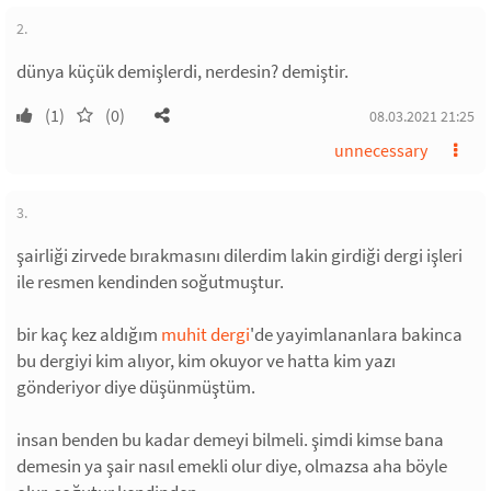
2.
dünya küçük demişlerdi, nerdesin? demiştir.
(1)
(0)
08.03.2021 21:25
unnecessary
3.
şairliği zirvede bırakmasını dilerdim lakin girdiği dergi işleri
ile resmen kendinden soğutmuştur.
bir kaç kez aldığım
muhit dergi
'de yayimlananlara bakinca
bu dergiyi kim alıyor, kim okuyor ve hatta kim yazı
gönderiyor diye düşünmüştüm.
insan benden bu kadar demeyi bilmeli. şimdi kimse bana
demesin ya şair nasıl emekli olur diye, olmazsa aha böyle