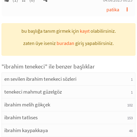
04.08.2025 00:25
patika
bu başlığa tanım girmek için
kayıt
olabilirsiniz.
zaten üye iseniz
buradan
giriş yapabilirsiniz.
"ibrahim tenekeci" ile benzer başlıklar
en sevilen ibrahim tenekeci sözleri
1
tenekeci mahmut güzelgöz
1
ibrahim melih gökçek
102
ibrahim tatlıses
153
ibrahim kaypakkaya
46