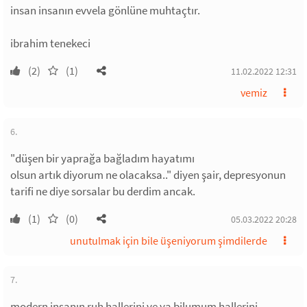
insan insanın evvela gönlüne muhtaçtır.
ibrahim tenekeci
(2)
(1)
11.02.2022 12:31
vemiz
6.
"düşen bir yaprağa bağladım hayatımı
olsun artık diyorum ne olacaksa.." diyen şair, depresyonun
tarifi ne diye sorsalar bu derdim ancak.
(1)
(0)
05.03.2022 20:28
unutulmak için bile üşeniyorum şimdilerde
7.
modern insanın ruh hallerini ve ya bilumum hallerini