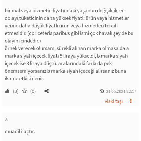
bir mal veya hizmetin fiyatındaki yaşanan değişiklikten
dolayı,tüketicinin daha yüksek fiyatlı ürün veya hizmetler
yerine daha düşük fiyatlı ürün veya hizmetleri tercih
etmesidir. (cp : ceteris paribus gibi ismi çok havalı şey de bu
olayın içindedir.)
örnek verecek olursam, sürekli alınan marka olmasa da a
marka siyah içecek fiyatı 5 liraya yükseldi, b marka siyah
içecek ise 3 liraya düştü. aralarındaki farkı da pek
önemsemiyorsanız b marka siyah içeceği alırsanız buna
ikame etkisi denir.
(3)
(0)
31.05.2021 22:17
viski taşı
3.
muadil ilaçtır.