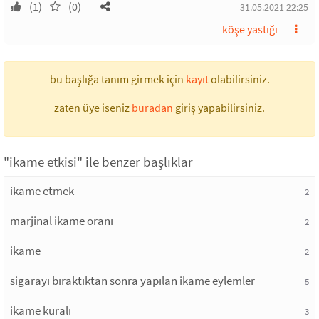
(1)
(0)
31.05.2021 22:25
köşe yastığı
bu başlığa tanım girmek için
kayıt
olabilirsiniz.
zaten üye iseniz
buradan
giriş yapabilirsiniz.
"ikame etkisi" ile benzer başlıklar
ikame etmek
2
marjinal ikame oranı
2
ikame
2
sigarayı bıraktıktan sonra yapılan ikame eylemler
5
ikame kuralı
3