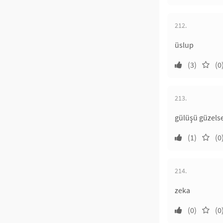
212.
üslup
(3)
(0
213.
gülüşü güzels
(1)
(0
214.
zeka
(0)
(0