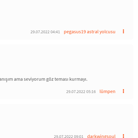
pegasus19 astral yolcusu
29.07.2022 04:41
ranışım ama seviyorum göz teması kurmayı.
lümpen
29.07.2022 05:16
darkwingsoul
29.07.2022 09:01