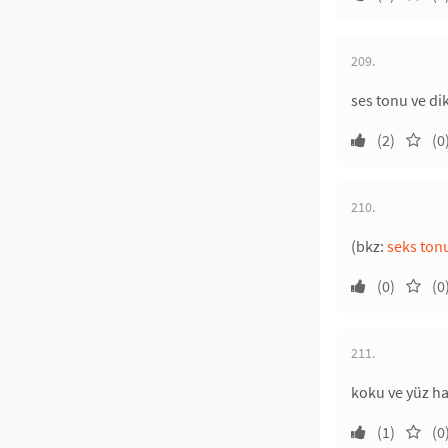
209.
ses tonu ve di
(2)
(0
210.
(bkz:
seks ton
(0)
(0
211.
koku ve yüz ha
(1)
(0