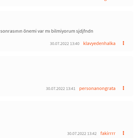
ir. sonrasının önemi var mı bilmiyorum sjdjfndn
klavyedenhalka
30.07.2022 13:40
personanongrata
30.07.2022 13:41
fakirrrr
30.07.2022 13:42