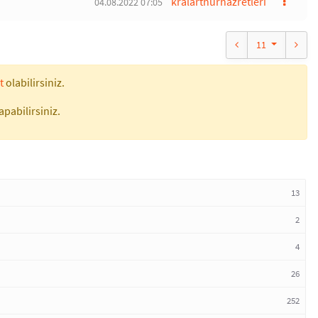
kralarthurhazretleri
04.08.2022 07:05
11
t
olabilirsiniz.
apabilirsiniz.
13
2
4
26
252