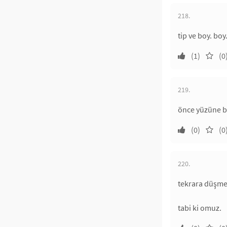
218.
tip ve boy. boy
(1)
(0
219.
önce yüzüne ba
(0)
(0
220.
tekrara düşme
tabi ki omuz.