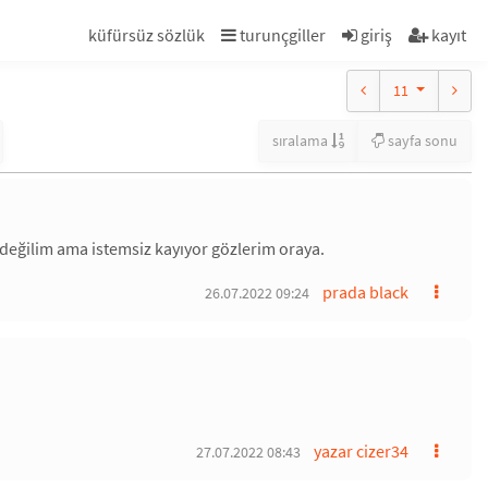
küfürsüz sözlük
turunçgiller
giriş
kayıt
11
sıralama
sayfa sonu
değilim ama istemsiz kayıyor gözlerim oraya.
prada black
26.07.2022 09:24
yazar cizer34
27.07.2022 08:43