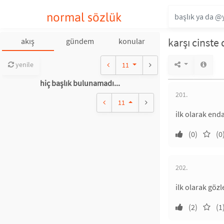
normal sözlük
karşı cinste 
akış
gündem
konular
yenile
11
hiç başlık bulunamadı...
201.
11
ilk olarak end
(0)
(0
202.
ilk olarak göz
(2)
(1