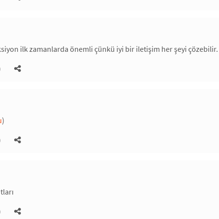
ksiyon ilk zamanlarda önemli çünkü iyi bir iletişim her şeyi çözebil
)
u
)
)
tları
)