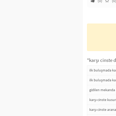
(0)
(0
"karşı cinste d
ilk buluşmada kar
ilk buluşmada kar
gidilen mekanda d
karşı cinste kusu
karşı cinste arana