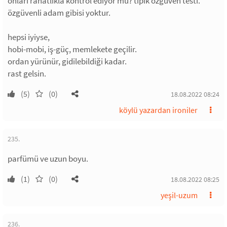
onları rahatlıkla kontrol ediyor mu? tipik özgüven testi.
özgüvenli adam gibisi yoktur.
hepsi iyiyse,
hobi-mobi, iş-güç, memlekete geçilir.
ordan yürünür, gidilebildiği kadar.
rast gelsin.
(5)
(0)
18.08.2022 08:24
köylü yazardan ironiler
235.
parfümü ve uzun boyu.
(1)
(0)
18.08.2022 08:25
yeşil-uzum
236.