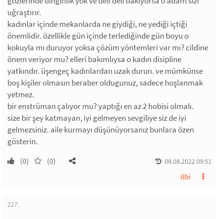
gözlerinde dinginlik yok ve deli deli bakıyorsa o adam sizi
uğraştırır.
kadınlar içinde mekanlarda ne giydiği, ne yediği içtiği
önemlidir. özellikle gün içinde terlediğinde gün boyu o
kokuyla mı duruyor yoksa çözüm yöntemleri var mı? cildine
önem veriyor mu? elleri bakımlıysa o kadın disipline
yatkındır. üşengeç kadınlardan uzak durun. ve mümkünse
boş kişiler olmasın beraber oldugunuz, sadece hoşlanmak
yetmez.
bir enstrüman çalıyor mu? yaptığı en az 2 hobisi olmalı.
size bir şey katmayan, iyi gelmeyen sevgiliye siz de iyi
gelmezsiniz. aile kurmayı düşünüyorsanız bunlara özen
gösterin.
(0)
(0)
08.08.2022 09:51
ilbi
227.