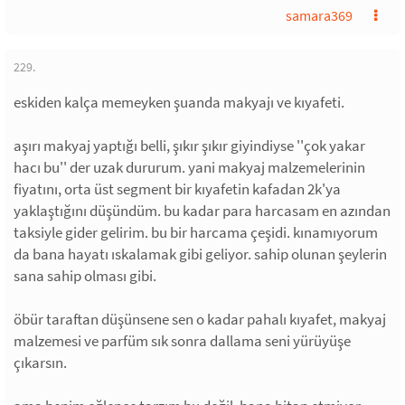
samara369
229.
eskiden kalça memeyken şuanda makyajı ve kıyafeti.
aşırı makyaj yaptığı belli, şıkır şıkır giyindiyse ''çok yakar
hacı bu'' der uzak dururum. yani makyaj malzemelerinin
fiyatını, orta üst segment bir kıyafetin kafadan 2k'ya
yaklaştığını düşündüm. bu kadar para harcasam en azından
taksiyle gider gelirim. bu bir harcama çeşidi. kınamıyorum
da bana hayatı ıskalamak gibi geliyor. sahip olunan şeylerin
sana sahip olması gibi.
öbür taraftan düşünsene sen o kadar pahalı kıyafet, makyaj
malzemesi ve parfüm sık sonra dallama seni yürüyüşe
çıkarsın.