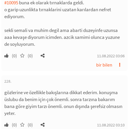
#10095
buna ek olarak tırnaklarda geldi.
o garip uzunlikta tırnaklarini uzatan karılardan nefret
ediyorum.
sekli semali va muhim degil ama abarti duzeyinfe uzunsa
aaa kevaşe diyorum icimden. azcik samimi olunca yuzune
de soyluyorum.
(0)
(0)
11.08.2022 03:06
bir bilen
228.
gözlerine ve özellikle bakışlarına dikkat ederim. konuşma
üslubu da benim için çok önemli. sonra tarzına bakarım
bana göre giyim tarzı önemli. onun dışında şerefsiz olmasın
yeter.
(0)
(0)
11.08.2022 03:10