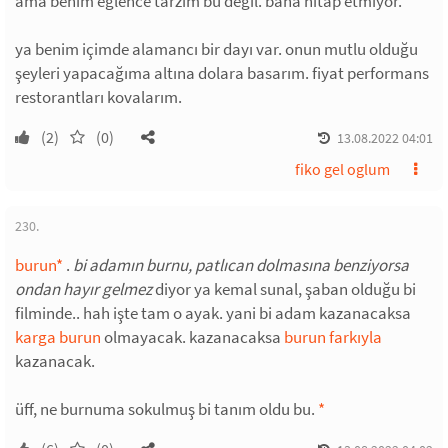
ama benim eğlence tarzım bu değil. bana hitap etmiyor.
ya benim içimde alamancı bir dayı var. onun mutlu olduğu
şeyleri yapacağıma altına dolara basarım. fiyat performans
restorantları kovalarım.
(2)
(0)
13.08.2022 04:01
fiko gel oglum
230.
burun
*
.
bi adamın burnu, patlıcan dolmasına benziyorsa
ondan hayır gelmez
diyor ya kemal sunal, şaban olduğu bi
filminde.. hah işte tam o ayak. yani bi adam kazanacaksa
karga burun
olmayacak. kazanacaksa
burun farkıyla
kazanacak.
üff, ne burnuma sokulmuş bi tanım oldu bu.
*