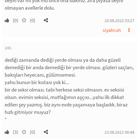
beyin var mı yok mu önce ona bakınız. zira piyasa beyni
olmayan avellerle dolu.
(0)
(0)
20.08.2022 03:27
siyahruh
240.
dediği zamanda dediği yerde olması ya da daha güzeli
demediği bir anda demediği bir yerde olması. gözleri saçları,
bakışları heyecanı, gülümsemesi.
yahu bunun bir kıstası yok ki...
bir de seksi olması. tabi herkese seksi olmasın. ev seksisi
olsun. evimin seksisi, mutfağımın aşçısı...yahu ilk dikkat
edilen şey yazmış. biz aynı evde yaşamaya başladık. biraz
hızlı gitmiyor muyuz?
*
(3)
(0)
23.08.2022 06:48