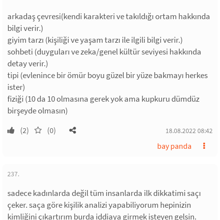
arkadaş çevresi(kendi karakteri ve takıldığı ortam hakkında
bilgi verir.)
giyim tarzı (kişiliği ve yaşam tarzı ile ilgili bilgi verir.)
sohbeti (duyguları ve zeka/genel kültür seviyesi hakkında
detay verir.)
tipi (evlenince bir ömür boyu güzel bir yüze bakmayı herkes
ister)
fiziği (10 da 10 olmasına gerek yok ama kupkuru dümdüz
birşeyde olmasın)
(2)
(0)
18.08.2022 08:42
bay panda
237.
sadece kadınlarda değil tüm insanlarda ilk dikkatimi saçı
çeker. saça göre kişilik analizi yapabiliyorum hepinizin
kimliğini çıkartırım burda iddiaya girmek isteyen gelsin.