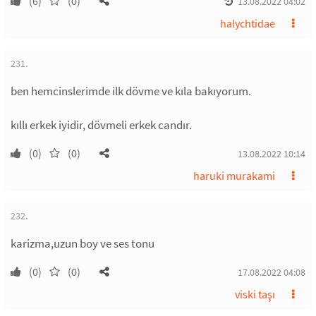
(6)
(0)
13.08.2022 04:02
halychtidae
231.
ben hemcinslerimde ilk dövme ve kıla bakıyorum.
kıllı erkek iyidir, dövmeli erkek candır.
(0)
(0)
13.08.2022 10:14
haruki murakami
232.
karizma,uzun boy ve ses tonu
(0)
(0)
17.08.2022 04:08
viski taşı