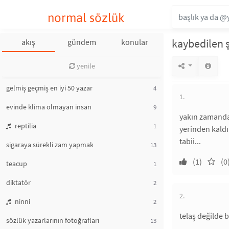
normal sözlük
kaybedilen ş
akış
gündem
konular
yenile
gelmiş geçmiş en iyi 50 yazar
4
1.
evinde klima olmayan insan
9
yakın zamanda 
reptilia
1
yerinden kaldı
tabii...
sigaraya sürekli zam yapmak
13
(1)
(0
teacup
1
diktatör
2
2.
ninni
2
telaş değilde 
sözlük yazarlarının fotoğrafları
13