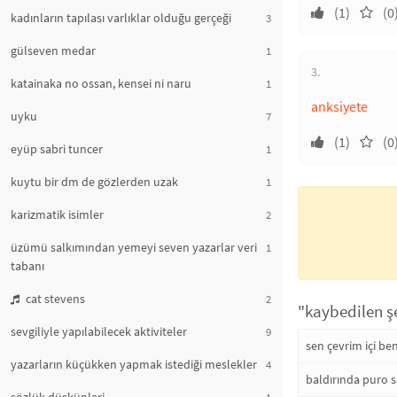
(1)
(0
kadınların tapılası varlıklar olduğu gerçeği
3
gülseven medar
1
3.
katainaka no ossan, kensei ni naru
1
anksiyete
uyku
7
(1)
(0
eyüp sabri tuncer
1
kuytu bir dm de gözlerden uzak
1
karizmatik isimler
2
üzümü salkımından yemeyi seven yazarlar veri
1
tabanı
cat stevens
2
"kaybedilen şe
sevgiliyle yapılabilecek aktiviteler
9
sen çevrim içi be
yazarların küçükken yapmak istediği meslekler
4
baldırında puro s
1