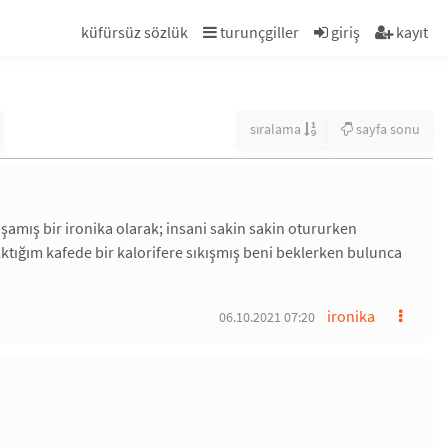
küfürsüz sözlük
turunçgiller
giriş
kayıt
sıralama
sayfa sonu
amış bir ironika olarak; insani sakin sakin otururken
lktığım kafede bir kalorifere sıkışmış beni beklerken bulunca
ironika
06.10.2021 07:20