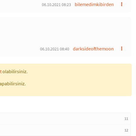
bilemedimkibirden
06.10.2021 08:23
darksideofthemoon
06.10.2021 08:40
t
olabilirsiniz.
apabilirsiniz.
11
12