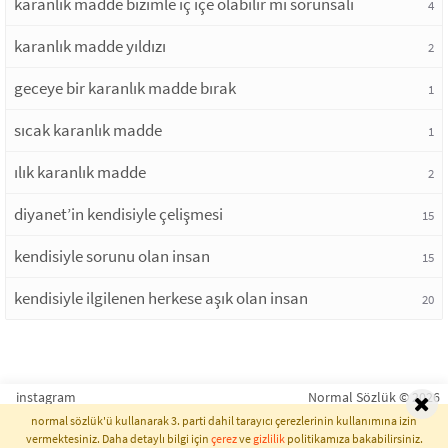
karanlık madde bizimle iç içe olabilir mi sorunsalı
4
karanlık madde yıldızı
2
geceye bir karanlık madde bırak
1
sıcak karanlık madde
1
ılık karanlık madde
2
diyanet’in kendisiyle çelişmesi
15
kendisiyle sorunu olan insan
15
kendisiyle ilgilenen herkese aşık olan insan
20
instagram
Normal Sözlük © 2026
normal sözlük'ü kullanarak 3. parti dahil tarayıcı çerezlerinin kullanımına izin
vermektesiniz. Daha detaylı bilgi için
çerez
ve
gizlilik
politikamıza bakabilirsiniz.