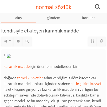
normal sözlük
akış
gündem
konular
kendisiyle etkileşen karanlık madde
1.
karanlık madde
için önerilen modellerden biri.
doğada
temel kuvvetler
adını verdiğimiz dört kuvvet var.
karanlık madde bunların içinden sadece
kütle çekim kuvveti
ile etkileşime giriyor ve biz karanlık maddenin varlığını bu
etkileşim sayesinde dolaylı olarak biliyoruz. başlıkta bahsi
geçen model ise bu maddeyi oluşturan parçacıkların, kendi
aralarında da bir etkileşim gösterebileceklerini öne sürüyor.