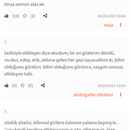
biraz zaman alacak.
(10)
(2)
06.03.2025 14:44
meja
2.
kedisiyle etkileşen diye okudum; bir an gözlerim döndü,
vicdan, edep, etik, aklıma gelen her şeyi sayacaktım ki, bilim
olduğunu gördüm. bilim olduğunu görünce, saygım sonsuz.
etkileşsin tabi.
(0)
(0)
06.03.2025 14:54
abdülgaffar elfettani
3.
sözlük ahalisi, bilimsel girilere öylesine yabancılaşmış ki..
"yav kendi kendine etkileşiyormuş işte. elleşmeyin. bize