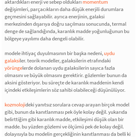
aktardıkları enerji ve sebep oldukları
momentum
değişimleri, parçacıkların daha düşük enerjili durumlara
geçmesini sağlayabilir. ayrıca enerjinin, galaksi
merkezinden dışarıya doğru saçılması sonucunda, termal
denge de sağlandığında, karanlık madde yoğunluğunun bu
bölgeye yayılımı daha dengeli olabilir.
modele ihtiyaç duyulmasının bir başka nedeni,
uydu
galaksi
ler. teorik modeller, galaksilerin etrafındaki
yörünge
lerde dolanan uydu galaksilerin sayıca fazla
olmasını ve büyük olmasını gerektirir. gözlemler bunun da
aksini gösteriyor. bu süreçte de karanlık maddenin kendi
içindeki etkileşimlerin söz sahibi olabileceği düşünülüyor.
kozmoloji
deki yanıtsız sorulara cevap arayan birçok model
gibi, bunun da kanıtlanması pek öyle kolay değil. yukarıda
belirttiğim gibi karanlık madde, etkileşimi düşük olan bir
madde. bu yüzden gözlemi ve ölçümü pek de kolay değil.
dolayısıyla bu modelin gerçekliğinin kanıtlanması da belli ki