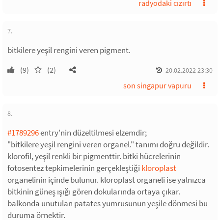
radyodaki cızırtı
7.
bitkilere yeşil rengini veren pigment.
(9)
(2)
20.02.2022 23:30
son singapur vapuru
8.
#1789296
entry'nin düzeltilmesi elzemdir;
"bitkilere yeşil rengini veren organel." tanımı doğru değildir.
klorofil, yeşil renkli bir pigmenttir. bitki hücrelerinin
fotosentez tepkimelerinin gerçekleştiği
kloroplast
organelinin içinde bulunur. kloroplast organeli ise yalnızca
bitkinin güneş ışığı gören dokularında ortaya çıkar.
balkonda unutulan patates yumrusunun yeşile dönmesi bu
duruma örnektir.