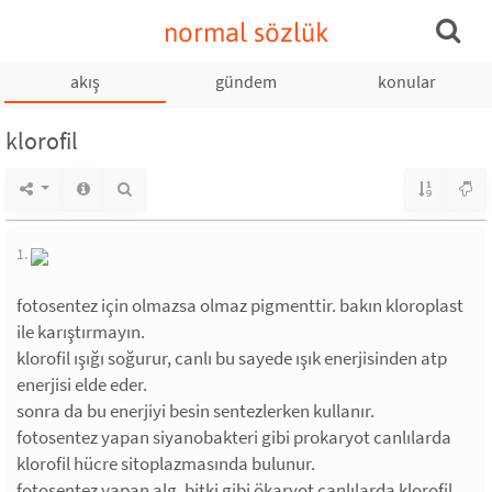
normal sözlük
akış
gündem
konular
klorofil
1.
fotosentez için olmazsa olmaz pigmenttir. bakın kloroplast
ile karıştırmayın.
klorofil ışığı soğurur, canlı bu sayede ışık enerjisinden atp
enerjisi elde eder.
sonra da bu enerjiyi besin sentezlerken kullanır.
fotosentez yapan siyanobakteri gibi prokaryot canlılarda
klorofil hücre sitoplazmasında bulunur.
fotosentez yapan alg, bitki gibi ökaryot canlılarda klorofil,