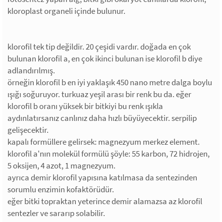
kloroplast organeli içinde bulunur.
klorofil tek tip değildir. 20 çeşidi vardır. doğada en çok
bulunan klorofil a, en çok ikinci bulunan ise klorofil b diye
adlandırılmış.
örneğin klorofil b en iyi yaklaşık 450 nano metre dalga boylu
ışığı soğuruyor. turkuaz yeşil arası bir renk bu da. eğer
klorofil b oranı yüksek bir bitkiyi bu renk ışıkla
aydınlatırsanız canlınız daha hızlı büyüyecektir. serpilip
gelişecektir.
kapalı formüllere gelirsek: magnezyum merkez element.
klorofil a'nın molekül formülü şöyle: 55 karbon, 72 hidrojen,
5 oksijen, 4 azot, 1 magnezyum.
ayrıca demir klorofil yapısına katılmasa da sentezinden
sorumlu enzimin kofaktörüdür.
eğer bitki topraktan yeterince demir alamazsa az klorofil
sentezler ve sararıp solabilir.