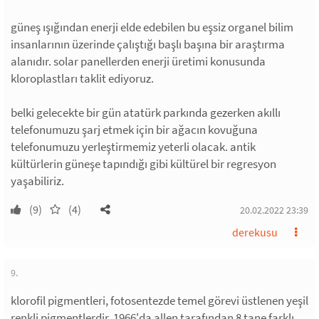
güneş ışığından enerji elde edebilen bu eşsiz organel bilim
insanlarının üzerinde çalıştığı başlı başına bir araştırma
alanıdır. solar panellerden enerji üretimi konusunda
kloroplastları taklit ediyoruz.
belki gelecekte bir gün atatürk parkında gezerken akıllı
telefonumuzu şarj etmek için bir ağacın kovuğuna
telefonumuzu yerleştirmemiz yeterli olacak. antik
kültürlerin güneşe tapındığı gibi kültürel bir regresyon
yaşabiliriz.
(9)
(4)
20.02.2022 23:39
derekusu
9.
klorofil pigmentleri, fotosentezde temel görevi üstlenen yeşil
renkli pigmentlerdir. 1966'da allen tarafından 8 tane farklı