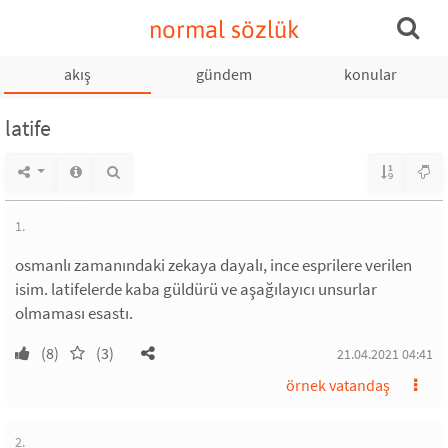
normal sözlük
akış
gündem
konular
latife
1.
osmanlı zamanındaki zekaya dayalı, ince esprilere verilen
isim. latifelerde kaba güldürü ve aşağılayıcı unsurlar
olmaması esastı.
(8)
(3)
21.04.2021 04:41
örnek vatandaş
2.