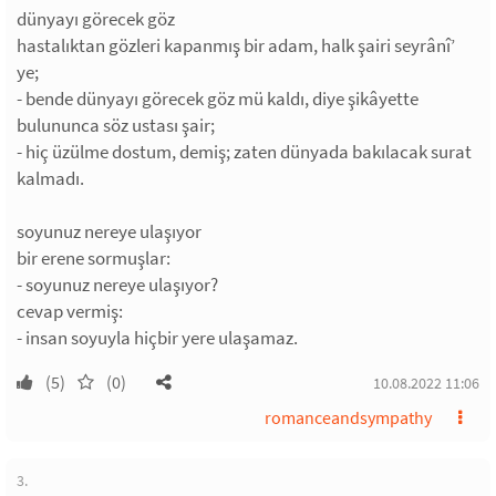
dünyayı görecek göz
hastalıktan gözleri kapanmış bir adam, halk şairi seyrânî’
ye;
- bende dünyayı görecek göz mü kaldı, diye şikâyette
bulununca söz ustası şair;
- hiç üzülme dostum, demiş; zaten dünyada bakılacak surat
kalmadı.
soyunuz nereye ulaşıyor
bir erene sormuşlar:
- soyunuz nereye ulaşıyor?
cevap vermiş:
- insan soyuyla hiçbir yere ulaşamaz.
(5)
(0)
10.08.2022 11:06
romanceandsympathy
3.