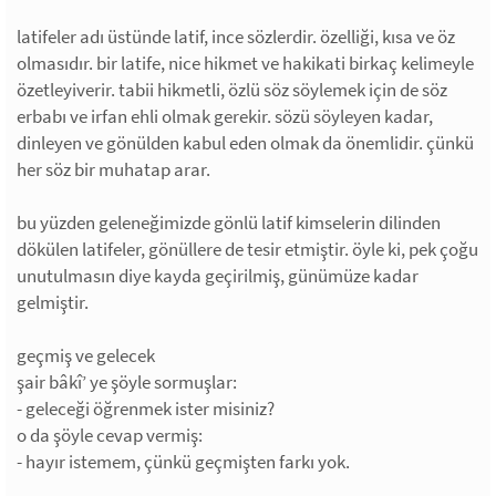
latifeler adı üstünde latif, ince sözlerdir. özelliği, kısa ve öz
olmasıdır. bir latife, nice hikmet ve hakikati birkaç kelimeyle
özetleyiverir. tabii hikmetli, özlü söz söylemek için de söz
erbabı ve irfan ehli olmak gerekir. sözü söyleyen kadar,
dinleyen ve gönülden kabul eden olmak da önemlidir. çünkü
her söz bir muhatap arar.
bu yüzden geleneğimizde gönlü latif kimselerin dilinden
dökülen latifeler, gönüllere de tesir etmiştir. öyle ki, pek çoğu
unutulmasın diye kayda geçirilmiş, günümüze kadar
gelmiştir.
geçmiş ve gelecek
şair bâkî’ ye şöyle sormuşlar:
- geleceği öğrenmek ister misiniz?
o da şöyle cevap vermiş:
- hayır istemem, çünkü geçmişten farkı yok.