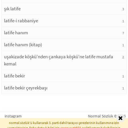
şık latife
3
latife-i rabbaniye
1
latife hanım
7
latife hanım (kitap)
1
uşakizade köşkü'nden çankaya köşkü'ne latife mustafa
2
kemal
latife bekir
1
latife bekir çeyrekbaşı
1
instagram
Normal Sözlük © 2026
normal sözlük'ü kullanarak 3. parti dahil tarayıcı çerezlerinin kullanımına izin
vermektesiniz. Daha detaylı bilgi için
çerez
ve
gizlilik
politikamıza bakabilirsiniz.