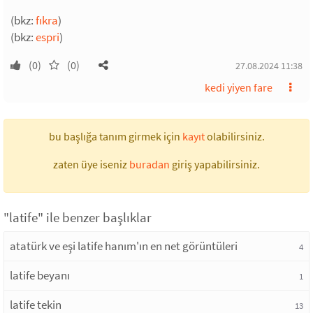
(bkz:
fıkra
)
(bkz:
espri
)
(0)
(0)
27.08.2024 11:38
kedi yiyen fare
bu başlığa tanım girmek için
kayıt
olabilirsiniz.
zaten üye iseniz
buradan
giriş yapabilirsiniz.
"latife" ile benzer başlıklar
atatürk ve eşi latife hanım'ın en net görüntüleri
4
latife beyanı
1
latife tekin
13