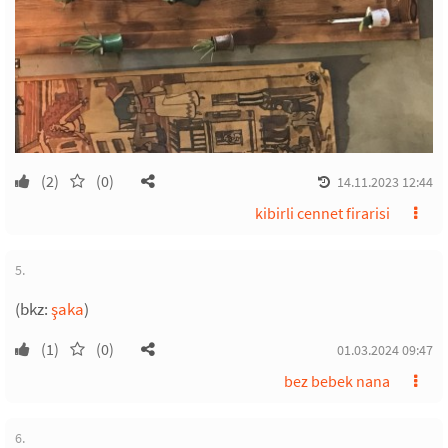
(2)
(0)
14.11.2023 12:44
kibirli cennet firarisi
5.
(bkz:
şaka
)
(1)
(0)
01.03.2024 09:47
bez bebek nana
6.