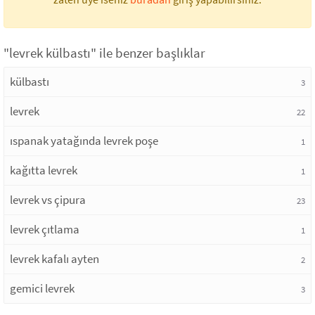
"levrek külbastı" ile benzer başlıklar
külbastı
3
levrek
22
ıspanak yatağında levrek poşe
1
kağıtta levrek
1
levrek vs çipura
23
levrek çıtlama
1
levrek kafalı ayten
2
gemici levrek
3