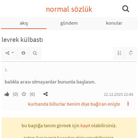
normal sözlük
akış
gündem
konular
levrek külbastı
1.
balıkla arası olmayanlar bununla başlasın.
(0)
(0)
22.12.2025 22:46
kurbanda billurlar benim diye bağıran enişte
bu başlığa tanım girmek için
kayıt
olabilirsiniz.
zaten üye iseniz
buradan
giriş yapabilirsiniz.