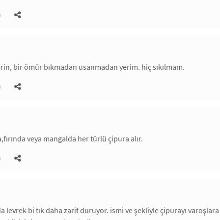
)
erin, bir ömür bıkmadan usanmadan yerim. hiç sıkılmam.
)
fırında veya mangalda her türlü çipura alır.
)
nda levrek bi tık daha zarif duruyor. ismi ve şekliyle çipurayı varoş