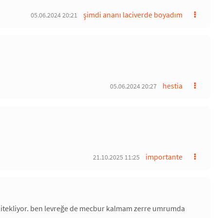
şimdi ananı laciverde boyadım
05.06.2024 20:21
hestia
05.06.2024 20:27
importante
21.10.2025 11:25
lara itekliyor. ben levreğe de mecbur kalmam zerre umrumda