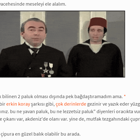
cehesinde meseleyi ele alalım.
k bilinen 2 paluk olması dışında pek bağdaştıramadım ama.
*
bir
erkin koray
şarkısı gibi,
çok derinlerde
gezinir ve yazık eder yüzg
rsınız. bu ne yavan paluk, bu ne lezzetsiz paluk" diyenleri oracıkta vu
 çıkanı var, akdeniz'de olanı var. yine de, mutfak tezgahındaki çup
çipura en güzel balık olabilir bu arada.