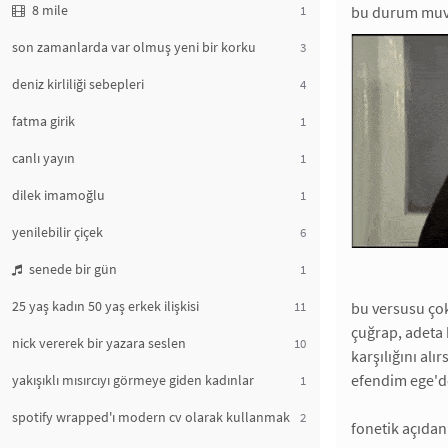
8 mile
1
bu durum muva
son zamanlarda var olmuş yeni bir korku
3
deniz kirliliği sebepleri
4
fatma girik
1
canlı yayın
1
dilek imamoğlu
1
yenilebilir çiçek
6
senede bir gün
1
25 yaş kadın 50 yaş erkek ilişkisi
11
bu versusu ço
çuğrap, adeta 
nick vererek bir yazara seslen
10
karşılığını alı
efendim ege'de
yakışıklı mısırcıyı görmeye giden kadınlar
1
spotify wrapped'ı modern cv olarak kullanmak
2
fonetik açıdan 