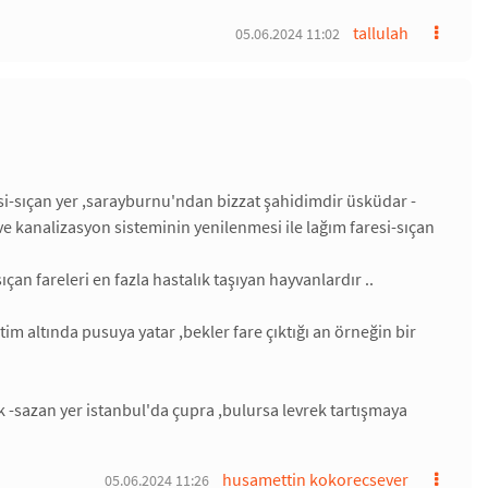
tallulah
05.06.2024 11:02
esi-sıçan yer ,sarayburnu'ndan bizzat şahidimdir üsküdar -
e kanalizasyon sisteminin yenilenmesi ile lağım faresi-sıçan
ıçan fareleri en fazla hastalık taşıyan hayvanlardır ..
m altında pusuya yatar ,bekler fare çıktığı an örneğin bir
k -sazan yer istanbul'da çupra ,bulursa levrek tartışmaya
husamettin kokorecsever
05.06.2024 11:26