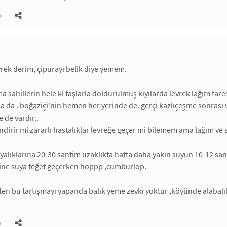
)
vrek derim, çipurayı belik diye yemem.
a sahillerin hele ki taşlarla doldurulmuş kıyılarda levrek lağım far
 da . boğaziçi'nin hemen her yerinde de. gerçi kazlıçeşme sonrası v
 de vardır..
indirir mi zararlı hastalıklar levreğe geçer mi bilemem ama lağım ve s
alıklarına 20-30 santim uzaklıkta hatta daha yakın suyun 10-12 santi
ine suya teğet geçerken hoppp ,cumburlop.
aten bu tartışmayı yapanda balık yeme zevki yoktur ,köyünde alabalı
)