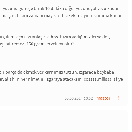
 bir yüzünü güneşe bırak 10 dakika diğer yüzünü, al ye. o kadar
 ama şimdi tam zamanı mayıs bitti ve ekim ayının sonuna kadar
ikimiz çok iyi anlaşırız. hoş, bizim yediğimiz lervekler,
işi bitiremez, 450 gram lervek mi olur?
 bir parça da ekmek ver karnımızı tutsun. ızgarada beybaba
, allah'ın her nimetini ızgaraya atacaksın. cossss.miiisss. afiye
mastor
05.06.2024 10:52