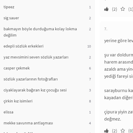
tipeez
1
(2)
(1
sig sauer
2
bakmayın böyle durduğuma kolay lokma
7.
2
değilim
yerine göre le
edepli sözlük erkekleri
10
şu var doldurm
yaz mevsimini seven sözlük yazarları
2
harem arasında
casper çekmek
6
azaldı ama yine
yediği fareyi s
sözlük yazarlarının fotoğrafları
7
ciyaklayarak bağıran kız çocuğu sesi
sarayburnu kay
3
kayadan diğer
çirkin kız isimleri
8
çipura yiyin z
elissa
1
değmez.
mekke savunma antlaşması
4
(2)
(0