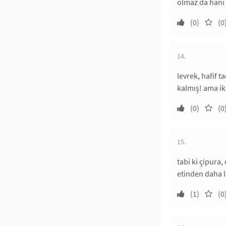
olmaz da hani 
(0)
(0
14.
levrek, hafif 
kalmış! ama iki
(0)
(0
15.
tabi ki çipura,
etinden daha l
(1)
(0