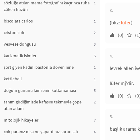
sözlüğe atılan meme fotoğrafını kaçırınca ruha
1
çöken hüzün
3.
biscolata carlos
1
(bkz:
lüfer
)
criston cole
2
(0)
(1
vesvese döngüsü
3
karizmatik isimler
5
4.
şort giyen kadını bastonla döven nine
1
levrek allen i
kettlebell
1
lüfer mj'dir.
doğum gününü kimsenin kutlamaması
5
(0)
(0
tanım girdiğimizde kafasını tekmeyle çöpe
2
atan adam
5.
mitolojik hikayeler
7
başlık arama k
çok paranız olsa ne yapardınız sorunsalı
4