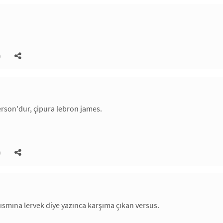
)
verson'dur, çipura lebron james.
)
ısmına lervek diye yazınca karşıma çıkan versus.