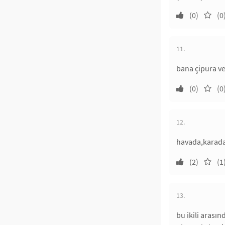
(0)
(0
11.
bana çipura v
(0)
(0
12.
havada,karada,
(2)
(1
13.
bu ikili arası