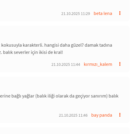
beta lena
21.10.2025 11:29
niz kokusuyla karakterli. hangisi daha güzel? damak tadına
alık severler için ikisi de kral!
kırmızı_kalem
21.10.2025 11:44
rine bağlı yağlar (balık iliği olarak da geçiyor sanırım) balık
bay panda
21.10.2025 11:46