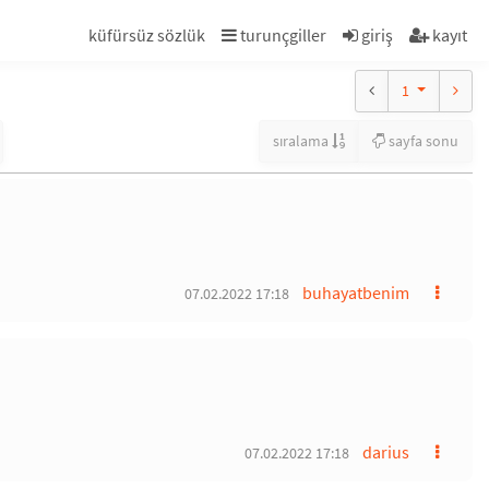
küfürsüz sözlük
turunçgiller
giriş
kayıt
1
sıralama
sayfa sonu
buhayatbenim
07.02.2022 17:18
darius
07.02.2022 17:18