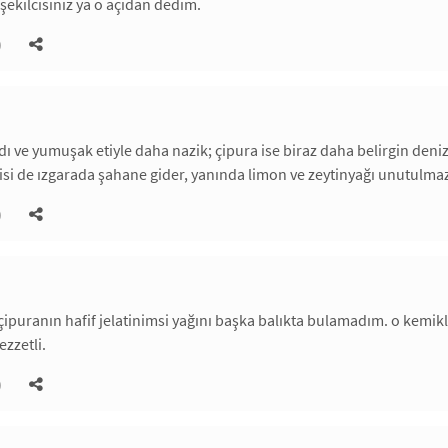
şekilcisiniz ya o açıdan dedim.
)
tadı ve yumuşak etiyle daha nazik; çipura ise biraz daha belirgin de
si de ızgarada şahane gider, yanında limon ve zeytinyağı unutulmaz. b
)
 çipuranın hafif jelatinimsi yağını başka balıkta bulamadım. o kemikle
ezzetli.
)