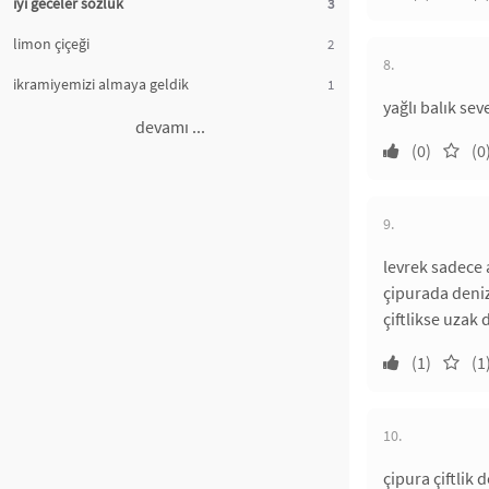
iyi geceler sözlük
3
limon çiçeği
2
8.
ikramiyemizi almaya geldik
1
yağlı balık se
devamı ...
(0)
(0
9.
levrek sadece 
çipurada deniz
çiftlikse uzak 
(1)
(1
10.
çipura çiftlik 