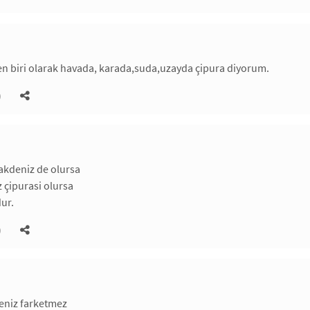
ven biri olarak havada, karada,suda,uzayda çipura diyorum.
)
akdeniz de olursa
 çipurasi olursa
dur.
)
deniz farketmez