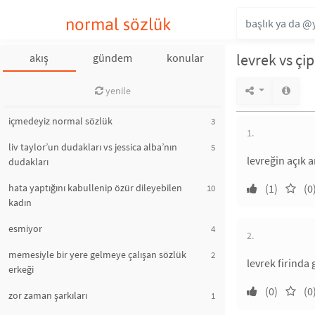
normal sözlük
levrek vs çi
akış
gündem
konular
yenile
içmedeyiz normal sözlük
3
1.
liv taylor’un dudakları vs jessica alba’nın
5
levreğin açık 
dudakları
hata yaptığını kabullenip özür dileyebilen
(1)
(0
10
kadın
esmiyor
4
2.
memesiyle bir yere gelmeye çalışan sözlük
2
levrek firinda 
erkeği
(0)
(0
zor zaman şarkıları
1