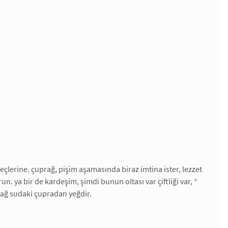
eçlerine. çuprağ, pişim aşamasında biraz imtina ister, lezzet
run. ya bir de kardeşim, şimdi bunun oltası var çiftliği var,
*
rağ sudaki çupradan yeğdir.