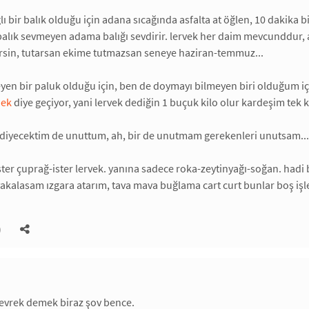
ğlı bir balık olduğu için adana sıcağında asfalta at öğlen, 10 dakika
 balık sevmeyen adama balığı sevdirir. lervek her daim mevcunddur,
ersin, tutarsan ekime tutmazsan seneye haziran-temmuz...
en bir paluk olduğu için, ben de doymayı bilmeyen biri olduğum için, 
dek
diye geçiyor, yani lervek dediğin 1 buçuk kilo olur kardeşim tek k
 diyecektim de unuttum, ah, bir de unutmam gerekenleri unutsam...
ster çuprağ-ister lervek. yanına sadece roka-zeytinyağı-soğan. hadi
yakalasam ızgara atarım, tava mava buğlama cart curt bunlar boş işler
)
levrek demek biraz şov bence.