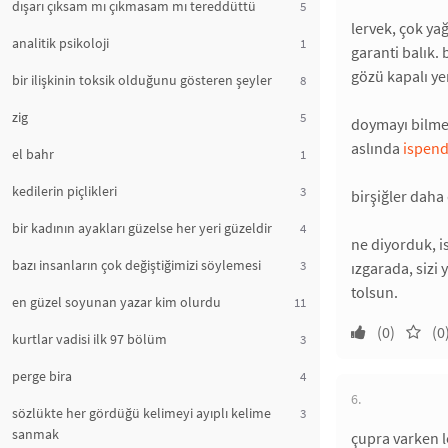
dışarı çıksam mı çıkmasam mı tereddüttü
5
lervek, çok ya
analitik psikoloji
1
garanti balık.
gözü kapalı y
bir ilişkinin toksik olduğunu gösteren şeyler
8
zig
5
doymayı bilmey
aslında
ispen
el bahr
1
kedilerin piçlikleri
3
birşiğler daha
bir kadının ayakları güzelse her yeri güzeldir
4
ne diyorduk, i
bazı insanların çok değiştiğimizi söylemesi
3
ızgarada, sizi 
tolsun.
en güzel soyunan yazar kim olurdu
11
(0)
(0
kurtlar vadisi ilk 97 bölüm
3
perge bira
4
6.
sözlükte her gördüğü kelimeyi ayıplı kelime
3
sanmak
çupra varken 