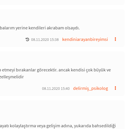
rabalarım yerine kendileri akrabam olsaydı.
kendiniarayanbireyimsi
08.11.2020 15:38
etmeyi bırakanlar görecektir. ancak kendisi çok büyük ve
zelleşmelidir
delirmiş_psikolog
08.11.2020 15:40
atı kolaylaştırma veya gelişim adına, yukarıda bahsedildiği