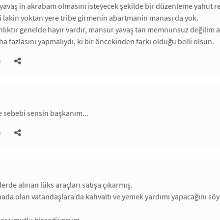
yavaş in akrabam olmasını isteyecek şekilde bir düzenleme yahut r
 lakin yoktan yere tribe girmenin abartmanin manası da yok.
ahlıktır genelde hayır vardır, mansur yavaş tan memnunsuz değilim a
 fazlasını yapmalıydı, ki bir öncekinden farkı olduğu belli olsun.
)
 sebebi sensin başkanım...
)
rde alınan lüks araçları satışa çıkarmış.
nada olan vatandaşlara da kahvaltı ve yemek yardımı yapacağını söy