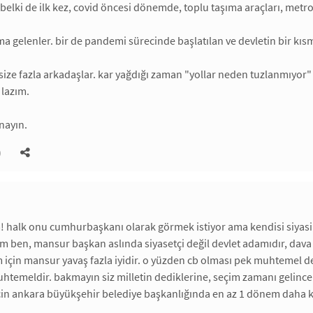
a belki de ilk kez, covid öncesi dönemde, toplu taşıma araçları, met
ıma gelenler. bir de pandemi sürecinde başlatılan ve devletin bir kıs
ize fazla arkadaşlar. kar yağdığı zaman "yollar neden tuzlanmıyor"
 lazım.
nayın.
)
halk onu cumhurbaşkanı olarak görmek istiyor ama kendisi siyasi h
en, mansur başkan aslında siyasetçi değil devlet adamıdır, dava a
 için mansur yavaş fazla iyidir. o yüzden cb olması pek muhtemel deği
temeldir. bakmayın siz milletin dediklerine, seçim zamanı gelince 
çin ankara büyükşehir belediye başkanlığında en az 1 dönem daha 