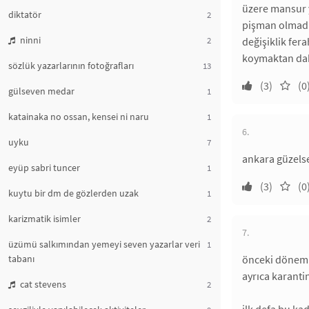
üzere mansur 
diktatör
2
pişman olmadi
ninni
2
değişiklik fer
koymaktan daha
sözlük yazarlarının fotoğrafları
13
(3)
(0
gülseven medar
1
katainaka no ossan, kensei ni naru
1
6.
uyku
7
ankara güzelse
eyüp sabri tuncer
1
(3)
(0
kuytu bir dm de gözlerden uzak
1
karizmatik isimler
2
7.
üzümü salkımından yemeyi seven yazarlar veri
1
tabanı
önceki dönemle
ayrıca karanti
cat stevens
2