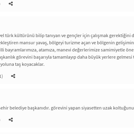
)
el türk kültürünü bilip tanıyan ve gençler için çalışmak gerektiğini
ekleştiren mansur yavaş, bölgeyi turizme açan ve bölgenin gelişimin
milli bayramlarımıza, atamıza, manevi değerlerimize samimiyetle 
aşkanlık görevini başarıyla tamamlayıp daha büyük yerlere gelmesi
yoluna taş koyacaklar.
1)
hir belediye başkanıdır. görevini yapan siyasetten uzak koltuğunu
)