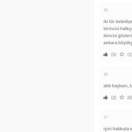
15.
iki tür belediye
birincisi halkç
ikincisi göster
ankara büyükş
(5)
(1
16.
abb başkanı, t
(2)
(0
17.
işini hakkıyla