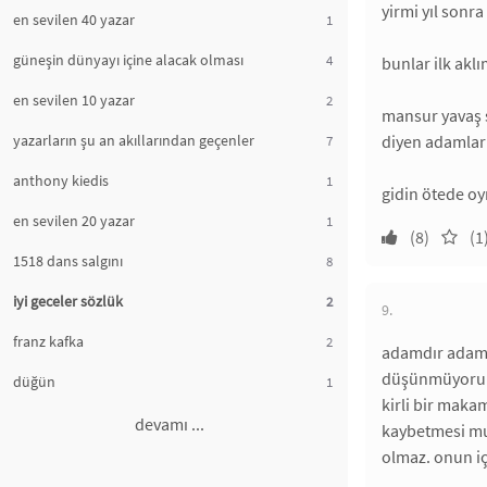
yirmi yıl sonr
en sevilen 40 yazar
1
güneşin dünyayı içine alacak olması
4
bunlar ilk akl
en sevilen 10 yazar
2
mansur yavaş s
yazarların şu an akıllarından geçenler
diyen adamlar
7
anthony kiedis
1
gidin ötede oy
en sevilen 20 yazar
1
(8)
(1
1518 dans salgını
8
iyi geceler sözlük
2
9.
franz kafka
2
adamdır adam! 
düşünmüyorum b
düğün
1
kirli bir makam
devamı ...
kaybetmesi muh
olmaz. onun i