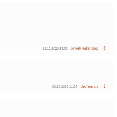
örnek vatandaş
29.11.2020 13:55
thofenrch
03.12.2020 11:26