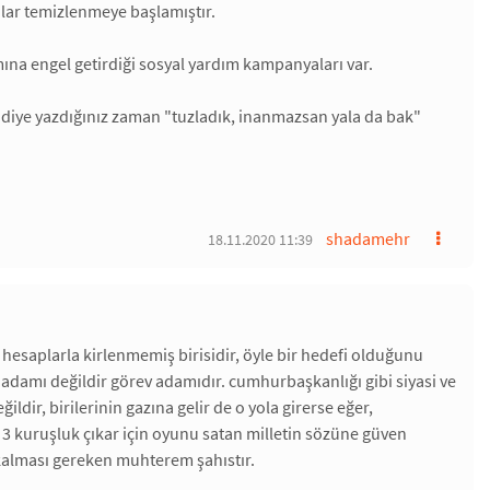
rolar temizlenmeye başlamıştır.
mına engel getirdiği sosyal yardım kampanyaları var.
 diye yazdığınız zaman "tuzladık, inanmazsan yala da bak"
shadamehr
18.11.2020 11:39
esaplarla kirlenmemiş birisidir, öyle bir hedefi olduğunu
damı değildir görev adamıdır. cumhurbaşkanlığı gibi siyasi ve
ldir, birilerinin gazına gelir de o yola girerse eğer,
3 kuruşluk çıkar için oyunu satan milletin sözüne güven
kalması gereken muhterem şahıstır.