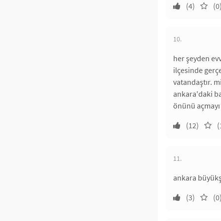
(4)
(0
10.
her şeyden evv
ilçesinde gerç
vatandaştır. 
ankara'daki b
önünü açmayı 
(12)
(
11.
ankara büyükşe
(3)
(0