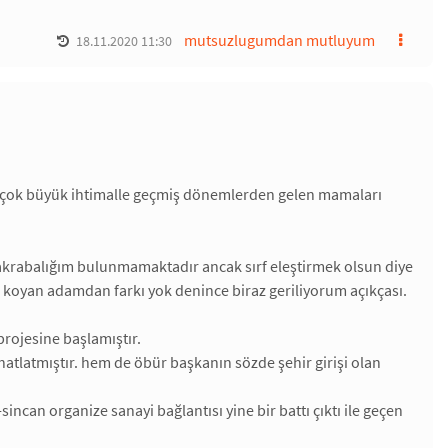
mutsuzlugumdan mutluyum
18.11.2020 11:30
n çok büyük ihtimalle geçmiş dönemlerden gelen mamaları
da akrabalığım bulunmamaktadır ancak sırf eleştirmek olsun diye
ı koyan adamdan farkı yok denince biraz geriliyorum açıkçası.
projesine başlamıştır.
rahatlatmıştır. hem de öbür başkanın sözde şehir girişi olan
ncan organize sanayi bağlantısı yine bir battı çıktı ile geçen