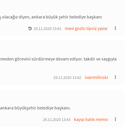
ş olacağız diyen, ankara büyük şehir belediye başkanı
mavi gozlu tipsiz yazar
29.11.2020 13:41
işmeden görevini sürdürmeye devam ediyor. takdir ve saygıyla
ivanmilinski
29.11.2020 13:42
 ankara büyükşehir belediye başkanı.
kayıp balık memo
29.11.2020 13:43