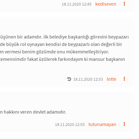
kediseven
18.11.2020 12:45
 düşünen bir adamdır. ilk belediye başkanlığı görevini beypazarı
de büyük rol oynayan kendisi de beypazarlı olan değerli bir
önem vermesi benim gözümde onu mükemmelleştiriyor.
 temennimdir fakat üzülerek farkındayım ki mansur başkanın
lotte
18.11.2020 12:53
n hakkını veren devlet adamıdır.
tutunamayan
18.11.2020 12:55