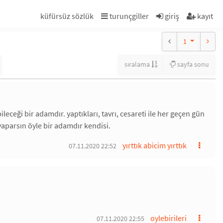
küfürsüz sözlük
turunçgiller
giriş
kayıt
1
sıralama
sayfa sonu
ceği bir adamdır. yaptıkları, tavrı, cesareti ile her geçen gün
aparsın öyle bir adamdır kendisi.
yırttık abicim yırttık
07.11.2020 22:52
oylebirileri
07.11.2020 22:55