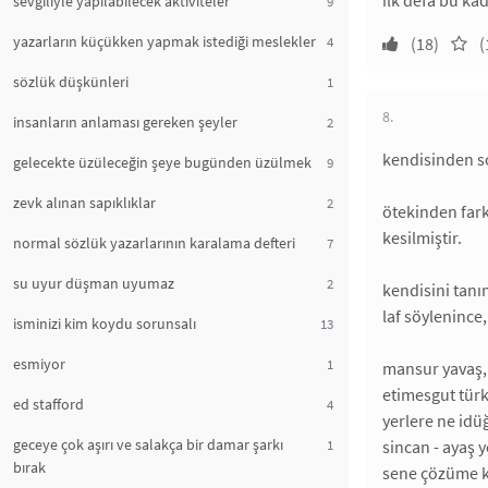
ilk defa bu ka
sevgiliyle yapılabilecek aktiviteler
9
yazarların küçükken yapmak istediği meslekler
4
(18)
(
sözlük düşkünleri
1
8.
insanların anlaması gereken şeyler
2
kendisinden s
gelecekte üzüleceğin şeye bugünden üzülmek
9
zevk alınan sapıklıklar
2
ötekinden far
kesilmiştir.
normal sözlük yazarlarının karalama defteri
7
su uyur düşman uyumaz
2
kendisini tanı
laf söylenince
isminizi kim koydu sorunsalı
13
esmiyor
1
mansur yavaş, p
etimesgut türk 
ed stafford
4
yerlere ne idü
geceye çok aşırı ve salakça bir damar şarkı
1
sincan - ayaş 
bırak
sene çözüme k