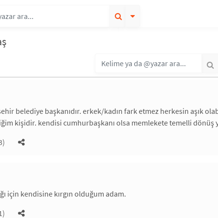
aş
hir belediye başkanıdır. erkek/kadın fark etmez herkesin aşık olabile
ğim kişidir. kendisi cumhurbaşkanı olsa memlekete temelli dönüş y
3)
ı için kendisine kırgın olduğum adam.
1)