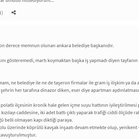
dar umutlu hissediyorum...
1)
on derece memnun olunan ankara belediye başkanıdır.
kını gösteremedi, martı koymaktan başka iş yapmadı diyen tayfanı
mam, ne belediye ile ne de taşeron firmalar ile gram iş ilişkim ya 
, şehrin her tarafına dinazor diken, eser diye apartman aydınlatmas
olatlı ilçesinin kronik hale gelen içme suyu hattının iyileştirilmesi 
kızılayı caddesine, iki adet battı çıktı yaparak trafiği ciddi ölçüde 
ğü belli olmayan kapı diktiği paraya.
yolu üzerinde köprülü kavşak inşaatı devam etmekte olup, yenikent -si
avuşturulmuştur.