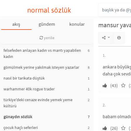
normal sözlük
mansur yav
akış
gündem
konular
yenile
felsefeden anlayan kadın vs mantı yapabilen
6
1.
kadın
ankara büyükşe
gömülmek yerine yakılmak isteyen yazarlar
8
daha çok sevdi
nasıl bir tarikata düştük
1
(43)
(
warhammer 40k rogue trader
1
türkiye'deki cenaze evinde yemek yeme
2
2.
kültürü
babam olmadığ
günaydın sözlük
7
çocuk haçlı seferleri
2
(26)
(