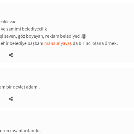
cilik var.
ı ve samimi belediyecilik
işi seven, göz boyayan, reklam belediyeciliği.
ehir belediye başkanı
mansur yavaş
da birinci olana örnek.
)
am bir devlet adamı.
)
 veren insanlardandır.