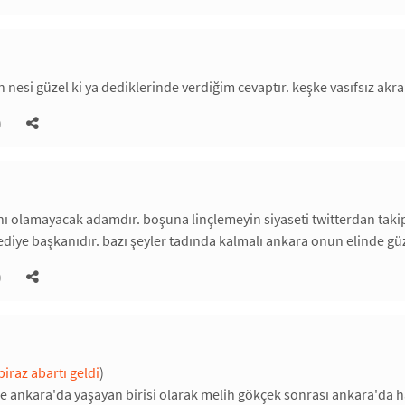
n nesi güzel ki ya dediklerinde verdiğim cevaptır. keşke vasıfsız ak
)
olamayacak adamdır. boşuna linçlemeyin siyaseti twitterdan takip 
lediye başkanıdır. bazı şeyler tadında kalmalı ankara onun elinde gü
)
iraz abartı geldi
)
nkara'da yaşayan birisi olarak melih gökçek sonrası ankara'da hay