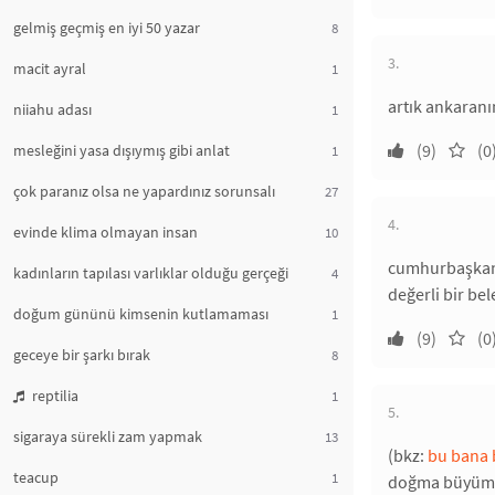
gelmiş geçmiş en iyi 50 yazar
8
3.
macit ayral
1
artık ankaranı
niiahu adası
1
(9)
(0
mesleğini yasa dışıymış gibi anlat
1
çok paranız olsa ne yapardınız sorunsalı
27
4.
evinde klima olmayan insan
10
cumhurbaşkanı 
kadınların tapılası varlıklar olduğu gerçeği
4
değerli bir be
doğum gününü kimsenin kutlamaması
1
(9)
(0
geceye bir şarkı bırak
8
reptilia
1
5.
sigaraya sürekli zam yapmak
13
(bkz:
bu bana b
teacup
1
doğma büyüme a