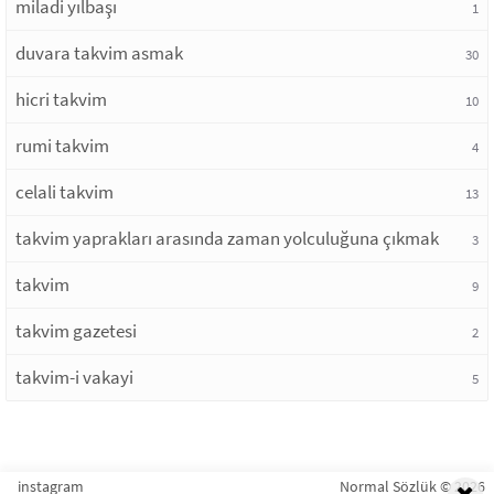
miladi yılbaşı
1
duvara takvim asmak
30
hicri takvim
10
rumi takvim
4
celali takvim
13
takvim yaprakları arasında zaman yolculuğuna çıkmak
3
takvim
9
takvim gazetesi
2
takvim-i vakayi
5
instagram
Normal Sözlük © 2026