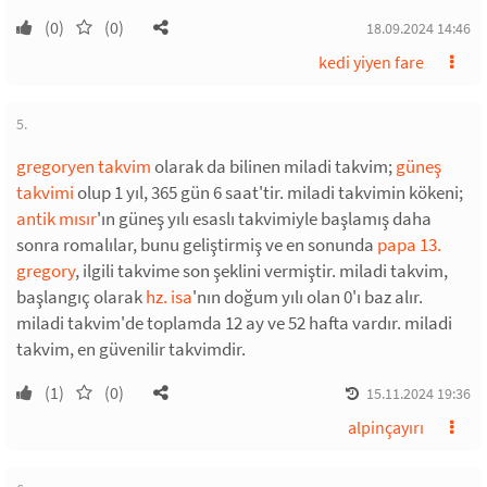
(0)
(0)
18.09.2024 14:46
kedi yiyen fare
5.
gregoryen takvim
olarak da bilinen miladi takvim;
güneş
takvimi
olup 1 yıl, 365 gün 6 saat'tir. miladi takvimin kökeni;
antik mısır
'ın güneş yılı esaslı takvimiyle başlamış daha
sonra romalılar, bunu geliştirmiş ve en sonunda
papa 13.
gregory
, ilgili takvime son şeklini vermiştir. miladi takvim,
başlangıç olarak
hz. isa
'nın doğum yılı olan 0'ı baz alır.
miladi takvim'de toplamda 12 ay ve 52 hafta vardır. miladi
takvim, en güvenilir takvimdir.
(1)
(0)
15.11.2024 19:36
alpinçayırı