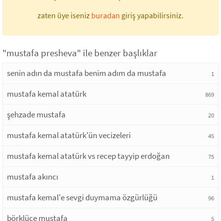
zaten üye iseniz
buradan
giriş yapabilirsiniz.
"mustafa presheva" ile benzer başlıklar
senin adın da mustafa benim adım da mustafa
1
mustafa kemal atatürk
869
şehzade mustafa
20
mustafa kemal atatürk'ün vecizeleri
45
mustafa kemal atatürk vs recep tayyip erdoğan
75
mustafa akıncı
1
mustafa kemal'e sevgi duymama özgürlüğü
96
börklüce mustafa
5