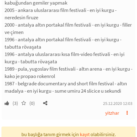
kabuğundan gemiler yapmak
2005 - ankara uluslararası film festivali - en iyi kurgu -
neredesin firuze
2000 - antalya altın portakal film festivali - en iyi kurgu - filler
ve çimen
1996 - antalya altın portakal film festivali - en iyi kurgu -
tabutta rövaşata
1996 - antalya uluslararası kısa film-video festivali - en iyi
kurgu - tabutta rövaşata
1989 - pula, yugoslav film festivali - altın arena - en iyi kurgu -
kako je propao rokenrol
1987 - belgrade documentary and short film festival - altın
madalya - en iyi kurgu - sume umiru 24 slicice u sekundi
(3)
(0)
25.12.2020 12:03
yitzhar
bu başlığa tanım girmek için
kayıt
olabilirsiniz.