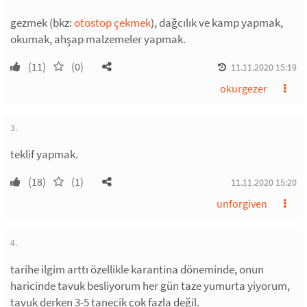
gezmek (bkz:
otostop çekmek
), dağcılık ve kamp yapmak,
okumak, ahşap malzemeler yapmak.
(11)
(0)
11.11.2020 15:19
okurgezer
3.
teklif yapmak.
(18)
(1)
11.11.2020 15:20
unforgiven
4.
tarihe ilgim arttı özellikle karantina döneminde, onun
haricinde tavuk besliyorum her gün taze yumurta yiyorum,
tavuk derken 3-5 tanecik çok fazla değil.