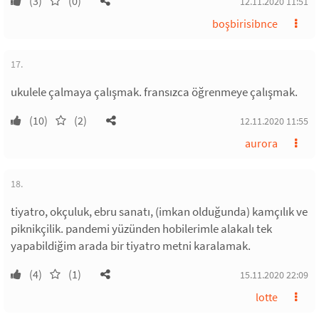
(3)
(0)
12.11.2020 11:51
boşbirisibnce
17.
ukulele çalmaya çalışmak. fransızca öğrenmeye çalışmak.
(10)
(2)
12.11.2020 11:55
aurora
18.
tiyatro, okçuluk, ebru sanatı, (imkan olduğunda) kamçılık ve
piknikçilik. pandemi yüzünden hobilerimle alakalı tek
yapabildiğim arada bir tiyatro metni karalamak.
(4)
(1)
15.11.2020 22:09
lotte