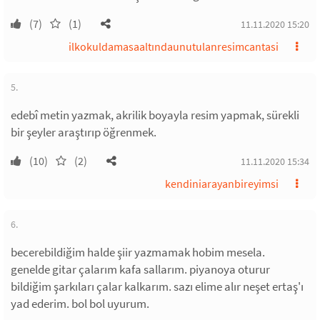
(7)
(1)
11.11.2020 15:20
ilkokuldamasaaltındaunutulanresimcantasi
5.
edebî metin yazmak, akrilik boyayla resim yapmak, sürekli
bir şeyler araştırıp öğrenmek.
(10)
(2)
11.11.2020 15:34
kendiniarayanbireyimsi
6.
becerebildiğim halde şiir yazmamak hobim mesela.
genelde gitar çalarım kafa sallarım. piyanoya oturur
bildiğim şarkıları çalar kalkarım. sazı elime alır neşet ertaş'ı
yad ederim. bol bol uyurum.