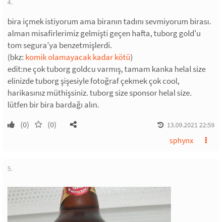
4.
bira içmek istiyorum ama biranın tadını sevmiyorum birası.
alman misafirlerimiz gelmişti geçen hafta, tuborg gold'u
tom segura'ya benzetmişlerdi.
(bkz:
komik olamayacak kadar kötü
)
edit:ne çok tuborg goldcu varmış, tamam kanka helal size
elinizde tuborg şişesiyle fotoğraf çekmek çok cool,
harikasınız müthişsiniz. tuborg size sponsor helal size.
lütfen bir bira bardağı alın.
(0)
(0)
13.09.2021 22:59
sphynx
5.