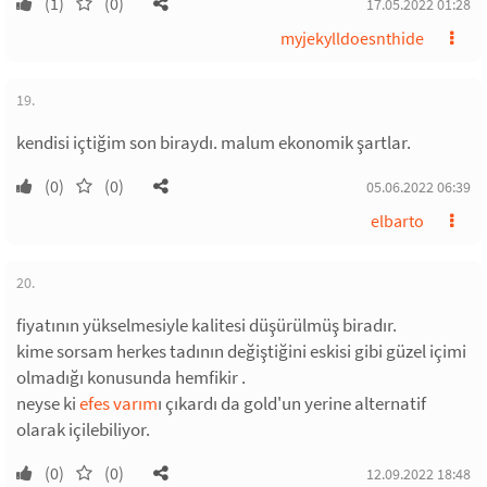
(1)
(0)
17.05.2022 01:28
myjekylldoesnthide
19.
kendisi içtiğim son biraydı. malum ekonomik şartlar.
(0)
(0)
05.06.2022 06:39
elbarto
20.
fiyatının yükselmesiyle kalitesi düşürülmüş biradır.
kime sorsam herkes tadının değiştiğini eskisi gibi güzel içimi
olmadığı konusunda hemfikir .
neyse ki
efes varım
ı çıkardı da gold'un yerine alternatif
olarak içilebiliyor.
(0)
(0)
12.09.2022 18:48