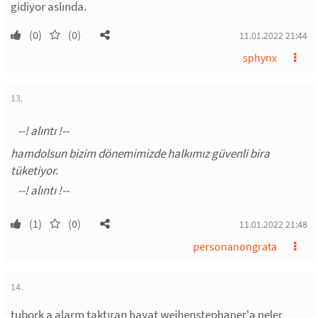
gidiyor aslında.
(0)
(0)
11.01.2022 21:44
sphynx
13.
hamdolsun bizim dönemimizde halkımız güvenli bira
tüketiyor.
(1)
(0)
11.01.2022 21:48
personanongrata
14.
tubork a alarm taktıran hayat weihenstephaner'a neler