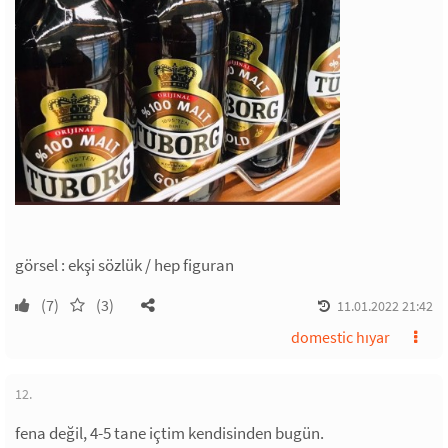
görsel : ekşi sözlük / hep figuran
(7)
(3)
11.01.2022 21:42
domestic hıyar
12.
fena değil, 4-5 tane içtim kendisinden bugün.