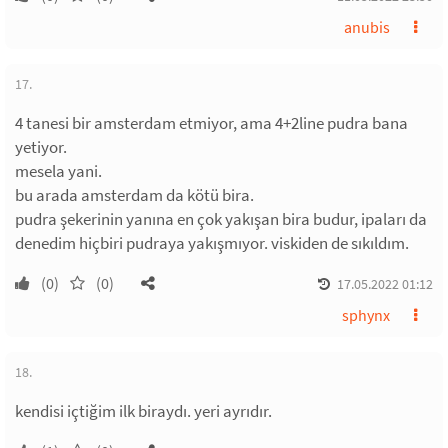
anubis
17.
4 tanesi bir amsterdam etmiyor, ama 4+2line pudra bana
yetiyor.
mesela yani.
bu arada amsterdam da kötü bira.
pudra şekerinin yanına en çok yakışan bira budur, ipaları da
denedim hiçbiri pudraya yakışmıyor. viskiden de sıkıldım.
(0)
(0)
17.05.2022 01:12
sphynx
18.
kendisi içtiğim ilk biraydı. yeri ayrıdır.