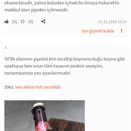
efsane biradır, yalnız kutudan içmek bu biraya hakarettir.
makbul olan şişeden içilmesidir.
(0)
(0)
01.12.2020 13:14
bol giyimli kukla
3.
50'lik olanının şişesini kim inceltip boynunu kuğu boynu gibi
uzattıysa ben onun tüm tasarım zevkini seveyim,
oynamasınıza yav ayarlarımızla!
(bkz:
sen aklımı tut yarabbi
)