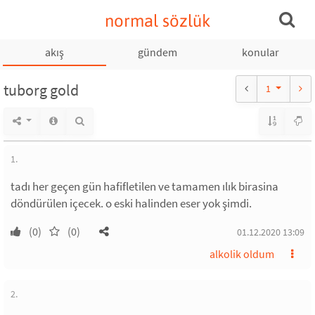
normal sözlük
akış
gündem
konular
tuborg gold
1
1.
tadı her geçen gün hafifletilen ve tamamen ılık birasina
döndürülen içecek. o eski halinden eser yok şimdi.
(0)
(0)
01.12.2020 13:09
alkolik oldum
2.