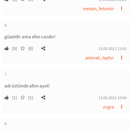
metam_fetamin
6.
güzeldir ama efes candır!
(0)
(0)
13.09.2021 23:02
adanalı_tayfur
7.
adı üstünde altın ayol!
(1)
(1)
13.09.2021 23:04
zugra
8.