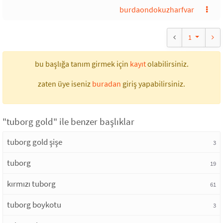
burdaondokuzharfvar
1
bu başlığa tanım girmek için
kayıt
olabilirsiniz.
zaten üye iseniz
buradan
giriş yapabilirsiniz.
"tuborg gold" ile benzer başlıklar
tuborg gold şişe
3
tuborg
19
kırmızı tuborg
61
tuborg boykotu
3