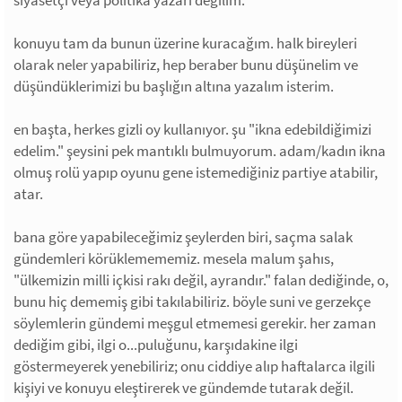
siyasetçi veya politika yazarı değilim.
konuyu tam da bunun üzerine kuracağım. halk bireyleri
olarak neler yapabiliriz, hep beraber bunu düşünelim ve
düşündüklerimizi bu başlığın altına yazalım isterim.
en başta, herkes gizli oy kullanıyor. şu "ikna edebildiğimizi
edelim." şeysini pek mantıklı bulmuyorum. adam/kadın ikna
olmuş rolü yapıp oyunu gene istemediğiniz partiye atabilir,
atar.
bana göre yapabileceğimiz şeylerden biri, saçma salak
gündemleri körüklemememiz. mesela malum şahıs,
"ülkemizin milli içkisi rakı değil, ayrandır." falan dediğinde, o,
bunu hiç dememiş gibi takılabiliriz. böyle suni ve gerzekçe
söylemlerin gündemi meşgul etmemesi gerekir. her zaman
dediğim gibi, ilgi o...puluğunu, karşıdakine ilgi
göstermeyerek yenebiliriz; onu ciddiye alıp haftalarca ilgili
kişiyi ve konuyu eleştirerek ve gündemde tutarak değil.