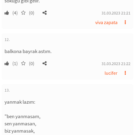
söküğü gibi gelir.
(4)
(0)
31.03.2023 21:21
viva zapata
12.
balkona bayrak astım.
(1)
(0)
31.03.2023 21:22
lucifer
13.
yanmak lazım:
"ben yanmasam,
sen yanmasan,
biz yanmasak,