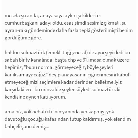
mesela şu anda, anayasaya aykırı şekilde rte
cumhurbaşkanı adayı oldu. esas şimdi sesimiz çıkmalı. şu
ayran-rakı gündeminde daha fazla tepki gösterilmişti benim
gördüğüme göre.
haldun solmaztürk (emekli tuğgeneral) de aynı şeyi dedi bu
sabah bir tv kanalında. başta chp ve 6'lı masa olmak üzere
hepimiz, "bunu normal görmeyeceğiz, böyle şeyleri
kanıksamayacağız." deyip anayasanın çiğnenmesini kabul
etmeyeceğimizi seçimlere kadar derinden belletmeliyiz
karşıdakilere. bu minvalde şeyler söyledi solmaztürk ki
kendisine aynen katılıyorum.
ama biz, yok nebati rte'nin yanında yer kapmış, yok
davutoğlu çocuğu kafasından tutup kaldırmış, yok efendim
bahçeli şunu demiş...