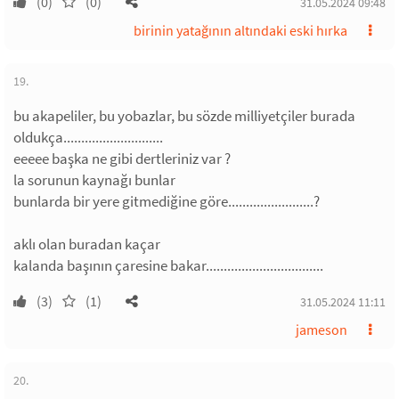
(0)
(0)
31.05.2024 09:48
birinin yatağının altındaki eski hırka
19.
bu akapeliler, bu yobazlar, bu sözde milliyetçiler burada
oldukça............................
eeeee başka ne gibi dertleriniz var ?
la sorunun kaynağı bunlar
bunlarda bir yere gitmediğine göre........................?
aklı olan buradan kaçar
kalanda başının çaresine bakar.................................
(3)
(1)
31.05.2024 11:11
jameson
20.