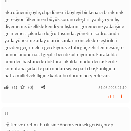
10.
akp dönemi şöyle, chp dönemi böyleyi bir kenara bırakmak
gerekiyor. ülkenin en büyük sorunu eleştiri. yanlışa yanlış
diyememe. özellikle kendi yanlışlarını görememe yada işine
gelmemesi çıkarlar doğrultusunda. yönetim kadrosunda
yada yönetime aday olan insanların öncelikle eleştirileri
gözden geçirmeleri gerekiyor. ve tabi güç zehirlenmesi. işte
bunun önüne nasıl geçilir ben de bilmiyorum. karakolda
amirden hastanede doktora, okulda müdürden askerde
komutana şirkette patrondan siyasi parti başkanlığına
hatta milletvekilliğine kadar bu durum heryerde var.
(1)
(0)
31.03.2023 21:19
rbf
11.
eğitim ve üretim. bu ikisine önem verirsek gerisi çorap