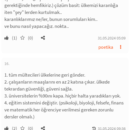
gerektiğinde hemfikiriz.) çözüm basit: ülkemizi karanlığa
iten "şey" lerden kurtulmak..
karanlıklarımız ne/ler, bunun sorumluları kim..
ve bunu nasıl yapacağız. nokta..
(1)
(0)
31.05.2024 05:09
poetika
16.
1. tüm mültecileri ülkelerine geri gönder.
2. çalışanların maaşlarını en az 2 katına çıkar. ülkede
tekrardan güvenliği, güveni sağla.
3. üniversitelerin %90ını kapa. hiçbir halta yaradıkları yok.
4. eğitim sistemini değiştir. (psikoloji, biyoloji, felsefe, finans
ve matematik her öğrenciye verilmesi gereken zorunlu
dersler olmalı.)
(2)
(0)
31.05.2024 09:36