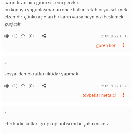
barındıran bir eğitim sistemi gerekir.
bu konuya yoğunlaşmadan önce halkın refahını yükseltmek
elzemdir. çünkü aç olan bir karın varsa beyninizi beslemek
güçleşir.
(1)
(0)
15.09.2022 13:13
gören kör
6.
sosyal demokratları iktidar yapmak
(1)
(0)
15.09.2022 13:20
tövbekar metalci
7.
chp kadın kolları grup toplantısı mı bu şaka mısınız..