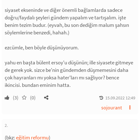
siyaset ekseninde ve diğer önemli bağlamlarda sadece
doğru/faydalı şeyleri gündem yapalım ve tartışalım. işte
benim tezim budur. (eyvah, bu son dediğim malum şahsın
söylemlerine benzedi, hahah.)
ezcümle, ben böyle düşünüyorum.
yahu en başta bülent ersoy'u düşünün; ille siyasete gitmeye
de gerek yok. sizce be'nin gündemden düşmemesini daha
çok hayranları mı yoksa hater'ları mı sağlıyor? bence
ikincisi. bundan eminim hatta.
(3)
(0)
15.09.2022 12:49
sojourant
2.
(bkz:
eğitim reformu
)