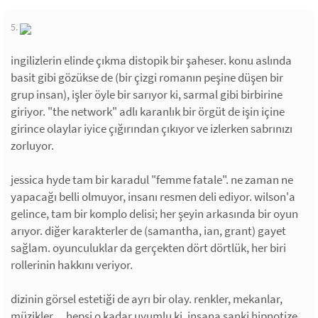
5.
ingilizlerin elinde çıkma distopik bir şaheser. konu aslında
basit gibi gözükse de (bir çizgi romanın peşine düşen bir
grup insan), işler öyle bir sarıyor ki, sarmal gibi birbirine
giriyor. "the network" adlı karanlık bir örgüt de işin içine
girince olaylar iyice çığırından çıkıyor ve izlerken sabrınızı
zorluyor.
jessica hyde tam bir karadul "femme fatale". ne zaman ne
yapacağı belli olmuyor, insanı resmen deli ediyor. wilson'a
gelince, tam bir komplo delisi; her şeyin arkasında bir oyun
arıyor. diğer karakterler de (samantha, ian, grant) gayet
sağlam. oyunculuklar da gerçekten dört dörtlük, her biri
rollerinin hakkını veriyor.
dizinin görsel estetiği de ayrı bir olay. renkler, mekanlar,
müzikler… hepsi o kadar uyumlu ki, insana sanki hipnotize