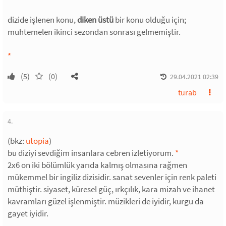
dizide işlenen konu,
diken üstü
bir konu olduğu için;
muhtemelen ikinci sezondan sonrası gelmemiştir.
*
(5)
(0)
29.04.2021 02:39
turab
4.
(bkz:
utopia
)
bu diziyi sevdiğim insanlara cebren izletiyorum.
*
2x6 on iki bölümlük yarıda kalmış olmasına rağmen
mükemmel bir ingiliz dizisidir. sanat sevenler için renk paleti
müthiştir. siyaset, küresel güç, ırkçılık, kara mizah ve ihanet
kavramları güzel işlenmiştir. müzikleri de iyidir, kurgu da
gayet iyidir.