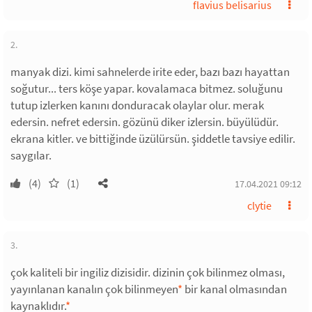
flavius belisarius
2.
manyak dizi. kimi sahnelerde irite eder, bazı bazı hayattan
soğutur... ters köşe yapar. kovalamaca bitmez. soluğunu
tutup izlerken kanını donduracak olaylar olur. merak
edersin. nefret edersin. gözünü diker izlersin. büyülüdür.
ekrana kitler. ve bittiğinde üzülürsün. şiddetle tavsiye edilir.
saygılar.
(4)
(1)
17.04.2021 09:12
clytie
3.
çok kaliteli bir ingiliz dizisidir. dizinin çok bilinmez olması,
yayınlanan kanalın çok bilinmeyen
*
bir kanal olmasından
kaynaklıdır.
*