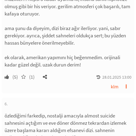
olmuş gibi bir his veriyor. gerilim atmosferi çok başarılı, tam
kafaya oturuyor.
ama şunu da diyeyim, dizi biraz ağır ilerliyor. yani, sabır
gerekiyor. ayrıca, şiddet sahneleri oldukça sert; bu yüzden
hassas bünyelere önerilmeyebilir.
ek olarak, amerikan yapımını hiç beğenmedim. orijinali
kadar güzel değil. uzak durun derim!
(5)
(1)
28.01.2025 13:00
klm
6.
özlediğimi farkedip, nostalji amacıyla almost suicide
sahnesini açtığım ve eve döner dönmez tekrardan izlemek
üzere başlama kararı aldığım efsanevi dizi. sahnenin