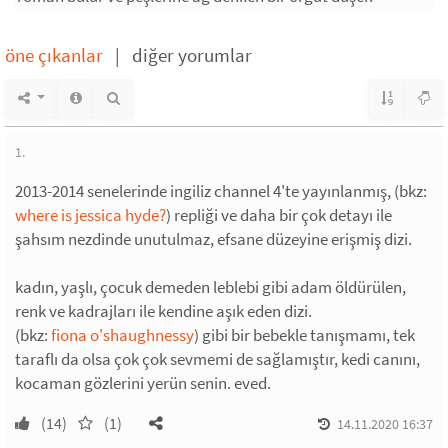
öne çıkanlar
|
diğer yorumlar
1.
2013-2014 senelerinde ingiliz channel 4'te yayınlanmış, (bkz:
where is jessica hyde?
) repliği ve daha bir çok detayı ile
şahsım nezdinde unutulmaz, efsane düzeyine erişmiş dizi.
kadın, yaşlı, çocuk demeden leblebi gibi adam öldürülen,
renk ve kadrajları ile kendine aşık eden dizi.
(bkz:
fiona o'shaughnessy
) gibi bir bebekle tanışmamı, tek
taraflı da olsa çok çok sevmemi de sağlamıştır, kedi canını,
kocaman gözlerini yerün senin. eved.
(14)
(1)
14.11.2020 16:37