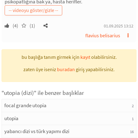
psikopatlığına bak ya, hasta herifler.
(4)
(1)
01.09.2025 13:12
flavius belisarius
bu başlığa tanım girmek için
kayıt
olabilirsiniz.
zaten üye iseniz
buradan
giriş yapabilirsiniz.
"utopia (dizi)" ile benzer başlıklar
focal grande utopia
2
utopia
1
yabancı dizi vs türk yapımı dizi
16