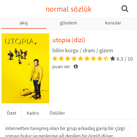
normal sözlük
akış
gündem
konular
utopia
(dizi)
bilim kurgu / dram / gizem
8.3 / 10
puan ver
Özet
Kadro
Ödüller
internetten tanışmış olan bir grup arkadaş garip bir çizgi
roman bulur ve peşlerine ağ denilen bir örgüt düşer.