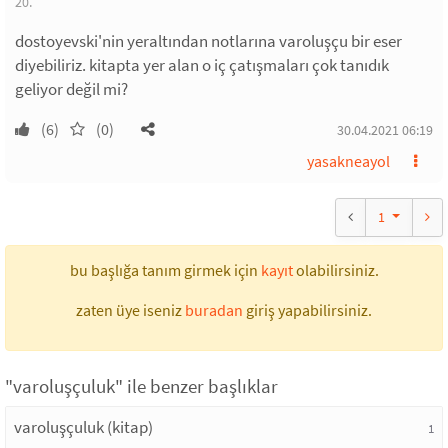
20.
dostoyevski'nin yeraltından notlarına varoluşçu bir eser
diyebiliriz. kitapta yer alan o iç çatışmaları çok tanıdık
geliyor değil mi?
(6)
(0)
30.04.2021 06:19
yasakneayol
1
bu başlığa tanım girmek için
kayıt
olabilirsiniz.
zaten üye iseniz
buradan
giriş yapabilirsiniz.
"varoluşçuluk" ile benzer başlıklar
varoluşçuluk (kitap)
1