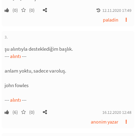
(0)
(0)
12.11.2020 17:49
paladin
3.
şu alıntıyla desteklediğim başlık.
---
alıntı
---
anlam yoktu, sadece varoluş.
john fowles
---
alıntı
---
(6)
(0)
16.12.2020 12:48
anonim yazar