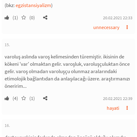
(bkz:
egzistansiyalizm
)
(1)
(0)
20.02.2021 22:33
unnecessary
15.
varoluş aslında varoş kelimesinden türemiştir. ikisinin de
kökeni 'var' olmaktan gelir. varoşluk, varoluşçuluktan önce
gelir. varoş olmadan varoluşçu olunmaz aralarındaki
etimolojik bağlantıdan da anlaşılacağı üzere. araştırmanızı
öneririm...
(4)
(1)
20.02.2021 22:39
hayati
16.