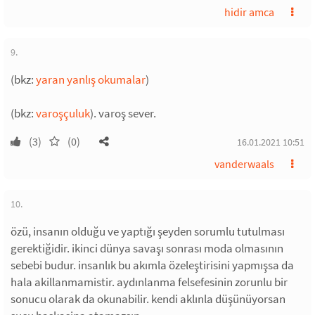
hidir amca
9.
(bkz:
yaran yanlış okumalar
)
(bkz:
varoşçuluk
). varoş sever.
(3)
(0)
16.01.2021 10:51
vanderwaals
10.
özü, insanın olduğu ve yaptığı şeyden sorumlu tutulması
gerektiğidir. ikinci dünya savaşı sonrası moda olmasının
sebebi budur. insanlık bu akımla özeleştirisini yapmışsa da
hala akillanmamistir. aydınlanma felsefesinin zorunlu bir
sonucu olarak da okunabilir. kendi aklınla düşünüyorsan