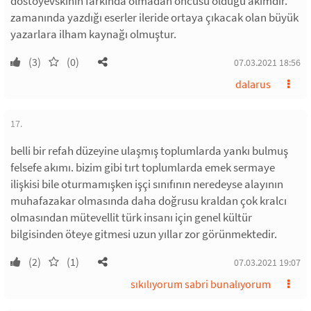
dostoyevskinin farkında olmadan öncüsü olduğu akımdır.
zamanında yazdığı eserler ileride ortaya çıkacak olan büyük
yazarlara ilham kaynağı olmuştur.
(3)
(0)
07.03.2021 18:56
dalarus
17.
belli bir refah düzeyine ulaşmış toplumlarda yankı bulmuş
felsefe akımı. bizim gibi tırt toplumlarda emek sermaye
ilişkisi bile oturmamışken işçi sınıfının neredeyse alayının
muhafazakar olmasında daha doğrusu kraldan çok kralcı
olmasından mütevellit türk insanı için genel kültür
bilgisinden öteye gitmesi uzun yıllar zor görünmektedir.
(2)
(1)
07.03.2021 19:07
sıkılıyorum sabri bunalıyorum