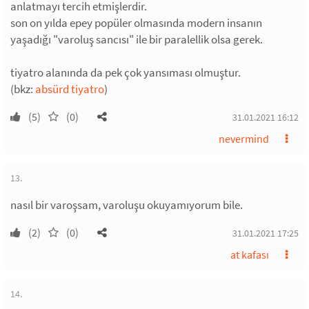
anlatmayı tercih etmişlerdir.
son on yılda epey popüler olmasında modern insanın
yaşadığı "varoluş sancısı" ile bir paralellik olsa gerek.
tiyatro alanında da pek çok yansıması olmuştur.
(bkz:
absürd tiyatro
)
(5)
(0)
31.01.2021 16:12
nevermind
13.
nasıl bir varoşsam, varoluşu okuyamıyorum bile.
(2)
(0)
31.01.2021 17:25
at kafası
14.