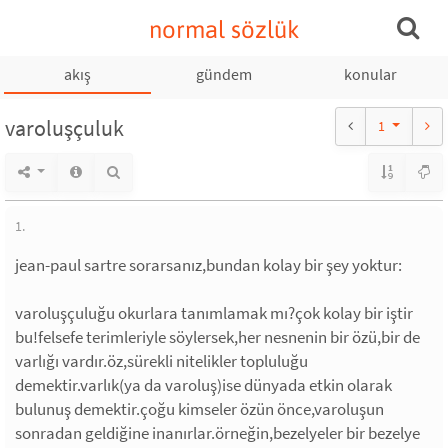
normal sözlük
akış
gündem
konular
varoluşçuluk
1
1.
jean-paul sartre sorarsanız,bundan kolay bir şey yoktur:
varoluşçuluğu okurlara tanımlamak mı?çok kolay bir iştir
bu!felsefe terimleriyle söylersek,her nesnenin bir özü,bir de
varlığı vardır.öz,sürekli nitelikler topluluğu
demektir.varlık(ya da varoluş)ise dünyada etkin olarak
bulunuş demektir.çoğu kimseler özün önce,varoluşun
sonradan geldiğine inanırlar.örneğin,bezelyeler bir bezelye