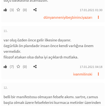
suçu baskasina atamazsın.
(3)
(0)
17.01.2021 01:30
dünyanıneniyibeşbininciyazarı
11.
var oluş özden önce gelir ilkesine dayanır.
özgürlük ön plandadır insan önce kendi varlığına önem
vermelidir.
filozof atakan olsa daha iyi açıklardı mutlaka.
(7)
(0)
17.01.2021 04:18
ivanmilinski
12.
belli bir manifestosu olmayan felsefe akımı. sartre, camus
başta olmak üzere felsefelerini kurmaca metinler üzerinden