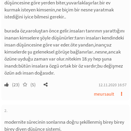
düşüncesine göre yerden biter,yuvarlaklaşırlar.bir ev
kurmak isteyen kimsenin,ne biçim bir nesne yaratmak
istediğini iyice bilmesi gerekir..
burada öz,varoluştan önce gelir.insaları tanrının yarattığını
inanan kimselere şöyle düşünürler:tanrı insaları kendindeki
insan düşüncesine göre var eder.öte yandan,inançsız
kimselerde şu geleneksel görüşe bağlanırlar..nesne,ancak
özüne uyduğu zaman var olur.nitekim 18.yy hep şuna
inandı:bütün insalara özgü ortak bir öz vardır;bu değişmez
özün adı insan doğasıdır.
(23)
(5)
12.11.2020 16:57
meursault
2.
modernite sürecinin sonlarına doğru şekillenmiş birey birey
birey diyen düşünce sistemi.