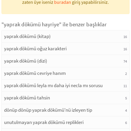
zaten üye iseniz
buradan
giriş yapabilirsiniz.
"yaprak dökümü hayriye" ile benzer başlıklar
yaprak dökümü (kitap)
16
yaprak dökümü oğuz karakteri
16
yaprak dökümü (dizi)
74
yaprak dökümü cevriye hanım
2
yaprak dökümü leyla mı daha iyi necla mı sorusu
11
yaprak dökümü tahsin
5
dönüp dönüp yaprak dökümü'nü izleyen tip
4
unutulmayan yaprak dökümü replikleri
6