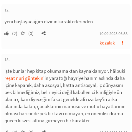
12.
yeni başlayacağım dizinin karakterlerinden.
(2)
(0)
10.09.2025 06:58
kozalak
13.
işte bunlar hep kitap okumamaktan kaynaklanıyor. hâlbuki
reşat nuri güntekin
'in yarattığı hayriye hanım aslında daha
içine kapanık, daha asosyal, hatta antisosyal, iç dünyasını
pek bilmediğimiz, belirleyici değil kabullenici kimliğiyle ön
plana çıkan diyeceğim fakat genelde ali rıza bey'in arka
planında kalan, çocuklarının namusu ve mutlu hayatlarının
olması haricinde pek bir tavrı olmayan, en önemlisi drama
queen kisvesi altına girmeyen bir karakter.