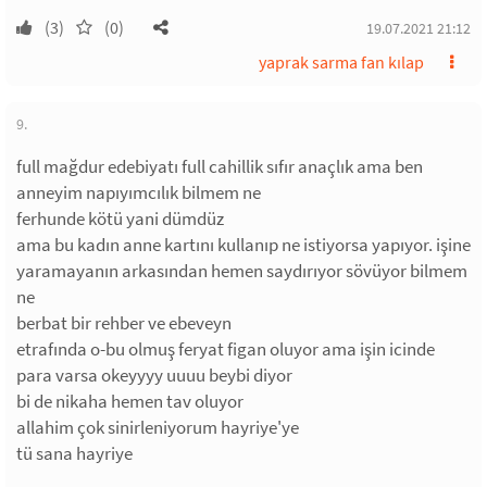
(3)
(0)
19.07.2021 21:12
yaprak sarma fan kılap
9.
full mağdur edebiyatı full cahillik sıfır anaçlık ama ben
anneyim napıyımcılık bilmem ne
ferhunde kötü yani dümdüz
ama bu kadın anne kartını kullanıp ne istiyorsa yapıyor. işine
yaramayanın arkasından hemen saydırıyor sövüyor bilmem
ne
berbat bir rehber ve ebeveyn
etrafında o-bu olmuş feryat figan oluyor ama işin icinde
para varsa okeyyyy uuuu beybi diyor
bi de nikaha hemen tav oluyor
allahim çok sinirleniyorum hayriye'ye
tü sana hayriye