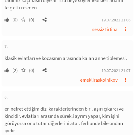
tadımız kaçmasın diye ali rıza beye söylemedikleri adamı
felç etti resmen.
(0)
(0)
19.07.2021 21:06
sessiz firtina
7.
klasik evlatları ve kocasının arasında kalan anne tiplemesi.
(2)
(0)
19.07.2021 21:07
emekliraskolnikov
8.
en nefret ettiğim dizi karakterlerinden biri. aşırı çıkarcı ve
kincidir. evlatları arasında sürekli ayrım yapar, kim işini
görüyorsa onu tutar diğerlerini atar. ferhunde bile ondan
iyidir.