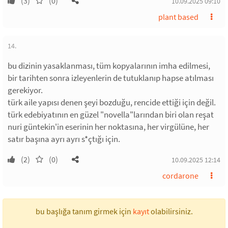
(3)
(0)
10.09.2025 09:10
plant based
14.
bu dizinin yasaklanması, tüm kopyalarının imha edilmesi,
bir tarihten sonra izleyenlerin de tutuklanıp hapse atılması
gerekiyor.
türk aile yapısı denen şeyi bozduğu, rencide ettiği için değil.
türk edebiyatının en güzel "novella"larından biri olan reşat
nuri güntekin'in eserinin her noktasına, her virgülüne, her
satır başına ayrı ayrı s*çtığı için.
(2)
(0)
10.09.2025 12:14
cordarone
bu başlığa tanım girmek için
kayıt
olabilirsiniz.