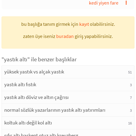
kedi yiyen fare
bu başlığa tanım girmek için
kayıt
olabilirsiniz.
zaten üye iseniz
buradan
giriş yapabilirsiniz.
"yastık altı" ile benzer başlıklar
yüksek yastık vs alçak yastık
51
yastık altı fıstık
3
yastık altı döviz ve altın çağrısı
7
normal sözlük yazarlarının yastık altı yatırımları
3
koltuk altı değil kol altı
16
sıfır altı başkent otuz altı kreuzberg
1