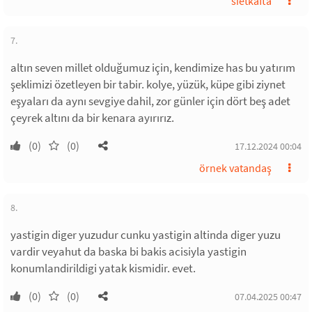
sietkafta
7.
altın seven millet olduğumuz için, kendimize has bu yatırım
şeklimizi özetleyen bir tabir. kolye, yüzük, küpe gibi ziynet
eşyaları da aynı sevgiye dahil, zor günler için dört beş adet
çeyrek altını da bir kenara ayırırız.
(0)
(0)
17.12.2024 00:04
örnek vatandaş
8.
yastigin diger yuzudur cunku yastigin altinda diger yuzu
vardir veyahut da baska bi bakis acisiyla yastigin
konumlandirildigi yatak kismidir. evet.
(0)
(0)
07.04.2025 00:47