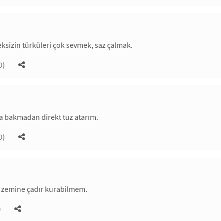
eksizin türküleri çok sevmek, saz çalmak.
0)
a bakmadan direkt tuz atarım.
0)
 zemine çadır kurabilmem.
)