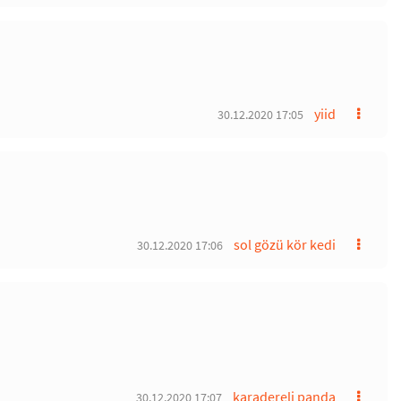
yiid
30.12.2020 17:05
sol gözü kör kedi
30.12.2020 17:06
karadereli panda
30.12.2020 17:07