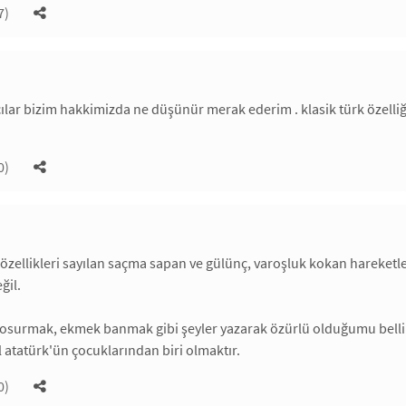
7)
ılar bizim hakkimizda ne düşünür merak ederim . klasik türk özelliğ
0)
 özellikleri sayılan saçma sapan ve gülünç, varoşluk kokan hareketle
ğil.
e osurmak, ekmek banmak gibi şeyler yazarak özürlü olduğumu belli
atatürk'ün çocuklarından biri olmaktır.
0)