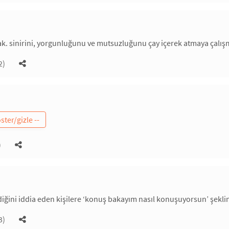
k. sinirini, yorgunluğunu ve mutsuzluğunu çay içerek atmaya çalış
2)
)
ldiğini iddia eden kişilere ‘konuş bakayım nasıl konuşuyorsun’ şekl
3)