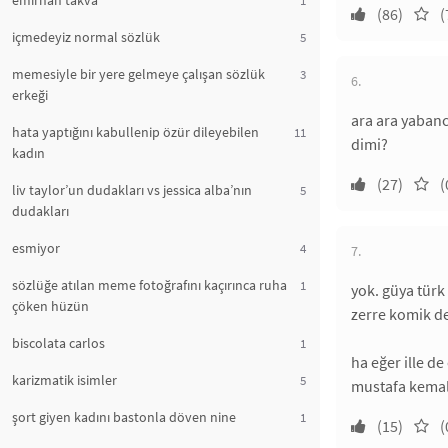
emirhan takva
(86)
(
içmedeyiz normal sözlük
5
memesiyle bir yere gelmeye çalışan sözlük
3
6.
erkeği
ara ara yabanc
hata yaptığını kabullenip özür dileyebilen
11
dimi?
kadın
(27)
(
liv taylor’un dudakları vs jessica alba’nın
5
dudakları
esmiyor
4
7.
sözlüğe atılan meme fotoğrafını kaçırınca ruha
1
yok. güya türk
çöken hüzün
zerre komik de
biscolata carlos
1
ha eğer ille d
karizmatik isimler
5
mustafa kemal 
şort giyen kadını bastonla döven nine
1
(15)
(