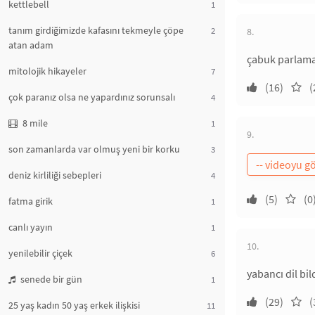
kettlebell
1
tanım girdiğimizde kafasını tekmeyle çöpe
2
8.
atan adam
çabuk parlama
mitolojik hikayeler
7
(16)
(
çok paranız olsa ne yapardınız sorunsalı
4
8 mile
1
9.
son zamanlarda var olmuş yeni bir korku
3
deniz kirliliği sebepleri
4
(5)
(0
fatma girik
1
canlı yayın
1
10.
yenilebilir çiçek
6
yabancı dil bi
senede bir gün
1
(29)
(
25 yaş kadın 50 yaş erkek ilişkisi
11