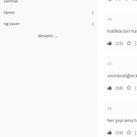
sanmak
tipeez
1
14.
sig sauer
2
trafikte biri 
devamı ...
(15)
(
15.
sinirlendiğim 
(18)
(
16.
her şeyi ama h
(19)
(