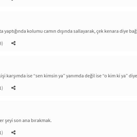
hata yaptığında kolumu camın dışında sallayarak, çek kenara diye ba
3)
kişi karşımda ise “sen kimsin ya” yanımda değil ise “o kim ki ya” di
1)
er şeyi son ana bırakmak.
1)