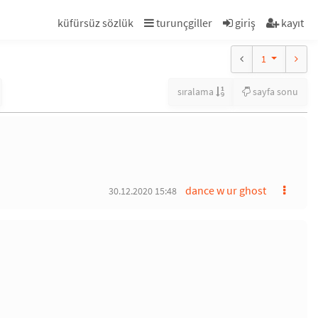
küfürsüz sözlük
turunçgiller
giriş
kayıt
1
sıralama
sayfa sonu
dance w ur ghost
30.12.2020 15:48