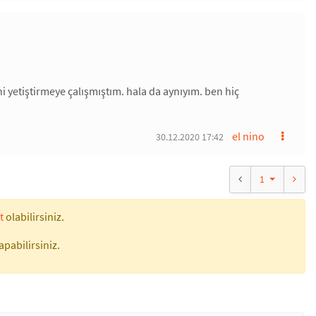
yetiştirmeye çalışmıştım. hala da aynıyım. ben hiç
el nino
30.12.2020 17:42
1
t
olabilirsiniz.
apabilirsiniz.