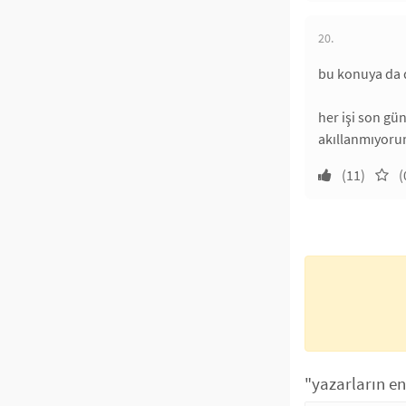
20.
bu konuya da d
her işi son gü
akıllanmıyoru
(11)
(
"yazarların en 