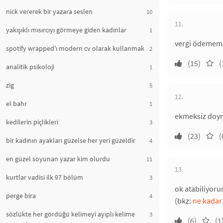
nick vererek bir yazara seslen
10
11.
yakışıklı mısırcıyı görmeye giden kadınlar
1
vergi ödemem
spotify wrapped'ı modern cv olarak kullanmak
2
(15)
(
analitik psikoloji
1
zig
5
12.
el bahr
1
ekmeksiz doy
kedilerin piçlikleri
3
(23)
(
bir kadının ayakları güzelse her yeri güzeldir
4
en güzel soyunan yazar kim olurdu
11
13.
kurtlar vadisi ilk 97 bölüm
3
ok atabiliyoru
perge bira
4
(bkz:
ne kadar 
sözlükte her gördüğü kelimeyi ayıplı kelime
3
(6)
(1