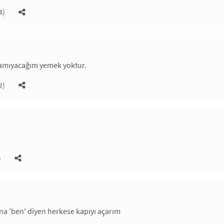
4)
amıyacağım yemek yoktur.
2)
)
na 'ben' diyen herkese kapıyı açarım