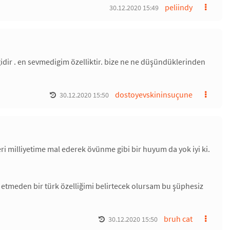
peliindy
30.12.2020 15:49
idir . en sevmedigim özelliktir. bize ne ne düşündüklerinden
dostoyevskininsuçune
30.12.2020 15:50
ri milliyetime mal ederek övünme gibi bir huyum da yok iyi ki.
 etmeden bir türk özelliğimi belirtecek olursam bu şüphesiz
bruh cat
30.12.2020 15:50