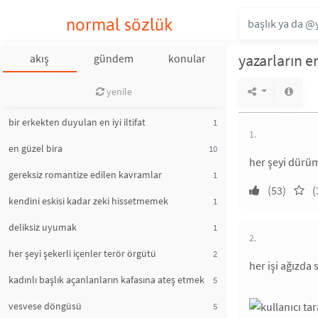
normal sözlük
yazarların en
akış
gündem
konular
yenile
bir erkekten duyulan en iyi iltifat
1
1.
en güzel bira
10
her şeyi dürüm
gereksiz romantize edilen kavramlar
1
(53)
(
kendini eskisi kadar zeki hissetmemek
1
deliksiz uyumak
1
2.
her şeyi şekerli içenler terör örgütü
2
her işi ağızda 
kadınlı başlık açanlanların kafasına ateş etmek
5
vesvese döngüsü
5