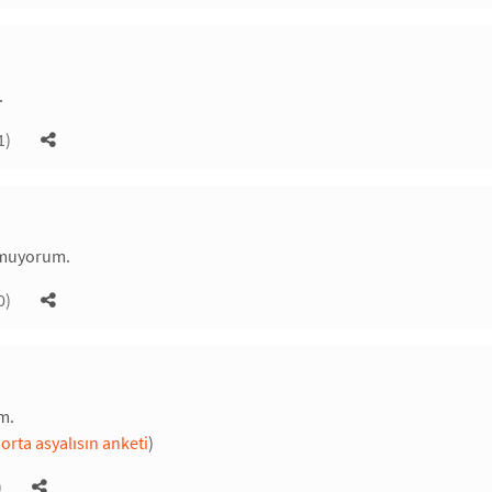
.
1)
muyorum.
0)
m.
orta asyalısın anketi
)
)