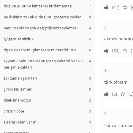
doğum gününü kimsenin kutlamaması
7
(47)
(
bir ilişkinin toksik olduğunu gösteren şeyler
9
3.
bazı insanların çok değiştiğimizi söylemesi
4
ekmek bandır
iyi geceler sözlük
5
dışarı çıksam mı çıkmasam mı tereddüttü
6
(50)
(
eyyam-ı bahur nem-i yughraq kaharül kahr-u
4
perişan sıcakları
4.
zor zaman şarkıları
3
türk olmam.
çirkin kız isimleri
9
(6)
(1
dilek imamoğlu
2
criston cole
3
5.
sigarası olan var mı
3
'kim o' sorusu
1