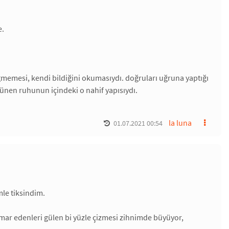
e.
memesi, kendi bildiğini okumasıydı. doğruları uğruna yaptığı
rünen ruhunun içindeki o nahif yapısıydı.
la luna
01.07.2021 00:54
le tiksindim.
mar edenleri gülen bi yüzle çizmesi zihnimde büyüyor,