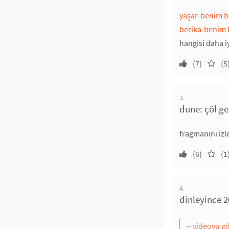
yaşar-benim b
berika-benim 
hangisi daha i
(7)
(5
3.
dune: çöl ge
fragmanını izl
(6)
(1
4.
dinleyince 2