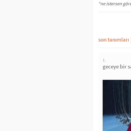
“ne istersen gö
son tanımları
1.
geceye bir s