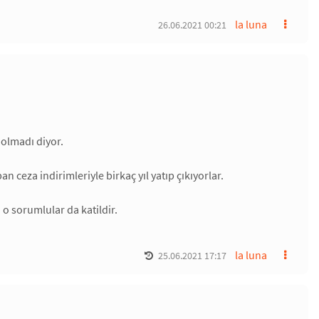
la luna
26.06.2021 00:21
 olmadı diyor.
n ceza indirimleriyle birkaç yıl yatıp çıkıyorlar.
o sorumlular da katildir.
la luna
25.06.2021 17:17