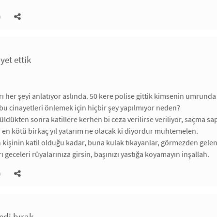
)
ayet ettik
arı her şeyi anlatıyor aslında. 50 kere polise gittik kimsenin umrunda
u cinayetleri önlemek için hiçbir şey yapılmıyor neden?
ldükten sonra katillere kerhen bi ceza verilirse veriliyor, saçma sapa
en kötü birkaç yıl yatarım ne olacak ki diyordur muhtemelen.
 kişinin katil olduğu kadar, buna kulak tıkayanlar, görmezden gelen 
arı geceleri rüyalarınıza girsin, başınızı yastığa koyamayın inşallah.
)
edi bırak