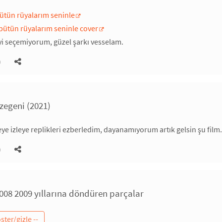
ütün rüyalarım seninle
bütün rüyalarım seninle cover
yi seçemiyorum, güzel şarkı vesselam.
)
zegeni (2021)
eye izleye replikleri ezberledim, dayanamıyorum artık gelsin şu film.
)
008 2009 yıllarına döndüren parçalar