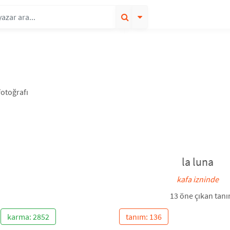
la luna
kafa izninde
13 öne çıkan tan
karma: 2852
tanım: 136