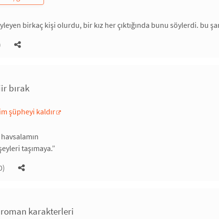
öyleyen birkaç kişi olurdu, bir kız her çıktığında bunu söylerdi. bu ş
)
iir bırak
im şüpheyi kaldır
 havsalamın
şeyleri taşımaya.”
0)
 roman karakterleri