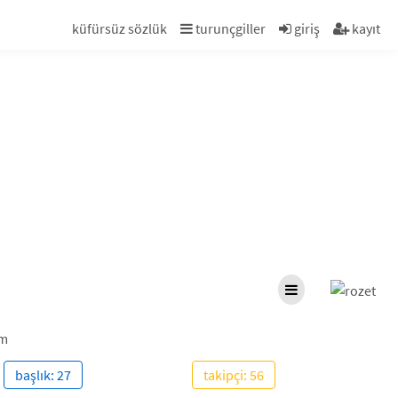
küfürsüz sözlük
turunçgiller
giriş
kayıt
ım
başlık: 27
takipçi: 56