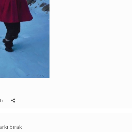
1)
arkı bırak