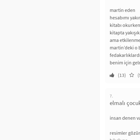
martin eden
hesabımı yakınd
kitabı okurken
kitapta yakışık
ama etkilenme 
martin’deki o 
fedakarlıklard
benim için gel
(13)
(
7.
elmalı çocuk
insan denen va
resimler gözüm