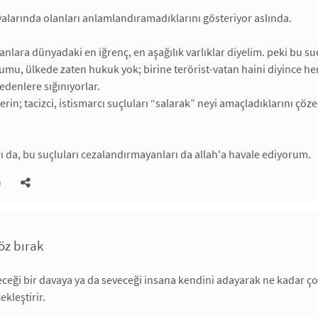
larında olanları anlamlandıramadıklarını gösteriyor aslında.
nlara dünyadaki en iğrenç, en aşağılık varlıklar diyelim. peki bu suç
mu, ülkede zaten hukuk yok; birine terörist-vatan haini diyince her
edenlere sığınıyorlar.
lerin; tacizci, istismarcı suçluları “salarak” neyi amaçladıklarını 
 da, bu suçluları cezalandırmayanları da allah'a havale ediyorum.
)
öz bırak
eceği bir davaya ya da seveceği insana kendini adayarak ne kadar ço
kleştirir.