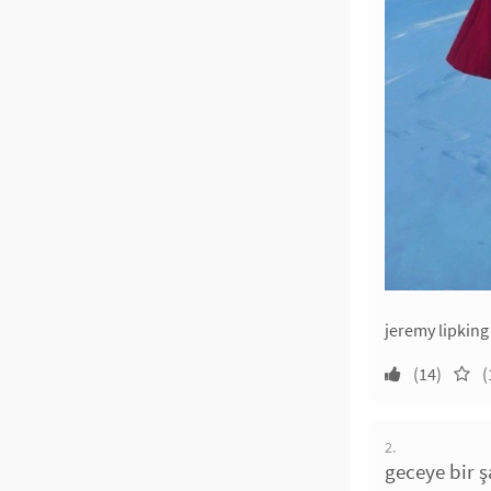
jeremy lipking
(14)
(
2.
geceye bir ş