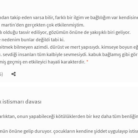
an takip eden varsa bilir, farklı bir ilgim ve bağlılığım var kendisin
 martin’den gerçekten çok etkilenmiştim.
lı olduğu tasvir ediliyor, gözümün önüne de yakışıklı biri geliyor.
nedenim bunlar değildi tabi ki.
bitmek bilmeyen azimdi. dürüst ve mert yapısıydı. kimseye boyun eğ
ı. sevdiği insanları tüm kalbiyle sevmesiydi. kabuk bağlamış gibi gö
miş geçmiş en etkileyici hayali karakterdir.
*
5)
 istismarı davası
rlıktan, onun yapabileceği kötülüklerden bir kez daha tüm benliğim
ün önüne gelip duruyor. çocukların kendine şiddet uygulayıp istis