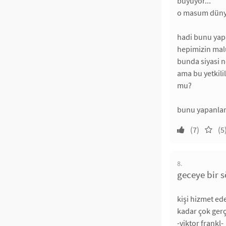
büyüyor...
o masum dünya
hadi bunu yapa
hepimizin malu
bunda siyasi n
ama bu yetkili
mu?
bunu yapanları
(7)
(5
8.
geceye bir s
kişi hizmet ed
kadar çok gerçe
-viktor frankl-