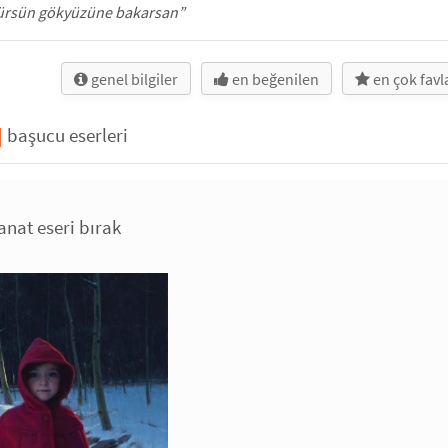
rürsün gökyüzüne bakarsan”
genel bilgiler
en beğenilen
en çok fav
|
başucu eserleri
anat eseri bırak