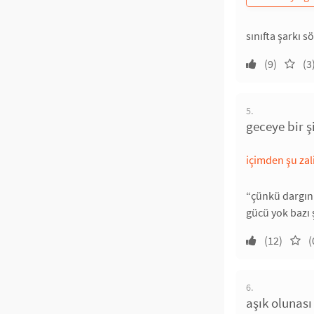
sınıfta şarkı s
(9)
(3
5.
geceye bir ş
içimden şu zal
“çünkü dargın
gücü yok bazı 
(12)
(
6.
aşık olunası