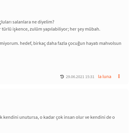
luları salanlara ne diyelim?
 türlü işkence, zulüm yapılabiliyor; her şey mübah.
çözemiyorum. hedef, birkaç daha fazla çocuğun hayatı mahvolsun
la luna
29.06.2021 15:31
k kendini unutursa, o kadar çok insan olur ve kendini de o