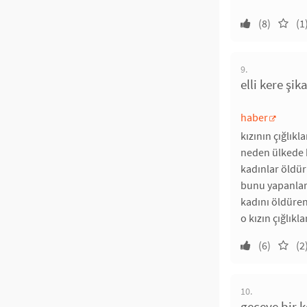
(8)
(1
9.
elli kere şik
haber
kızının çığlıkl
neden ülkede b
kadınlar öldürü
bunu yapanlar 
kadını öldüren
o kızın çığlıkl
(6)
(2
10.
geceye bir k