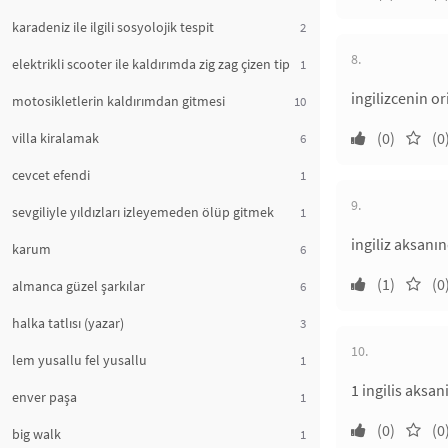
karadeniz ile ilgili sosyolojik tespit
2
8.
elektrikli scooter ile kaldırımda zig zag çizen tip
1
ingilizcenin o
motosikletlerin kaldırımdan gitmesi
10
(0)
(0
villa kiralamak
6
cevcet efendi
1
9.
sevgiliyle yıldızları izleyemeden ölüp gitmek
1
ingiliz aksanı
karum
6
(1)
(0
almanca güzel şarkılar
6
halka tatlısı (yazar)
3
10.
lem yusallu fel yusallu
1
1 ingilis aksani
enver paşa
1
(0)
(0
big walk
1