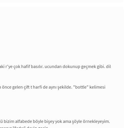
aki r'ye çok hafif basılır. ucundan dokunup geçmek gibi. dil
en önce gelen çift t harfi de aynı şekilde. "bottle" kelimesi
kü bizim alfabede böyle bişey yok ama şöyle örnekleyeyim.