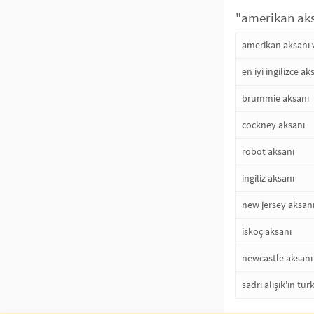
"amerikan aksa
amerikan aksanı v
en iyi ingilizce ak
brummie aksanı
cockney aksanı
robot aksanı
ingiliz aksanı
new jersey aksan
iskoç aksanı
newcastle aksanı
sadri alışık'ın tü