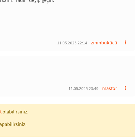
ırsanız "fadır" deyip geçin.
zihinbükücü
11.05.2025 22:14
mastor
11.05.2025 23:49
t
olabilirsiniz.
apabilirsiniz.