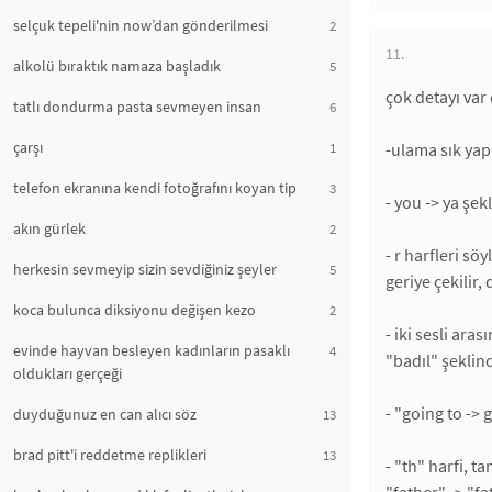
selçuk tepeli'nin now’dan gönderilmesi
2
11.
alkolü bıraktık namaza başladık
5
çok detayı var 
tatlı dondurma pasta sevmeyen insan
6
çarşı
1
-ulama sık yap
telefon ekranına kendi fotoğrafını koyan tip
3
- you -> ya şek
akın gürlek
2
- r harfleri s
herkesin sevmeyip sizin sevdiğiniz şeyler
5
geriye çekilir, 
koca bulunca diksiyonu değişen kezo
2
- iki sesli ara
evinde hayvan besleyen kadınların pasaklı
4
"badıl" şeklin
oldukları gerçeği
- "going to -> 
duyduğunuz en can alıcı söz
13
brad pitt'i reddetme replikleri
13
- "th" harfi, 