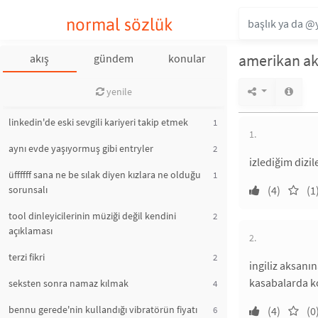
normal sözlük
amerikan ak
akış
gündem
konular
yenile
linkedin'de eski sevgili kariyeri takip etmek
1
1.
aynı evde yaşıyormuş gibi entryler
2
izlediğim diz
üffffff sana ne be sılak diyen kızlara ne olduğu
1
sorunsalı
(4)
(1
tool dinleyicilerinin müziği değil kendini
2
açıklaması
2.
terzi fikri
2
ingiliz aksan
kasabalarda ko
seksten sonra namaz kılmak
4
bennu gerede'nin kullandığı vibratörün fiyatı
6
(4)
(0