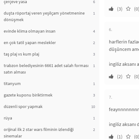
çerçeve yasa
6
(3)
(0
duşta röportaj veren yeşilçam yönetmenine
1
dönüşmek
6.
evinde klima olmayan insan
4
harflerin fazl
en çok tatil yapan meslekler
2
düşüncem ameri
taş plaj vs kum plaj
3
ingiliz aksanı 
trabzon belediyesinin 6661 adet salah forması
1
satın alması
(2)
(0
titanyum
1
gazete kuponu biriktirmek
3
7.
düzenli spor yapmak
10
feaynnnnnnnn
rüya
1
ingiliz aksanı 
orijinal ilk 2 star wars filminin izlendiği
2
sinemalar
(1)
(0