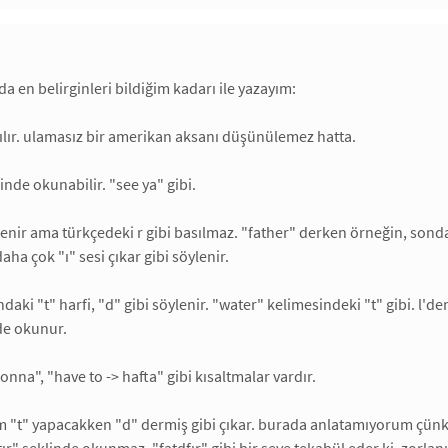
da en belirginleri bildiğim kadarı ile yazayım:
ılır. ulamasız bir amerikan aksanı düşünülemez hatta.
linde okunabilir. "see ya" gibi.
öylenir ama türkçedeki r gibi basılmaz. "father" derken örneğin, sond
daha çok "ı" sesi çıkar gibi söylenir.
sındaki "t" harfi, "d" gibi söylenir. "water" kelimesindeki "t" gibi. l'd
de okunur.
gonna", "have to -> hafta" gibi kısaltmalar vardır.
tam "t" yapacakken "d" dermiş gibi çıkar. burada anlatamıyorum çün