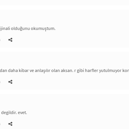
rijinali olduğunu okumuştum.
)
ndan daha kibar ve anlaşılır olan aksan. r gibi harfler yutulmuyor k
)
 degildir. evet.
)