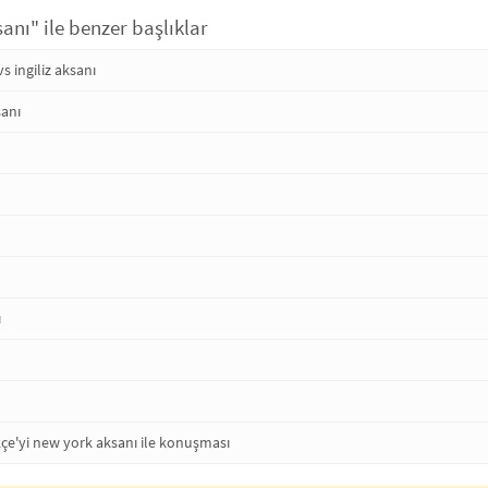
nı" ile benzer başlıklar
s ingiliz aksanı
sanı
ı
rkçe'yi new york aksanı ile konuşması