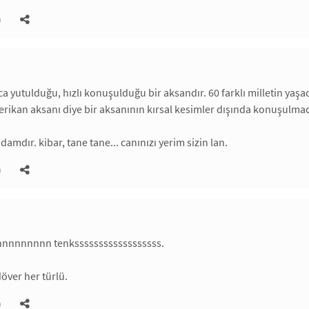
)
aca yutulduğu, hızlı konuşulduğu bir aksandır. 60 farklı milletin yaş
kan aksanı diye bir aksanının kırsal kesimler dışında konuşulmad
adamdır. kibar, tane tane... canınızı yerim sizin lan.
)
nnnnnnnn tenkssssssssssssssssss.
döver her türlü.
)