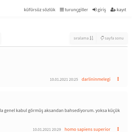
küfürsüz sözlük
turunçgiller
giriş
kayıt
sıralama
sayfa sonu
darlininmelegi
10.01.2021 20:25
urada genel kabul görmüş aksandan bahsediyorum. yoksa küçük
homo sapiens superior
10.01.2021 20:29