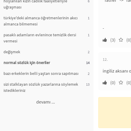
"father" -> "fa
hoşlanılan kızın cadılık faaliyetleriyle
6
uğraşması
türkiye'deki almanca öğretmenlerinin akıcı
1
almanca bilmemesi
-
pasaklı adamların evlenince temizlik dersi
1
(3)
(0
vermesi
değişmek
2
12.
normal sözlük için öneriler
14
ingiliz aksanı
bazı erkeklerin belli yaştan sonra sapıtması
2
(0)
(0
sizi stalklayan sözlük yazarlarına söylemek
13
istedikleriniz
devamı ...