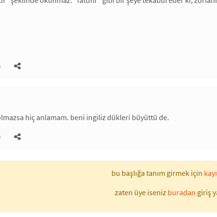
tır" şeklinde okunmaz. "fatdfır" gibi bir şeye tekabül eder ki, zorlan
)
 olmazsa hiç anlamam. beni ingiliz dükleri büyüttü de.
)
bu başlığa tanım girmek için
kayı
zaten üye iseniz
buradan
giriş y