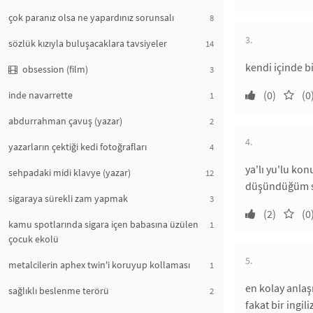
çok paranız olsa ne yapardınız sorunsalı
8
3.
sözlük kızıyla buluşacaklara tavsiyeler
14
kendi içinde bi
obsession (film)
3
(0)
(0
inde navarrette
1
abdurrahman çavuş (yazar)
2
4.
yazarların çektiği kedi fotoğrafları
4
ya'lı yu'lu kon
sehpadaki midi klavye (yazar)
12
düşündüğüm sa
sigaraya sürekli zam yapmak
3
(2)
(0
kamu spotlarında sigara içen babasına üzülen
1
çocuk ekolü
5.
metalcilerin aphex twin'i koruyup kollaması
1
en kolay anlaşı
sağlıklı beslenme terörü
2
fakat bir ingil