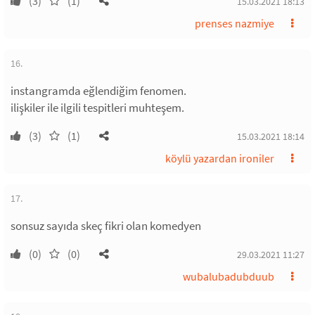
(3)
(1)
15.03.2021 18:13
prenses nazmiye
16.
instangramda eğlendiğim fenomen.
ilişkiler ile ilgili tespitleri muhteşem.
(3)
(1)
15.03.2021 18:14
köylü yazardan ironiler
17.
sonsuz sayıda skeç fikri olan komedyen
(0)
(0)
29.03.2021 11:27
wubalubadubduub