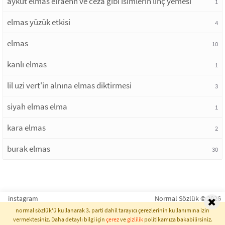
aykut elmas elraenn ve ceza gibi isimlerin linç yemesi
1
elmas yüzük etkisi
4
elmas
10
kanlı elmas
1
lil uzi vert'in alnına elmas diktirmesi
3
siyah elmas elma
1
kara elmas
2
burak elmas
30
instagram
Normal Sözlük © 2026
normal sözlük'ü kullanarak 3. parti dahil tarayıcı çerezlerinin kullanımına izin
vermektesiniz. Daha detaylı bilgi için
çerez
ve
gizlilik
politikamıza bakabilirsiniz.