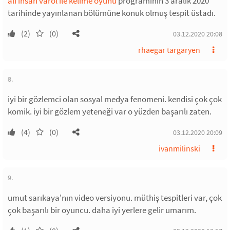
ali ihsan varol ile kelime oyunu
programının 3 aralık 2020
tarihinde yayınlanan bölümüne konuk olmuş tespit üstadı.
(2)
(0)
03.12.2020 20:08
rhaegar targaryen
8.
iyi bir gözlemci olan sosyal medya fenomeni. kendisi çok çok
komik. iyi bir gözlem yeteneği var o yüzden başarılı zaten.
(4)
(0)
03.12.2020 20:09
ivanmilinski
9.
umut sarıkaya'nın video versiyonu. müthiş tespitleri var, çok
çok başarılı bir oyuncu. daha iyi yerlere gelir umarım.