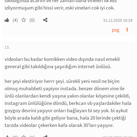
sıkıldığında acarım ve her zaman bana vineleri ilk kez
izliyormuşum gibi hissi verir, eski vinelari cok iyi cok.
(4)
(0)
31.12.2020 16:18
psg
15.
videoları bu kadar komikken video dışında nasıl emekli
general gibi takıldığına şaşırdığım internet ünlüsü.
her şeyi elestiriyor herrr şeyi. sürekli yeni nesil ne biçim
olmuş muhabbeti yapiyor instada. benzer dönem vine ile
ünlü olanlardan kendi yaşına yakın olanlar köşesine çekildi,
instagram ünlülüğüne döndü, berkcan vb yaşlardakiler hala
goygoy devrini yaşıyor onları bağlayan bi sey yok. bi aykut
böyle arada kaldı gibi geliyor bana, hala 20 lerinde çektiği
tarzda videolar çekerken kafa olarak 30'ları yaşıyor.