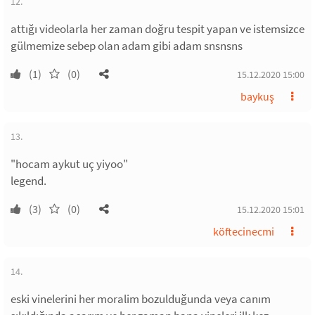
12.
attığı videolarla her zaman doğru tespit yapan ve istemsizce
gülmemize sebep olan adam gibi adam snsnsns
(1)
(0)
15.12.2020 15:00
baykuş
13.
"hocam aykut uç yiyoo"
legend.
(3)
(0)
15.12.2020 15:01
köftecinecmi
14.
eski vinelerini her moralim bozulduğunda veya canım