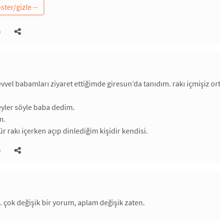
)
evvel babamları ziyaret ettiğimde giresun’da tanıdım. rakı içmişiz o
eyler söyle baba dedim.
m.
 rakı içerken açıp dinlediğim kişidir kendisi.
)
.. çok değişik bir yorum, aplam değişik zaten.