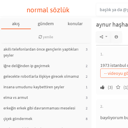
normal sözlük
aynur haşha
akış
gündem
konular
yenile
akıllı telefonlardan önce gençlerin yaptıkları
3
1.
şeyler
1973 istanbul 
iğne deliğinden ip geçirmek
2
gelecekte robotlarla ilişkiye girecek olmamız
2
insana umudunu kaybettiren şeyler
(3)
(1
1
elma vs armut
3
2.
erkeğin erkek gibi davranmaması meselesi
2
bayılıyorum bu
çiçek göndermek
8