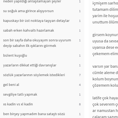
neden yapıldığı anlaşılamayan şeyler
1
içmişem sarh
tutamam dilim 
su soğuk ama girince alışıyorsun
1
yarim ile hoş
kapuskayı bir üst noktaya taşıyan detaylar
1
unuttum ölüm 
sabah erken kahvaltı hazırlamak
1
girsem koynun
son bir sayfa daha okuyayım sonra uyurum
1
uyusa da sevs
deyip sabahın ilk ışıklarını görmek
uyansa dese e
çekemem elim 
bülent kuşoğlu
1
yazarların dikkat ettiği davranışlar
1
varsın yar ban
cümle aleme 
sözlük yazarlarının söylemek istedikleri
7
kolum boynuna
gel beni al
4
çözemem kolu
sevgiliye tatlı yapmak
1
latife çok hay
çok severem 
xs kadin vs xl kadin
8
ar namustan 
ben birşey yapmadım bana sataştı sözü
1
çalaram sazım 