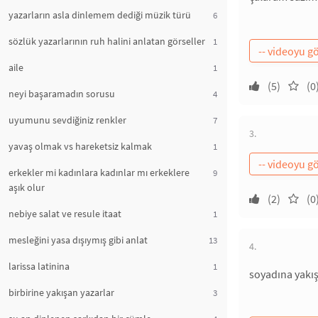
yazarların asla dinlemem dediği müzik türü
6
sözlük yazarlarının ruh halini anlatan görseller
1
aile
1
(5)
(0
neyi başaramadın sorusu
4
uyumunu sevdiğiniz renkler
7
3.
yavaş olmak vs hareketsiz kalmak
1
erkekler mi kadınlara kadınlar mı erkeklere
9
aşık olur
(2)
(0
nebiye salat ve resule itaat
1
mesleğini yasa dışıymış gibi anlat
13
4.
larissa latinina
1
soyadına yakışı
birbirine yakışan yazarlar
3