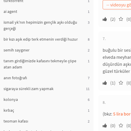
turktorrent
1
ai agent
1
(2)
(0
ismail yk'nın hepimizin gençlik aşkı olduğu
3
gerçeği
7.
bir kızı aşık edip terk etmenin verdiği huzur
8
buğulu bir sesi
semih saygıner
2
elveda meyhane
tanım girdiğimizde kafasını tekmeyle çöpe
1
düşürdün aşkı
atan adam
güzel türküler
anın fotoğrafı
7
(1)
(0
sigaraya sürekli zam yapmak
11
kolonya
6
8.
kırbaç
1
(bkz:
5 lira bo
teoman kafası
2
(0)
(0