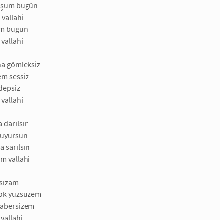
oşum bugün
vallahi
um bugün
vallahi
a gömleksiz
em sessiz
depsiz
vallahi
a darılsın
duyursun
 sarılsın
m vallahi
asızam
çok yüzsüzem
habersizem
vallahi