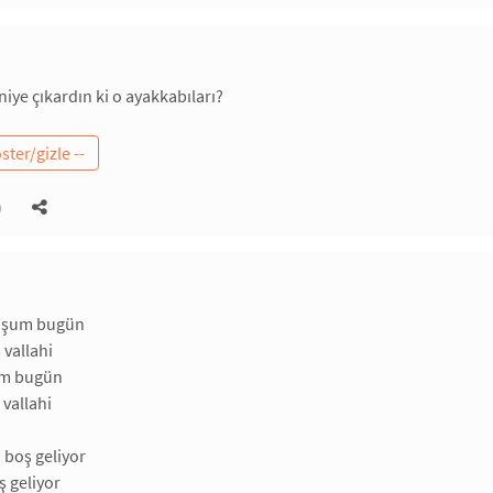
niye çıkardın ki o ayakkabıları?
)
oşum bugün
vallahi
um bugün
vallahi
boş geliyor
 geliyor