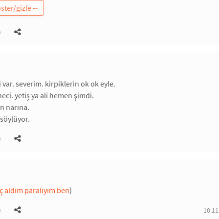
)
 var. severim. kirpiklerin ok ok eyle.
ci. yetiş ya ali hemen şimdi.
n narına.
 söylüyor.
)
rç aldım paralıyım ben
)
)
10.11