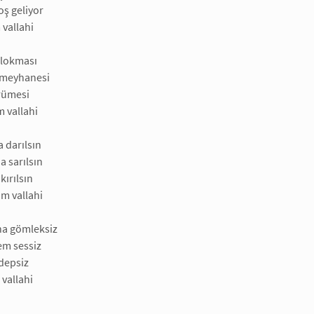
oş geliyor
vallahi
 lokması
 meyhanesi
ürümesi
 vallahi
a darılsın
 sarılsın
kırılsın
m vallahi
a gömleksiz
em sessiz
depsiz
vallahi