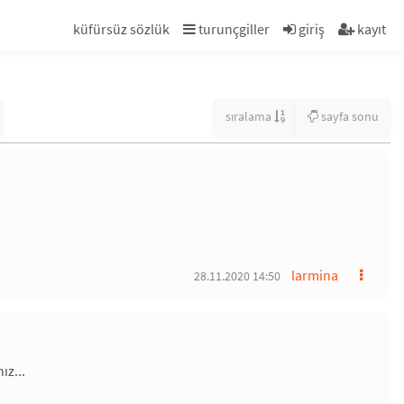
küfürsüz sözlük
turunçgiller
giriş
kayıt
sıralama
sayfa sonu
larmina
28.11.2020 14:50
ız...