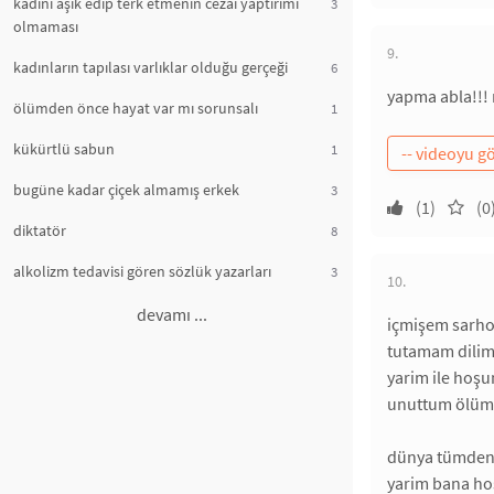
kadını aşık edip terk etmenin cezai yaptırımı
3
olmaması
9.
kadınların tapılası varlıklar olduğu gerçeği
6
yapma abla!!! 
ölümden önce hayat var mı sorunsalı
1
kükürtlü sabun
1
bugüne kadar çiçek almamış erkek
3
(1)
(0
diktatör
8
alkolizm tedavisi gören sözlük yazarları
3
10.
devamı ...
içmişem sarh
tutamam dilim 
yarim ile hoş
unuttum ölüm 
dünya tümden 
yarim bana hoş