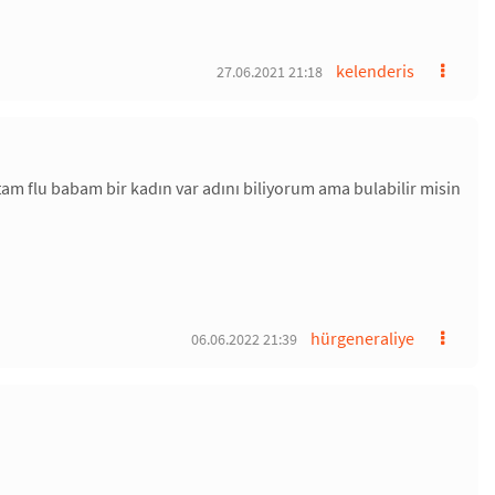
kelenderis
27.06.2021 21:18
rtam flu babam bir kadın var adını biliyorum ama bulabilir misin
hürgeneraliye
06.06.2022 21:39