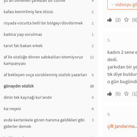
şu an dinlenen şarkıdan bir cümle
4
kafası kemirilmiş fare ölüsü
2
(2)
(0
rüyada vücutta belli bir bölgeyi dövdürmek
2
kadına yaşı sorulmaz
1
5.
tarot falı bakan erkek
2
kadını 2 sene 
af ile sözlüğe dönen sabıkalıları istemiyoruz
12
dedi.
kampanyası
şarkıdan bir ş
tık diye buldu
af bekleyen suça sürüklenmiş sözlük yazarları
6
o gün bugündür
günaydın sözlük
10
(5)
(1
dinin tek kaynağı kur'andır
9
kız neşesi
8
6.
evde kertenkele gören hanıma geldikleri gibi
3
çift jandarma
.
giderler demek