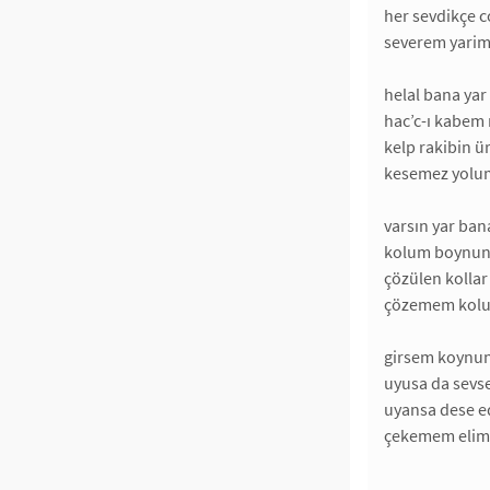
her sevdikçe c
severem yarim 
helal bana yar
hac’c-ı kabem
kelp rakibin 
kesemez yolum
varsın yar ban
kolum boynuna
çözülen kollar 
çözemem kolu
girsem koynun
uyusa da sevs
uyansa dese e
çekemem elim 