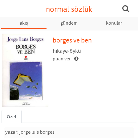
normal sözlük
akış
gündem
konular
borges ve ben
hikaye-öykü
puan ver
Özet
yazar: jorge luis borges