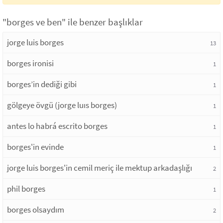
"borges ve ben" ile benzer başlıklar
jorge luis borges
13
borges ironisi
1
borges’in dediği gibi
1
gölgeye övgü (jorge luıs borges)
1
antes lo habrá escrito borges
1
borges'in evinde
1
jorge luis borges'in cemil meriç ile mektup arkadaşlığı
2
phil borges
1
borges olsaydım
2