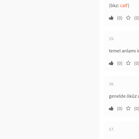
(bkz:
calf
)
(0)
(0
15.
temel anlamı i
(0)
(0
16.
genelde öküz 
(0)
(0
17.