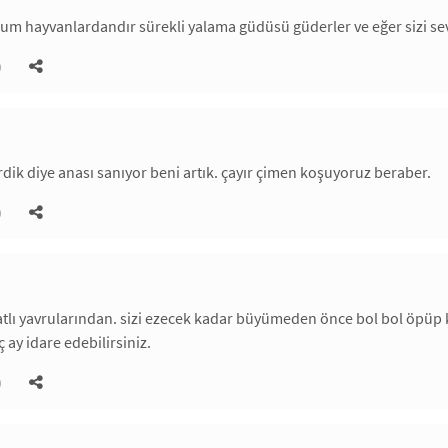
ğum hayvanlardandır sürekli yalama güdüsü güderler ve eğer sizi sev
)
irdik diye anası sanıyor beni artık. çayır çimen koşuyoruz beraber.
)
tlı yavrularından. sizi ezecek kadar büyümeden önce bol bol öpüp k
ay idare edebilirsiniz.
)