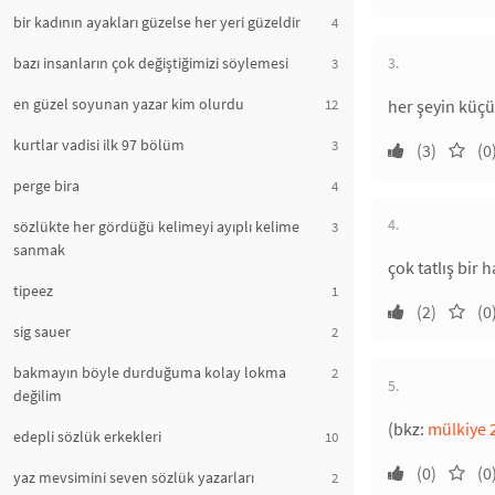
bir kadının ayakları güzelse her yeri güzeldir
4
bazı insanların çok değiştiğimizi söylemesi
3.
3
en güzel soyunan yazar kim olurdu
12
her şeyin küçü
kurtlar vadisi ilk 97 bölüm
3
(3)
(0
perge bira
4
4.
sözlükte her gördüğü kelimeyi ayıplı kelime
3
sanmak
çok tatlış bir
tipeez
1
(2)
(0
sig sauer
2
bakmayın böyle durduğuma kolay lokma
2
5.
değilim
(bkz:
mülkiye 2
edepli sözlük erkekleri
10
(0)
(0
yaz mevsimini seven sözlük yazarları
2