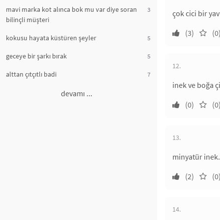
mavi marka kot alınca bok mu var diye soran
3
çok cici bir yav
bilinçli müşteri
(3)
(0
kokusu hayata küstüren şeyler
5
geceye bir şarkı bırak
5
12.
alttan çıtçıtlı badi
7
inek ve boğa ç
devamı ...
(0)
(0
13.
minyatür inek.
(2)
(0
14.