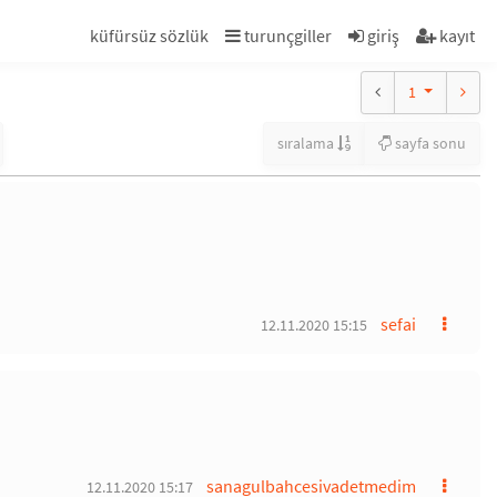
küfürsüz sözlük
turunçgiller
giriş
kayıt
1
sıralama
sayfa sonu
sefai
12.11.2020 15:15
sanagulbahcesivadetmedim
12.11.2020 15:17