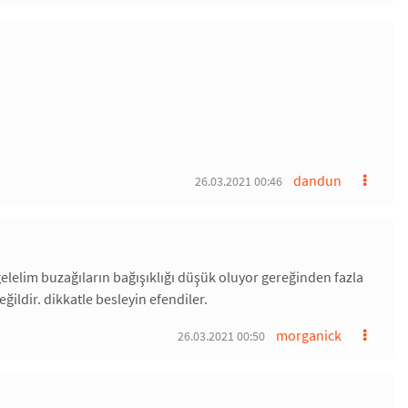
dandun
26.03.2021 00:46
elgelelim buzağıların bağışıklığı düşük oluyor gereğinden fazla
eğildir. dikkatle besleyin efendiler.
morganick
26.03.2021 00:50