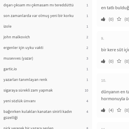
dışarı çıksam mı çıkmasam mı tereddüttü
1
en tatlı buldu
son zamanlarda var olmuş yeni bir korku
1
(0)
(0
izole
1
john malkovich
2
9.
ergenler için uyku vakti
2
bir kere süt iç
musevves (yazar)
3
(0)
(0
gartic.io
1
yazarları tanımlayan renk
1
10.
sigaraya sürekli zam yapmak
10
dünyanın en ta
hormonuyla üç 
yeni sözlük ünvanı
4
(4)
(0
bağırırken kulakları kanatan sinirli kadın
4
güzelliği
nick vererek bir yazara seslen
8