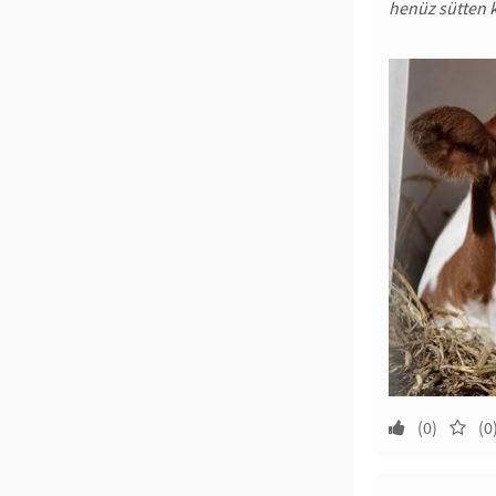
henüz sütten 
(0)
(0