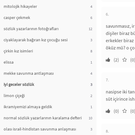
mitolojik hikayeler
4
6.
casper çekmek
6
savunmasız, ir
sözlük yazarlarının fotoğrafları
12
dişiler biraz 
ciyaklayarak bağıran kız çocuğu sesi
3
erkekler bira
öküz mü? o çok
çirkin kız isimleri
8
(2)
(0
elissa
1
mekke savunma antlaşması
4
7.
iyi geceler sözlük
3
nasipse iki tan
limon çiçeği
2
süt içirince is
ikramiyemizi almaya geldik
1
(0)
(0
normal sözlük yazarlarının karalama defteri
10
olası israil-hindistan savunma anlaşması
3
8.