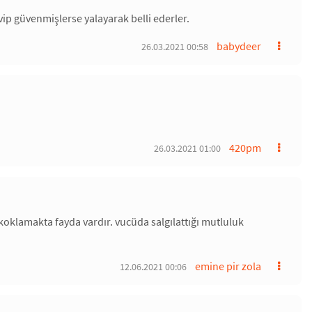
ip güvenmişlerse yalayarak belli ederler.
babydeer
26.03.2021 00:58
420pm
26.03.2021 01:00
oklamakta fayda vardır. vucüda salgılattığı mutluluk
emine pir zola
12.06.2021 00:06