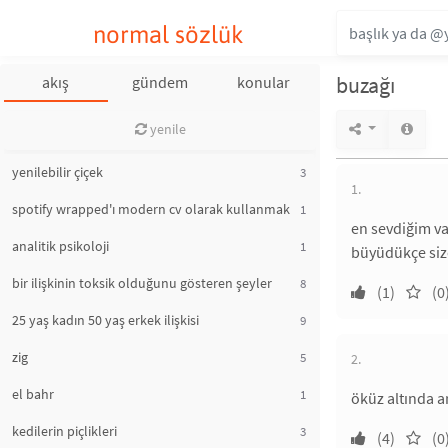
normal sözlük
buzağı
akış
gündem
konular
yenile
yenilebilir çiçek
3
1.
spotify wrapped'ı modern cv olarak kullanmak
1
en sevdiğim va
analitik psikoloji
1
büyüdükçe size 
bir ilişkinin toksik olduğunu gösteren şeyler
8
(1)
(0
25 yaş kadın 50 yaş erkek ilişkisi
9
zig
5
2.
el bahr
1
öküz altında 
kedilerin piçlikleri
3
(4)
(0