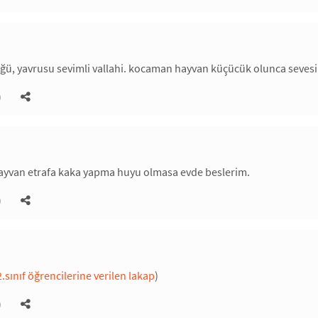
ğü, yavrusu sevimli vallahi. kocaman hayvan küçücük olunca sevesin
)
 hayvan etrafa kaka yapma huyu olmasa evde beslerim.
)
.sınıf öğrencilerine verilen lakap
)
)