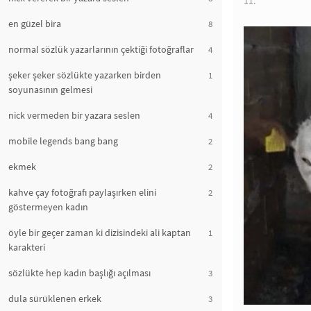
11.
en güzel bira
8
normal sözlük yazarlarının çektiği fotoğraflar
4
şeker şeker sözlükte yazarken birden
1
soyunasının gelmesi
nick vermeden bir yazara seslen
4
mobile legends bang bang
2
ekmek
2
kahve çay fotoğrafı paylaşırken elini
2
göstermeyen kadın
öyle bir geçer zaman ki dizisindeki ali kaptan
1
karakteri
sözlükte hep kadın başlığı açılması
3
dula sürüklenen erkek
3