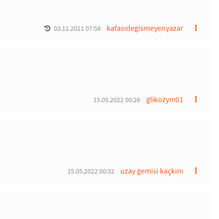
kafasıdegismeyenyazar
03.11.2021 07:58
glikozym01
15.05.2022 00:26
uzay gemisi kaçkını
15.05.2022 00:32