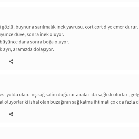
i gözlü, buynuna sarılmalık inek yavrusu. cort cort diye emer durur.
büyünce düve, sonra inek oluyor.
z büyünce dana sonra boğa oluyor.
 ayrı, aramızda dolaşıyor.
)
esi yolda olan. inş sağ salim doğurur anaları da sağlıklı olurlar , g
hal oluyorlar ki ishal olan buzağının sağ kalma ihtimali çok da fazla d
)