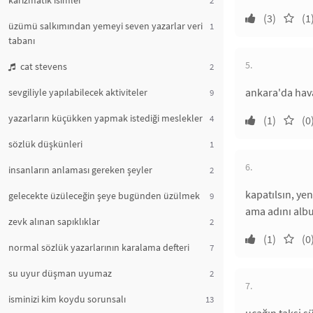
karizmatik isimler
(3)
(1
üzümü salkımından yemeyi seven yazarlar veri
1
tabanı
5.
cat stevens
2
ankara'da hav
sevgiliyle yapılabilecek aktiviteler
9
yazarların küçükken yapmak istediği meslekler
4
(1)
(0
sözlük düşkünleri
1
6.
insanların anlaması gereken şeyler
2
kapatılsın, yen
gelecekte üzüleceğin şeye bugünden üzülmek
9
ama adını albu
zevk alınan sapıklıklar
2
(1)
(0
normal sözlük yazarlarının karalama defteri
7
su uyur düşman uyumaz
2
7.
isminizi kim koydu sorunsalı
13