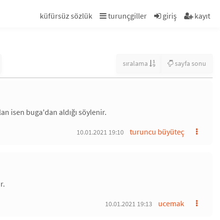
küfürsüz sözlük
turunçgiller
giriş
kayıt
sıralama
sayfa sonu
an isen buga'dan aldığı söylenir.
turuncu büyüteç
10.01.2021 19:10
r.
ucemak
10.01.2021 19:13