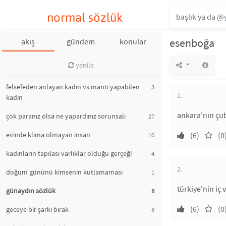
normal sözlük
esenboğa
akış
gündem
konular
yenile
felsefeden anlayan kadın vs mantı yapabilen
3
1.
kadın
ankara'nın çub
çok paranız olsa ne yapardınız sorunsalı
27
evinde klima olmayan insan
(6)
(0
10
kadınların tapılası varlıklar olduğu gerçeği
4
2.
doğum gününü kimsenin kutlamaması
1
türkiye'nin iç
günaydın sözlük
8
(6)
(0
geceye bir şarkı bırak
8