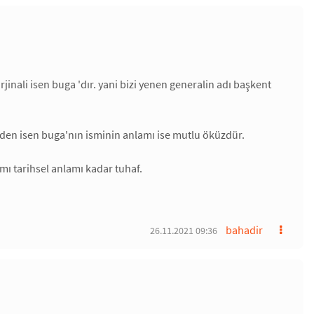
inali isen buga 'dır. yani bizi yenen generalin adı başkent
 eden isen buga'nın isminin anlamı ise mutlu öküzdür.
ı tarihsel anlamı kadar tuhaf.
bahadir
26.11.2021 09:36