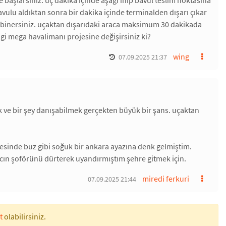
e başlarsınız. üç dakika içinde aşağı inip bavul teslim noktasına
avulu aldıktan sonra bir dakika içinde terminalden dışarı çıkar
 binersiniz. uçaktan dışarıdaki araca maksimum 30 dakikada
gi mega havalimanı projesine değişirsiniz ki?
wing
07.09.2025 21:37
 ve bir şey danışabilmek gerçekten büyük bir şans. uçaktan
keresinde buz gibi soğuk bir ankara ayazına denk gelmiştim.
aracın şoförünü dürterek uyandırmıştım şehre gitmek için.
miredi ferkuri
07.09.2025 21:44
t
olabilirsiniz.