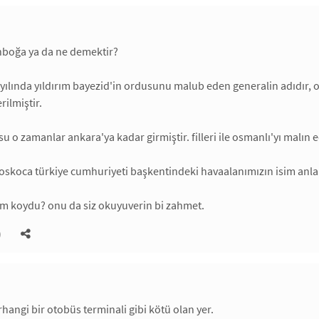
nboğa ya da ne demektir?
yılında yıldırım bayezid'in ordusunu malub eden generalin adıdır, orj
rilmiştir.
u o zamanlar ankara'ya kadar girmiştir. filleri ile osmanlı'yı malın
oskoca türkiye cumhuriyeti başkentindeki havaalanımızın isim anlam
im koydu? onu da siz okuyuverin bi zahmet.
)
hangi bir otobüs terminali gibi kötü olan yer.