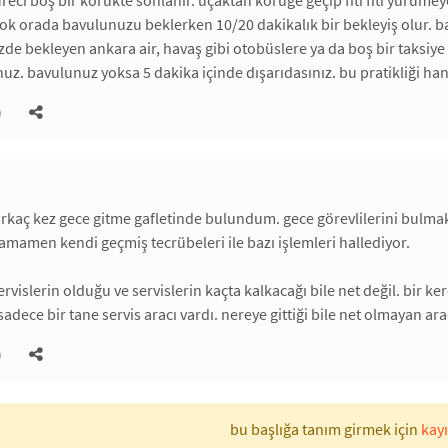
reci boş bir körükte sonlanır. uçaktan körüğe geçip fıtı fıtı yürümey
 çok orada bavulunuzu beklerken 10/20 dakikalık bir bekleyiş olur. b
 bekleyen ankara air, havaş gibi otobüslere ya da boş bir taksiye
uz. bavulunuz yoksa 5 dakika içinde dışarıdasınız. bu pratikliği han
)
rkaç kez gece gitme gafletinde bulundum. gece görevlilerini bulmak
tamamen kendi geçmiş tecrübeleri ile bazı işlemleri hallediyor.
servislerin olduğu ve servislerin kaçta kalkacağı bile net değil. bir 
 sadece bir tane servis aracı vardı. nereye gittiği bile net olmayan 
)
bu başlığa tanım girmek için
kayı