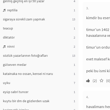
gelmiş geçmiş en iyi 50 yazar
4
3.
reptilia
1
kimdir bu ese
sigaraya sürekli zam yapmak
13
teacup
1
timur'un 1402 
havaalanına ve
diktatör
2
ninni
2
timur'un ordus
sözlük yazarlarının fotoğrafları
13
evet malesef k
gülseven medar
1
peki bu ismi k
katainaka no ossan, kensei ni naru
1
(2)
(0
uyku
7
eyüp sabri tuncer
1
4.
kuytu bir dm de gözlerden uzak
1
havalimanı her
2