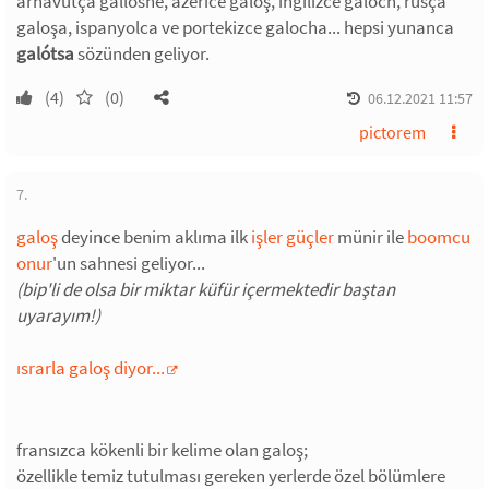
arnavutça galloshe, azerice galoş, ingilizce galoch, rusça
galoşa, ispanyolca ve portekizce galocha... hepsi yunanca
galótsa
sözünden geliyor.
(4)
(0)
06.12.2021 11:57
pictorem
7.
galoş
deyince benim aklıma ilk
işler güçler
münir ile
boomcu
onur
'un sahnesi geliyor...
(bip'li de olsa bir miktar küfür içermektedir baştan
uyarayım!)
ısrarla galoş diyor...
fransızca kökenli bir kelime olan galoş;
özellikle temiz tutulması gereken yerlerde özel bölümlere