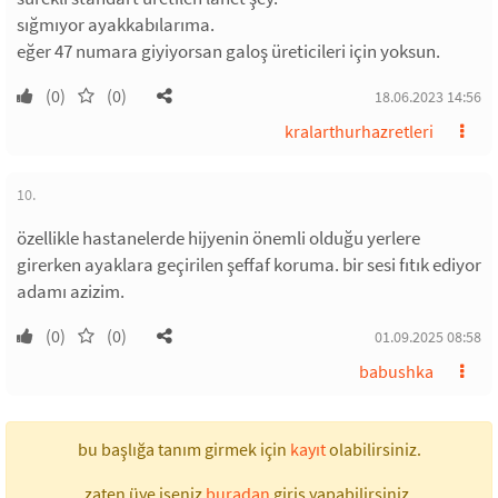
sığmıyor ayakkabılarıma.
eğer 47 numara giyiyorsan galoş üreticileri için yoksun.
(0)
(0)
18.06.2023 14:56
kralarthurhazretleri
10.
özellikle hastanelerde hijyenin önemli olduğu yerlere
girerken ayaklara geçirilen şeffaf koruma. bir sesi fıtık ediyor
adamı azizim.
(0)
(0)
01.09.2025 08:58
babushka
bu başlığa tanım girmek için
kayıt
olabilirsiniz.
zaten üye iseniz
buradan
giriş yapabilirsiniz.