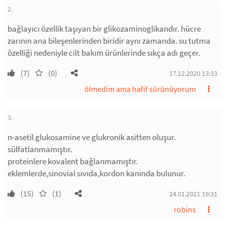
2.
bağlayıcı özellik taşıyan bir glikozaminoglikandır. hücre
zarının ana bileşenlerinden biridir aynı zamanda. su tutma
özelliği nedeniyle cilt bakım ürünlerinde sıkça adı geçer.
(7)
(0)
17.12.2020 13:33
ölmedim ama hafif sürünüyorum
3.
n-asetil glukosamine ve glukronik asitten oluşur.
sülfatlanmamıştır.
proteinlere kovalent bağlanmamıştır.
eklemlerde,sinovial sıvıda,kordon kanında bulunur.
(15)
(1)
24.01.2021 19:31
robins