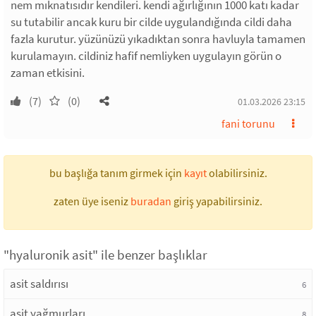
nem mıknatısıdır kendileri. kendi ağırlığının 1000 katı kadar
su tutabilir ancak kuru bir cilde uygulandığında cildi daha
fazla kurutur. yüzünüzü yıkadıktan sonra havluyla tamamen
kurulamayın. cildiniz hafif nemliyken uygulayın görün o
zaman etkisini.
(7)
(0)
01.03.2026 23:15
fani torunu
bu başlığa tanım girmek için
kayıt
olabilirsiniz.
zaten üye iseniz
buradan
giriş yapabilirsiniz.
"hyaluronik asit" ile benzer başlıklar
asit saldırısı
6
asit yağmurları
8