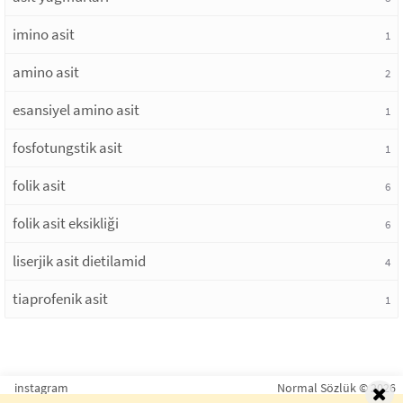
imino asit
1
amino asit
2
esansiyel amino asit
1
fosfotungstik asit
1
folik asit
6
folik asit eksikliği
6
liserjik asit dietilamid
4
tiaprofenik asit
1
instagram
Normal Sözlük © 2026