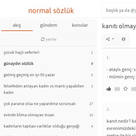
normal sözlük
kanıtı olma
akış
gündem
konular
yenile
çocuk haçlı seferleri
1
1.
günaydın sözlük
9
- atayis genç: 
gelmiş geçmiş en iyi 50 yazar
5
- mümin genç:
felsefeden anlayan kadın vs mantı yapabilen
3
(0)
(0
kadın
çok paranız olsa ne yapardınız sorunsalı
27
2.
evinde klima olmayan insan
10
kanıt nedir? k
kadınların tapılası varlıklar olduğu gerçeği
4
evrenimizdeki 
metre ile bir 