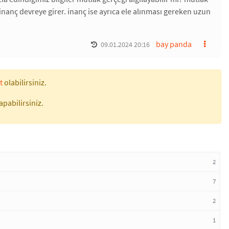
nanç devreye girer. inanç ise ayrıca ele alınması gereken uzun
bay panda
09.01.2024 20:16
t
olabilirsiniz.
apabilirsiniz.
2
7
2
1