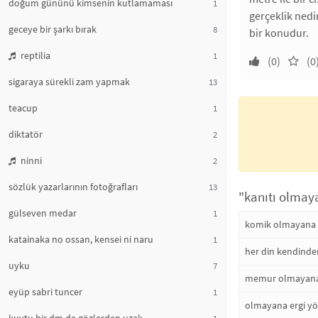
doğum gününü kimsenin kutlamaması
1
gerçeklik nedi
geceye bir şarkı bırak
8
bir konudur.
reptilia
1
(0)
(0
sigaraya sürekli zam yapmak
13
teacup
1
diktatör
2
ninni
2
sözlük yazarlarının fotoğrafları
13
"kanıtı olmay
gülseven medar
1
komik olmayana 
katainaka no ossan, kensei ni naru
1
her din kendind
uyku
7
memur olmayana 
eyüp sabri tuncer
1
olmayana ergi y
1