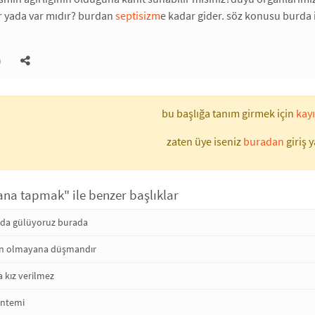
r yada var mıdır? burdan
septisizm
e kadar gider. söz konusu burda i
)
bu başlığa tanım girmek için
kayı
zaten üye iseniz
buradan
giriş y
ana tapmak" ile benzer başlıklar
da gülüyoruz burada
en olmayana düşmandır
kız verilmez
öntemi