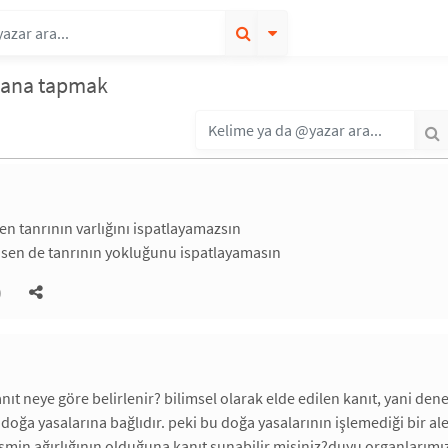
yana tapmak
sen tanrının varlığını ispatlayamazsın
 sen de tanrının yokluğunu ispatlayamasın
)
anıt neye göre belirlenir? bilimsel olarak elde edilen kanıt, yani de
doğa yasalarına bağlıdır. peki bu doğa yasalarının işlemediği bir ale
cismin ağırlığının olduğuna kanıt sunabilir misiniz?duyu organlarımız