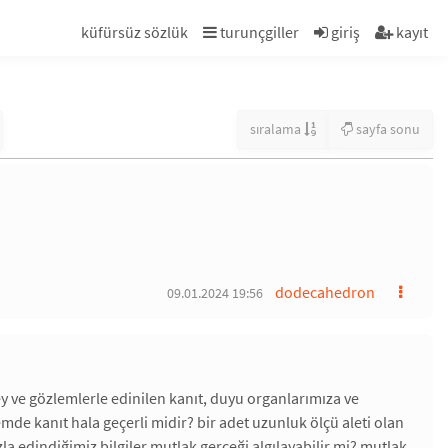
küfürsüz sözlük
turunçgiller
giriş
kayıt
sıralama
sayfa sonu
dodecahedron
09.01.2024 19:56
ney ve gözlemlerle edinilen kanıt, duyu organlarımıza ve
mde kanıt hala geçerli midir? bir adet uzunluk ölçü aleti olan
la edindiğimiz bilgiler mutlak gerçeği algılayabilir mi? mutlak