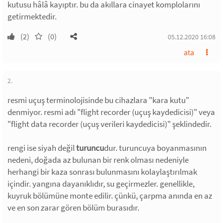
kutusu hâlâ kayıptır. bu da akıllara cinayet komplolarını
getirmektedir.
(2)
(0)
05.12.2020 16:08
ata
2.
resmi uçuş terminolojisinde bu cihazlara "kara kutu"
denmiyor. resmi adı "flight recorder (uçuş kaydedicisi)" veya
"flight data recorder (uçuş verileri kaydedicisi)" şeklindedir.
rengi ise siyah değil
turuncu
dur. turuncuya boyanmasının
nedeni, doğada az bulunan bir renk olması nedeniyle
herhangi bir kaza sonrası bulunmasını kolaylaştırılmak
içindir. yangına dayanıklıdır, su geçirmezler. genellikle,
kuyruk bölümüne monte edilir. çünkü, çarpma anında en az
ve en son zarar gören bölüm burasıdır.