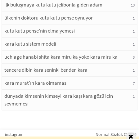
ilk buluşmaya kutu kutu jelibonla giden adam
13
ülkenin doktoru kutu kutu pense oynuyor
1
kutu kutu pense'nin elma yemesi
1
kara kutu sistem modeli
1
uchiage hanabi shita kara miru ka yoko kara miru ka
3
tencere dibin kara seninki benden kara
1
kara murat'ın kara olmaması
7
dünyada kimsenin kimseyi kara kaşı kara gözü için
1
sevmemesi
instagram
Normal Sözlük © 2026