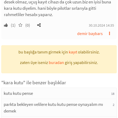
desek olmaz, uçuş kayıt cihazı da çok uzun.biz en iyisi buna
kara kutu diyelim. hani böyle pilotlar sırlarıyla gitti
rahmetliler hesabı yaparız.
(1)
(0)
30.10.2024 14:35
demir baybars
bu başlığa tanım girmek için
kayıt
olabilirsiniz.
zaten üye iseniz
buradan
giriş yapabilirsiniz.
"kara kutu" ile benzer başlıklar
kutu kutu pense
18
parkta bekleyen velilere kutu kutu pense oynayalım mı
2
demek