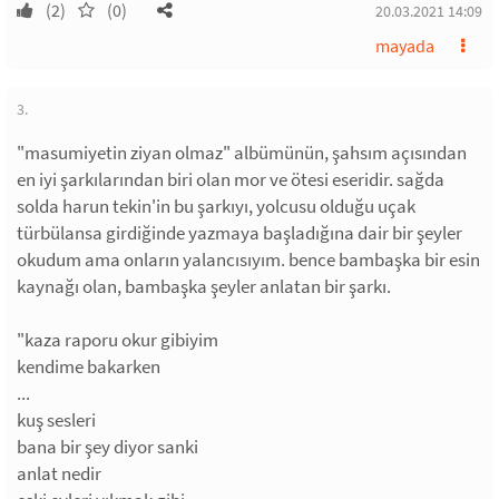
(2)
(0)
20.03.2021 14:09
mayada
3.
"masumiyetin ziyan olmaz" albümünün, şahsım açısından
en iyi şarkılarından biri olan mor ve ötesi eseridir. sağda
solda harun tekin'in bu şarkıyı, yolcusu olduğu uçak
türbülansa girdiğinde yazmaya başladığına dair bir şeyler
okudum ama onların yalancısıyım. bence bambaşka bir esin
kaynağı olan, bambaşka şeyler anlatan bir şarkı.
"kaza raporu okur gibiyim
kendime bakarken
...
kuş sesleri
bana bir şey diyor sanki
anlat nedir