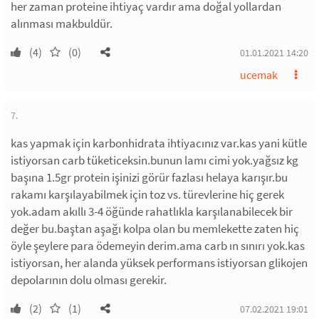
her zaman proteine ihtiyaç vardır ama doğal yollardan
alınması makbuldür.
(4)
(0)
01.01.2021 14:20
ucemak
7.
kas yapmak için karbonhidrata ihtiyacınız var.kas yani kütle
istiyorsan carb tüketiceksin.bunun lamı cimi yok.yağsız kg
başına 1.5gr protein işinizi görür fazlası helaya karışır.bu
rakamı karşılayabilmek için toz vs. türevlerine hiç gerek
yok.adam akıllı 3-4 öğünde rahatlıkla karşılanabilecek bir
değer bu.baştan aşağı kolpa olan bu memlekette zaten hiç
öyle şeylere para ödemeyin derim.ama carb ın sınırı yok.kas
istiyorsan, her alanda yüksek performans istiyorsan glikojen
depolarının dolu olması gerekir.
(2)
(1)
07.02.2021 19:01