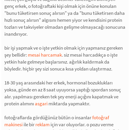
genç erkek, o fotoğraftaki kişi olmak için önüne konulan
"bunu tüketirsen sonuç alırsın" ya da "bunu tüketirsen daha
hızlı sonuç alırsın" algısını hemen yiyor ve kendisini protein
tozları ve takviyeler olmadan gelişme olmayacağı sonucuna
inandırıyor.
bir işi yapmak ve o işte yetkin olmak için yapmanız gereken
şey bellidir:
mesai harcamak
. siz mesai harcadıkça o işte
yetkin hale gelmeye başlarsınız. ağırlık kaldırmak da
böyledir. hiçbir şey sizi sonuca kısa yoldan ulaştırmaz.
18-30 yaş arasındaki her erkek, hormonal bozuklukları
yoksa, günde en az 8 saat uyuyorsa yaptığı spordan sonuç
alır. yapılması gereken tek şey enerji açığını kapatmak ve
protein alımını
asgari
miktarda yapmaktır.
fotoğraflarda gördüğünüz bütün o insanlar
fotoğraf
makinesi
ile bir
reklam
için var oluyorlar. o pozu verme