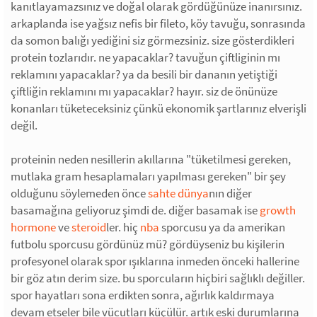
kanıtlayamazsınız ve doğal olarak gördüğünüze inanırsınız.
arkaplanda ise yağsız nefis bir fileto, köy tavuğu, sonrasında
da somon balığı yediğini siz görmezsiniz. size gösterdikleri
protein tozlarıdır. ne yapacaklar? tavuğun çiftliginin mı
reklamını yapacaklar? ya da besili bir dananın yetiştiği
çiftliğin reklamını mı yapacaklar? hayır. siz de önünüze
konanları tüketeceksiniz çünkü ekonomik şartlarınız elverişli
değil.
proteinin neden nesillerin akıllarına "tüketilmesi gereken,
mutlaka gram hesaplamaları yapılması gereken" bir şey
olduğunu söylemeden önce
sahte dünya
nın diğer
basamağına geliyoruz şimdi de. diğer basamak ise
growth
hormone
ve
steroid
ler. hiç
nba
sporcusu ya da amerikan
futbolu sporcusu gördünüz mü? gördüyseniz bu kişilerin
profesyonel olarak spor ışıklarına inmeden önceki hallerine
bir göz atın derim size. bu sporcuların hiçbiri sağlıklı değiller.
spor hayatları sona erdikten sonra, ağırlık kaldırmaya
devam etseler bile vücutları küçülür. artık eski durumlarına