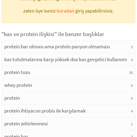
zaten üye iseniz
buradan
giriş yapabilirsiniz.
"kas ve protein ilişkisi" ile benzer başlıklar
protein bar olması ama protein pavyon olmaması
3
kas tutulmalarına karşı yüksek doz kas gevşetici kullanımı
4
protein tozu
35
whey protein
9
protein
9
protein ihtiyacını probis ile karşılamak
4
protein zehirlenmesi
1
protein bar
7