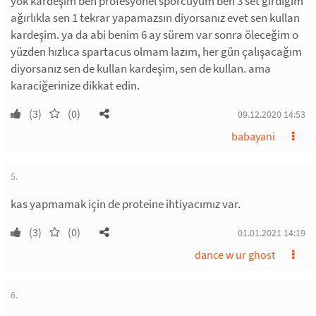
yok kardeşim ben profesyonel sporcuyum ben 3 set girdiğim
ağırlıkla sen 1 tekrar yapamazsın diyorsanız evet sen kullan
kardeşim. ya da abi benim 6 ay sürem var sonra öleceğim o
yüzden hızlıca spartacus olmam lazım, her gün çalışacağım
diyorsanız sen de kullan kardeşim, sen de kullan. ama
karaciğerinize dikkat edin.
(3)
(0)
09.12.2020 14:53
babayani
5.
kas yapmamak için de proteine ihtiyacımız var.
(3)
(0)
01.01.2021 14:19
dance w ur ghost
6.