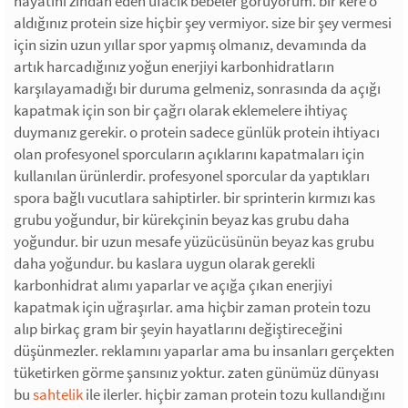
hayatını zindan eden ufacık bebeler görüyorum. bir kere o
aldığınız protein size hiçbir şey vermiyor. size bir şey vermesi
için sizin uzun yıllar spor yapmış olmanız, devamında da
artık harcadığınız yoğun enerjiyi karbonhidratların
karşılayamadığı bir duruma gelmeniz, sonrasında da açığı
kapatmak için son bir çağrı olarak eklemelere ihtiyaç
duymanız gerekir. o protein sadece günlük protein ihtiyacı
olan profesyonel sporcuların açıklarını kapatmaları için
kullanılan ürünlerdir. profesyonel sporcular da yaptıkları
spora bağlı vucutlara sahiptirler. bir sprinterin kırmızı kas
grubu yoğundur, bir kürekçinin beyaz kas grubu daha
yoğundur. bir uzun mesafe yüzücüsünün beyaz kas grubu
daha yoğundur. bu kaslara uygun olarak gerekli
karbonhidrat alımı yaparlar ve açığa çıkan enerjiyi
kapatmak için uğraşırlar. ama hiçbir zaman protein tozu
alıp birkaç gram bir şeyin hayatlarını değiştireceğini
düşünmezler. reklamını yaparlar ama bu insanları gerçekten
tüketirken görme şansınız yoktur. zaten günümüz dünyası
bu
sahtelik
ile ilerler. hiçbir zaman protein tozu kullandığını