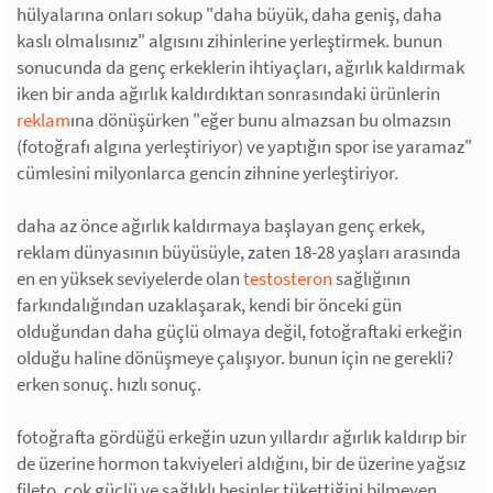
hülyalarına onları sokup "daha büyük, daha geniş, daha
kaslı olmalısınız" algısını zihinlerine yerleştirmek. bunun
sonucunda da genç erkeklerin ihtiyaçları, ağırlık kaldırmak
iken bir anda ağırlık kaldırdıktan sonrasındaki ürünlerin
reklam
ına dönüşürken "eğer bunu almazsan bu olmazsın
(fotoğrafı algına yerleştiriyor) ve yaptığın spor ise yaramaz"
cümlesini milyonlarca gencin zihnine yerleştiriyor.
daha az önce ağırlık kaldırmaya başlayan genç erkek,
reklam dünyasının büyüsüyle, zaten 18-28 yaşları arasında
en en yüksek seviyelerde olan
testosteron
sağlığının
farkındalığından uzaklaşarak, kendi bir önceki gün
olduğundan daha güçlü olmaya değil, fotoğraftaki erkeğin
olduğu haline dönüşmeye çalışıyor. bunun için ne gerekli?
erken sonuç. hızlı sonuç.
fotoğrafta gördüğü erkeğin uzun yıllardır ağırlık kaldırıp bir
de üzerine hormon takviyeleri aldığını, bir de üzerine yağsız
fileto, çok güçlü ve sağlıklı besinler tükettiğini bilmeyen