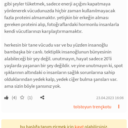
gibi şeyler tüketmek, sadece enerji açığını kapatmaya
yönlenerek vücudunuzda hiçbir zaman kullanılmayacak
fazla proteini almamaktır. yetişkin bir erkeğin alması
gereken proteini alıp, fotoğraflardaki hormonlu insanlarla
kendi vücutlarınızı karşılaştırmamaktır.
herkesin bir tane vücudu var ve bu yüzden insanoğlu
bambaşka bir canlı. tektiplik insanoğlunun bünyesinin
alabileceği bir şey değil. unutmayın, hayat sadece 20'li
yaşlarda yaşanan bir şey değildir. ve yine unutmayın ki, spot
ışıklarının altındaki o insanların sağlık sorunlarına sahip
olduklarından yedek kalp, yedek ciğer bulma şansları var.
ama sizin böyle şansınız yok.
(4)
(1)
23.04.2023 16:06
tolstoyun trençkotu
bu başlığa tanım girmek için
kayıt
olabilirsiniz.