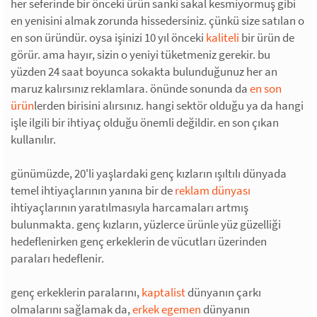
her seferinde bir önceki ürün sanki sakal kesmiyormuş gibi
en yenisini almak zorunda hissedersiniz. çünkü size satılan o
en son üründür. oysa işinizi 10 yıl önceki
kaliteli
bir ürün de
görür. ama hayır, sizin o yeniyi tüketmeniz gerekir. bu
yüzden 24 saat boyunca sokakta bulunduğunuz her an
maruz kalırsınız reklamlara. önünde sonunda da
en son
ürün
lerden birisini alırsınız. hangi sektör olduğu ya da hangi
işle ilgili bir ihtiyaç olduğu önemli değildir. en son çıkan
kullanılır.
günümüzde, 20'li yaşlardaki genç kızların ışıltılı dünyada
temel ihtiyaçlarının yanına bir de
reklam dünyası
ihtiyaçlarının yaratılmasıyla harcamaları artmış
bulunmakta. genç kızların, yüzlerce ürünle yüz güzelliği
hedeflenirken genç erkeklerin de vücutları üzerinden
paraları hedeflenir.
genç erkeklerin paralarını,
kaptalist
dünyanın çarkı
olmalarını sağlamak da,
erkek egemen
dünyanın