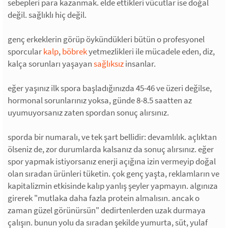
sebepleri para kazanmak. elde ettikleri vücutlar ise doğal
değil. sağlıklı hiç değil.
genç erkeklerin görüp öykündükleri bütün o profesyonel
sporcular
kalp
,
böbrek
yetmezlikleri ile mücadele eden, diz,
kalça sorunları yaşayan
sağlıksız
insanlar.
eğer yaşınız ilk spora başladığınızda 45-46 ve üzeri değilse,
hormonal sorunlarınız yoksa, günde 8-8.5 saatten az
uyumuyorsanız zaten spordan sonuç alırsınız.
sporda bir numaralı, ve tek şart bellidir: devamlılık. açlıktan
ölseniz de, zor durumlarda kalsanız da sonuç alırsınız. eğer
spor yapmak istiyorsanız enerji açığına izin vermeyip doğal
olan sıradan ürünleri tüketin. çok genç yaşta, reklamların ve
kapitalizmin etkisinde kalıp yanlış şeyler yapmayın. algınıza
girerek "mutlaka daha fazla protein almalısın. ancak o
zaman güzel görünürsün" dedirtenlerden uzak durmaya
çalışın. bunun yolu da sıradan şekilde yumurta, süt, yulaf