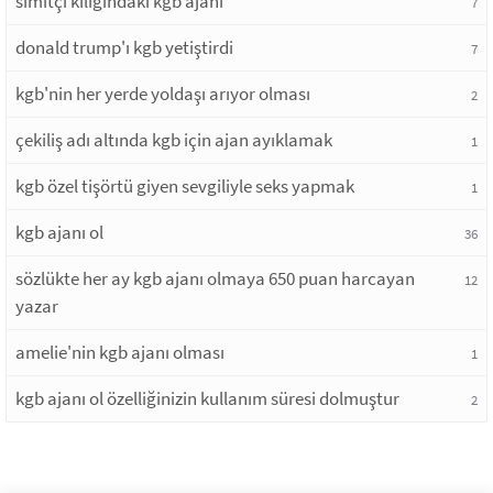
simitçi kılığındaki kgb ajanı
7
donald trump'ı kgb yetiştirdi
7
kgb'nin her yerde yoldaşı arıyor olması
2
çekiliş adı altında kgb için ajan ayıklamak
1
kgb özel tişörtü giyen sevgiliyle seks yapmak
1
kgb ajanı ol
36
sözlükte her ay kgb ajanı olmaya 650 puan harcayan
12
yazar
amelie'nin kgb ajanı olması
1
kgb ajanı ol özelliğinizin kullanım süresi dolmuştur
2