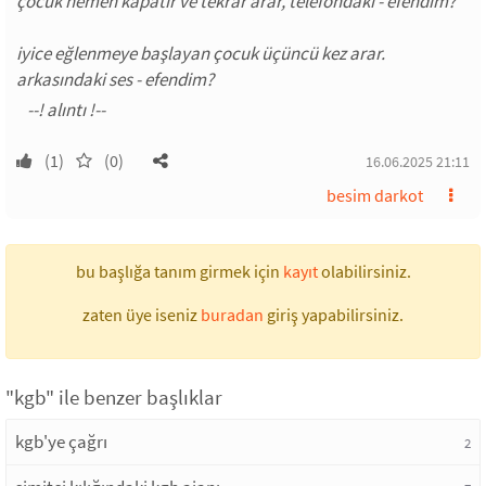
çocuk hemen kapatır ve tekrar arar, telefondaki - efendim?
iyice eğlenmeye başlayan çocuk üçüncü kez arar.
arkasındaki ses - efendim?
(1)
(0)
16.06.2025 21:11
besim darkot
bu başlığa tanım girmek için
kayıt
olabilirsiniz.
zaten üye iseniz
buradan
giriş yapabilirsiniz.
"kgb" ile benzer başlıklar
kgb'ye çağrı
2