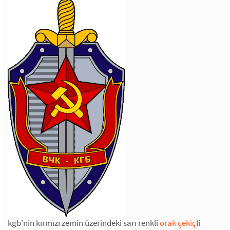
kgb'nin kırmızı zemin üzerindeki sarı renkli
orak çekiç
li