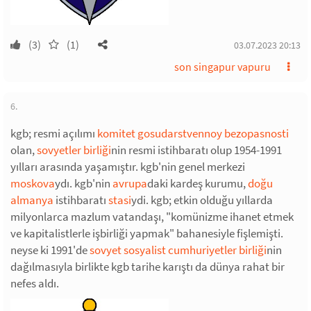
(3)
(1)
03.07.2023 20:13
son singapur vapuru
6.
kgb; resmi açılımı
komitet gosudarstvennoy bezopasnosti
olan,
sovyetler birliği
nin resmi istihbaratı olup 1954-1991
yılları arasında yaşamıştır. kgb'nin genel merkezi
moskova
ydı. kgb'nin
avrupa
daki kardeş kurumu,
doğu
almanya
istihbaratı
stasi
ydi. kgb; etkin olduğu yıllarda
milyonlarca mazlum vatandaşı, "komünizme ihanet etmek
ve kapitalistlerle işbirliği yapmak" bahanesiyle fişlemişti.
neyse ki 1991'de
sovyet sosyalist cumhuriyetler birliği
nin
dağılmasıyla birlikte kgb tarihe karıştı da dünya rahat bir
nefes aldı.