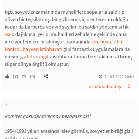
kgb, sovyetler zamanında muhaliflere sopalarla saldırıp
döven bir teşkilatmış. bir gizli servis için enteresan olduğu
kadar da barbarca ve ayıp sayılan bu saldırı yöntemi artık
sscb
dağılınca, yerini muhalifleri zehirleme şeklinde daha
ince yöntemlere bırakmıştır. zamanında
cin
,
büyü
,
zihin
kontrol
,
hayvan istihbaratı
gibi fantastik uygulamalara da
girişmiş,
abd
ve
ingiliz
istihbaratlarına ters taklalar attırmış
süper dünya örgütü olmuştur.
(7)
(0)
11.03.2022 20:01
örnek vatandaş
5.
komitet gosudarstvennoy bezopasnosti
1954/1991 yılları arasında işlev görmüş, sovyetler birliği gizli
istihbarat servisi.