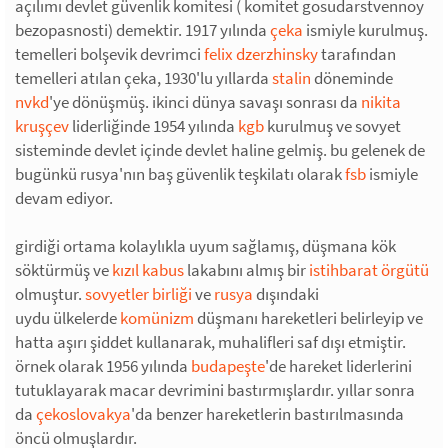
açılımı devlet güvenlik komitesi ( komitet gosudarstvennoy
bezopasnosti) demektir. 1917 yılında
çeka
ismiyle kurulmuş.
temelleri bolşevik devrimci
felix dzerzhinsky
tarafından
temelleri atılan çeka, 1930'lu yıllarda
stalin
döneminde
nvkd
'ye dönüşmüş. ikinci dünya savaşı sonrası da
nikita
kruşçev
liderliğinde 1954 yılında
kgb
kurulmuş ve sovyet
sisteminde devlet içinde devlet haline gelmiş. bu gelenek de
bugünkü rusya'nın baş güvenlik teşkilatı olarak
fsb
ismiyle
devam ediyor.
girdiği ortama kolaylıkla uyum sağlamış, düşmana kök
söktürmüş ve
kızıl kabus
lakabını almış bir
istihbarat örgütü
olmuştur.
sovyetler birliği
ve
rusya
dışındaki
uydu ülkelerde
komünizm
düşmanı hareketleri belirleyip ve
hatta aşırı şiddet kullanarak, muhalifleri saf dışı etmiştir.
örnek olarak 1956 yılında
budapeşte
'de hareket liderlerini
tutuklayarak macar devrimini bastırmışlardır. yıllar sonra
da
çekoslovakya
'da benzer hareketlerin bastırılmasında
öncü olmuşlardır.