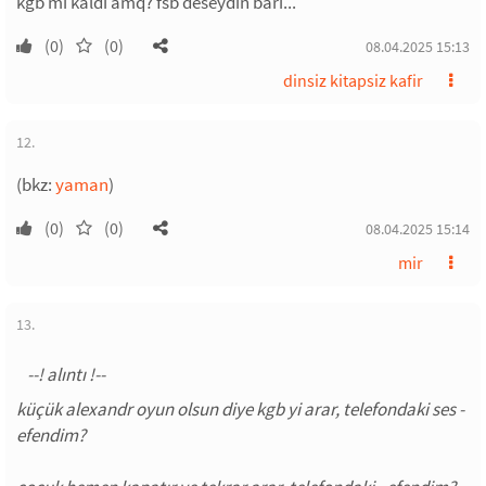
kgb mi kaldi amq? fsb deseydin bari...
(0)
(0)
08.04.2025 15:13
dinsiz kitapsiz kafir
12.
(bkz:
yaman
)
(0)
(0)
08.04.2025 15:14
mir
13.
küçük alexandr oyun olsun diye kgb yi arar, telefondaki ses -
efendim?