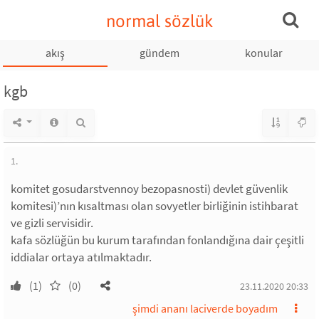
normal sözlük
akış
gündem
konular
kgb
1.
komitet gosudarstvennoy bezopasnosti) devlet güvenlik
komitesi)’nın kısaltması olan sovyetler birliğinin istihbarat
ve gizli servisidir.
kafa sözlüğün bu kurum tarafından fonlandığına dair çeşitli
iddialar ortaya atılmaktadır.
(1)
(0)
23.11.2020 20:33
şimdi ananı laciverde boyadım