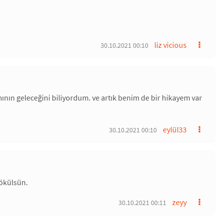
liz vicious
30.10.2021 00:10
ın geleceğini biliyordum. ve artık benim de bir hikayem var
eylül33
30.10.2021 00:10
dökülsün.
zeyy
30.10.2021 00:11