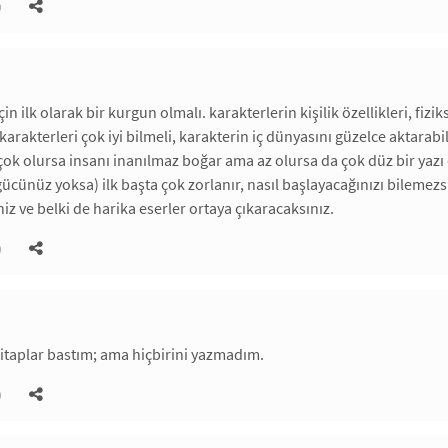
)
in ilk olarak bir kurgun olmalı. karakterlerin kişilik özellikleri, fiziks
arakterleri çok iyi bilmeli, karakterin iç dünyasını güzelce aktarab
ok olursa insanı inanılmaz boğar ama az olursa da çok düz bir yaz
r gücünüz yoksa) ilk başta çok zorlanır, nasıl başlayacağınızı bilem
iz ve belki de harika eserler ortaya çıkaracaksınız.
)
itaplar bastım; ama hiçbirini yazmadım.
)