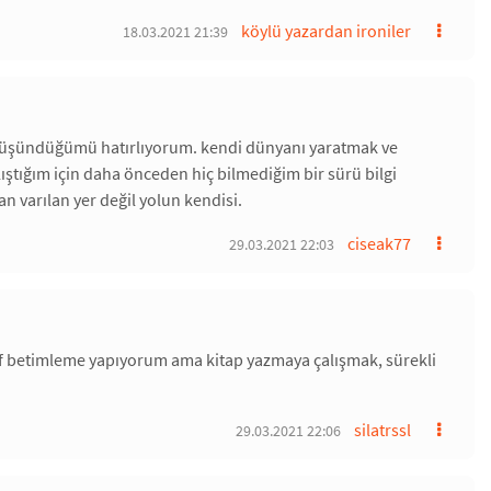
köylü yazardan ironiler
18.03.2021 21:39
rce düşündüğümü hatırlıyorum. kendi dünyanı yaratmak ve
lıştığım için daha önceden hiç bilmediğim bir sürü bilgi
an varılan yer değil yolun kendisi.
ciseak77
29.03.2021 22:03
ıf betimleme yapıyorum ama kitap yazmaya çalışmak, sürekli
silatrssl
29.03.2021 22:06