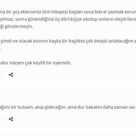
na bir şey eklerseniz tüm hikayeyi baştan sona tekrar yazmak zoru
ayılmaz. sonra güvendiğiniz üç dört kişiye okutup onların eleştiriler
ağı göndermeyin.
z şimdi ne olacak kısmını başka bir başlıkta çok detaylı anlatacağı
.
bır isteyen çok keyifli bir eylemdir.
)
ağımı bir bulsam, akıp gideceğim. ama dur bakalım daha zaman var.
)