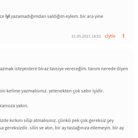
nce
iyi
yazamadığımdan saldığım eylem. bir ara yine
clytie
21.05.2021 14:51
a yazmak isteyenlere biraz tavsiye vereceğim. tanım nerede diyen
bin kelime yazmalısınız. yetenekten çok sabır işidir.
kansıza yakın.
yüzde kırkını silip atmalısınız. çünkü pek çok gereksiz şey
ereksizdir. silin ve atın. bir ay taslağınıza ellemeyin. bir ay