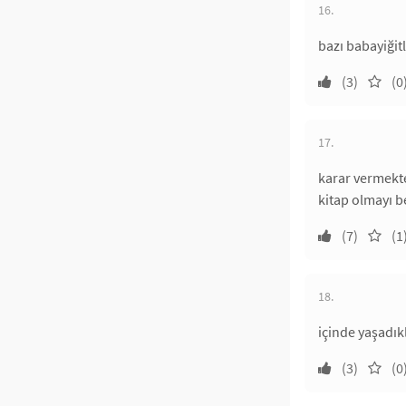
16.
bazı babayiğitl
(3)
(0
17.
karar vermekt
kitap olmayı b
(7)
(1
18.
içinde yaşadık
(3)
(0