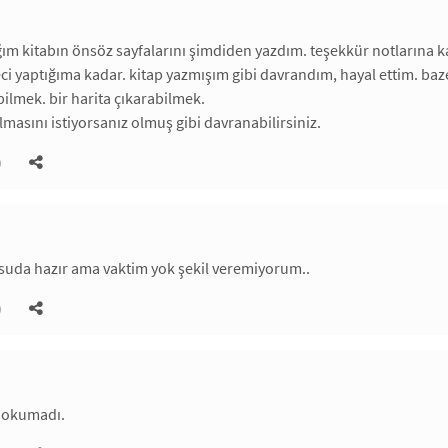
ğım kitabın önsöz sayfalarını şimdiden yazdım. teşekkür notlarına ka
ci yaptığıma kadar. kitap yazmışım gibi davrandım, hayal ettim. baz
lmek. bir harita çıkarabilmek.
lmasını istiyorsanız olmuş gibi davranabilirsiniz.
)
suda hazır ama vaktim yok şekil veremiyorum..
)
 okumadı.