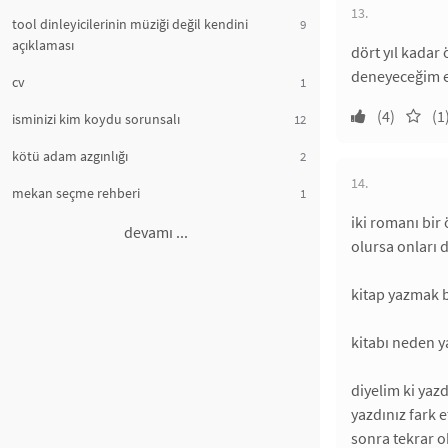
13.
tool dinleyicilerinin müziği değil kendini
9
açıklaması
dört yıl kadar
deneyeceğim 
cv
1
(4)
(1
isminizi kim koydu sorunsalı
12
kötü adam azgınlığı
2
14.
mekan seçme rehberi
1
iki romanı bir
devamı ...
olursa onları 
kitap yazmak bi
kitabı neden y
diyelim ki yazd
yazdınız fark e
sonra tekrar o