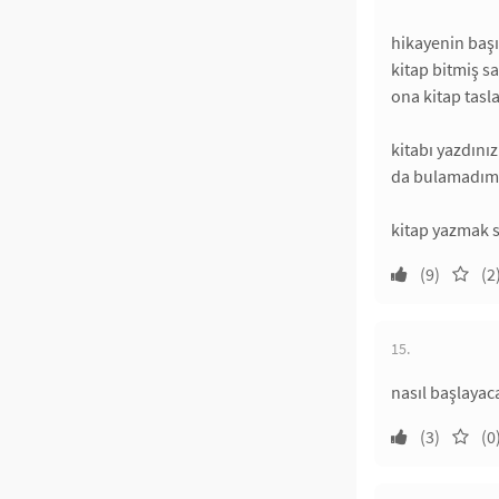
hikayenin başı
kitap bitmiş s
ona kitap tasl
kitabı yazdını
da bulamadım
kitap yazmak sa
(9)
(2
15.
nasıl başlayac
(3)
(0