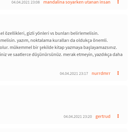
mandalina soyarken utanan insan
04.04.2021 23:08
el özellikleri, gizli yönleri vs bunları belirlemelisin.
ilmelisin. yazım, noktalama kuralları da oldukça önemli.
ı olur. mükemmel bir şekilde kitap yazmaya başlayamazsınız.
ezsiniz ve saatlerce düşünürsünüz. merak etmeyin, yazdıkça daha
nurrdmrr
04.04.2021 23:17
gertrud
04.04.2021 23:20