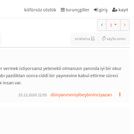
küfürsüz sözlük
turunçgiller
giriş
kayıt
1
sıralama
sayfa sonu
 eser vermek istiyorsanız yetenekli olmanızın yanında iyi bir okur
abı yazdiktan sonra ciddi bir yayınevine kabul ettirme süreci
k insan var.
dünyanıneniyibeşbininciyazarı
25.12.2020 22:05