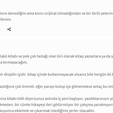
 önce denediğim ama konu orijinal olmadığından ve bir türlü yeteri
efenim.
)
 öykü kitabı ve pek çok taslağı olan biri olarak kitap yazanlara ya d
da kırmayacağım.
r disiplin işidir. kitap içinde kullanmayacak olsanız bile hergün iki 
azdığınız çok önemli. eğer parayı bulup işe gitmemekse amaç bu im
ınız kitabı bitti diyorsunuz aslında iş yeni başlıyor. yazdıklarınızın 
tmeden. bir cümle hikayeyi ileri götürmüyor bir çatışma yaratmıyorsa g
kuyunca eklemek ve çıkarmak istediğiniz yerler olacaktır.