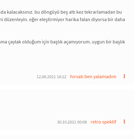
nda kalacaksınız. bu döngüyü beş altı kez tekrarlamadan bu
ini düzenleyin. eğer eleştirmiyor harika falan diyorsa bir daha
m ama çaylak olduğum için başlık açamıyorum. uygun bir başlık
hırvatı ben yalamadım
12.06.2021 16:22
retro spektif
30.10.2021 00:08