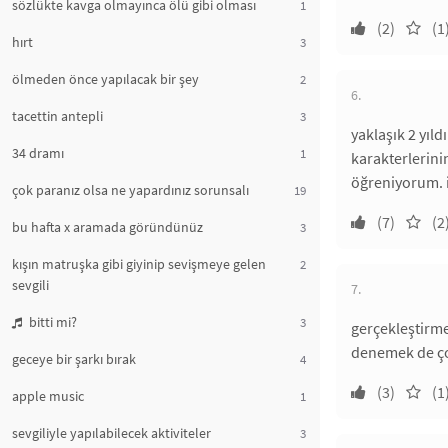
sözlükte kavga olmayınca ölü gibi olması
1
(2)
(1
hırt
3
ölmeden önce yapılacak bir şey
2
6.
tacettin antepli
3
yaklaşık 2 yıl
34 dramı
1
karakterlerini
öğreniyorum. iy
çok paranız olsa ne yapardınız sorunsalı
19
(7)
(2
bu hafta x aramada göründünüz
3
kışın matruşka gibi giyinip sevişmeye gelen
2
sevgili
7.
bitti mi?
3
gerçekleştirme
denemek de ço
geceye bir şarkı bırak
4
(3)
(1
apple music
1
sevgiliyle yapılabilecek aktiviteler
3