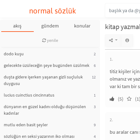
normal sözlük
kitap yazma
akış
gündem
konular
yenile
dodo kuşu
2
1.
gelecekte üzüleceğin şeye bugünden üzülmek
6
titiz kişiler i
duşta gidere işerken yaşanan gizli suçluluk
12
olmanız ve yaz
duygusu
var ki tam bir 
lucius cuinctius cincinnatus
1
(5)
(1
dünyanın en güzel kadını olduğu düşünülen
3
kadınlar
2.
mutlu eden basit şeyler
9
bu aralar canı 
sözlüğün en seksi yazarının iko olması
4