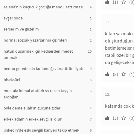
(1)
(0
selena'nın küçücük çocuğa mendil sattırması
4
avşar soda
1
11.
serserim ve güzelim
1
kitap yazmak iç
normal sözlük yazarlarının çizimleri
2
oluşturduğun k
betimlemeler ç
hatun düşürmek için kedilerden medet
10
(tabii özel bi
ummak
da gelişeceksin
bennu gerede'nin kullandığı vibratörün fiyatı
9
(5)
(1
biseksüel
5
mustafa kemal atatürk vs recep tayyip
5
12.
erdoğan
kafamda çok k
öyle deme allah'ın gücüne gider
4
(3)
(0
erkek adamın erkek sevgilisi olur
7
linkedin'de eski sevgili kariyeri takip etmek
6