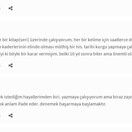
)
dır bir kitap(seri) üzerinde çalışıyorum. her bir kelime için saatle
n kaderlerinin elinde olması müthiş bir his. tarihi kurgu yapmaya ça
i ki böyle bir karar vermişim. belki 10 yıl sonra biter ama önemli ol
)
k istediğim hayallerimden biri. yazmaya çalışıyorum ama biraz zay
k anlam ifade eder. denemek başarmaya başlamaktır.
)