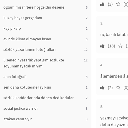
(3)
(0
oğlum misafirlere hoşgeldin desene
6
kuzey beyaz gergedanı
2
3.
kayıp kalp
2
üç basılı kita
evinde klima olmayan insan
6
(18)
(
sözlük yazarlarının fotoğrafları
12
5 senedir yazarlık yaptığım sözlükte
12
4.
soyunamayacak mıyım
âlemlerden âl
anın fotoğrafı
8
sen daha kötülerine layıksın
(2)
(0
1
sözlük koridorlarında dönen dedikodular
2
5.
social justice warrior
3
yazmayı seviyo
atakan camı sıyır
3
daha da yazma