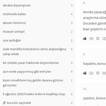
8.
akraba dayanışması
3
ileride yazaca
mühendis kafası
4
araştırma süre
abuzer kömürcü
3
önceden görebi
bazı şeylerin o
hüseyin antepli
2
(4)
(2
oya aydoğan
2
ıslak mendille koltuklarını silme alışkanlığına
5
sahip erkek
9.
bir üstteki yazar hakkında düşünülenler
9
hayalim, konu
aynı evde yaşıyormuş gibi entryler
9
(2)
(0
kızım misafirlere hoş geldin desene götünü
1
görsünler
10.
6 ağustos 2026 hradec kralove beşiktaş maçı
5
yazdım, kimse
koca bir saçmalık
2