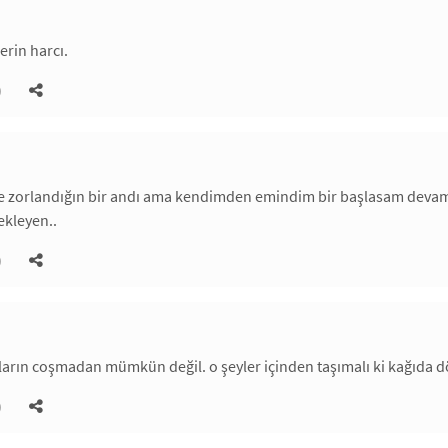
erin harcı.
)
e zorlandığın bir andı ama kendimden emindim bir başlasam devamın
ekleyen..
)
ların coşmadan mümkün değil. o şeyler içinden taşımalı ki kağıda 
)