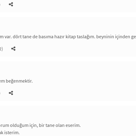
)
bım var. dört tane de basıma hazır kitap taslağım. beyninin içinden 
2)
em beğenmektir.
)
rum olduğum için, bir tane olan eserim.
k isterim.