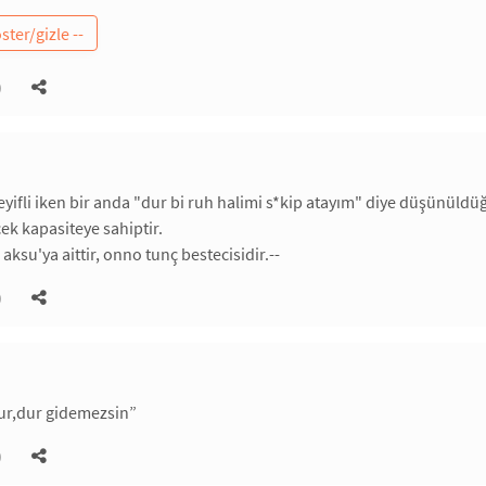
)
eyifli iken bir anda "dur bi ruh halimi s*kip atayım" diye düşünüld
ek kapasiteye sahiptir.
 aksu'ya aittir, onno tunç bestecisidir.--
)
ur,dur gidemezsin”
)