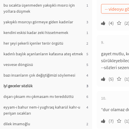
bu sıcakta üşenmeden yakışıklı mısırcı için
1
yollara düşmek
yakışıklı mısırcıyı görmeye giden kadınlar
3
(4)
(2
kendini eskisi kadar zeki hissetmemek
1
9.
her şeyi şekerli içenler terör örgütü
2
gayet mutlu, k
kadınlı başlık açanlanların kafasına ateş etmek
5
sürükleyebilec
vesvese döngüsü
5
--sözleri sezen
bazı insanların çok değiştiğimizi söylemesi
4
(5)
(1
iyi geceler sözlük
3
dışarı çıksam mı çıkmasam mı tereddüttü
6
10.
eyyam-ı bahur nem-i yughraq kaharül kahr-u
4
“dur olamaz d
perişan sıcakları
(7)
(1
dilek imamoğlu
2