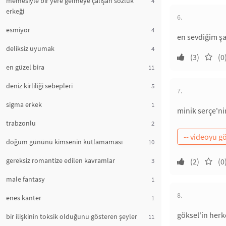
memesiyle bir yere gelmeye çalışan sözlük
4
erkeği
6.
esmiyor
4
en sevdiğim şa
deliksiz uyumak
4
(3)
(0
en güzel bira
11
deniz kirliliği sebepleri
5
7.
sigma erkek
1
minik serçe'ni
trabzonlu
2
doğum gününü kimsenin kutlamaması
10
gereksiz romantize edilen kavramlar
3
(2)
(0
male fantasy
1
8.
enes kanter
1
göksel'in herk
bir ilişkinin toksik olduğunu gösteren şeyler
11