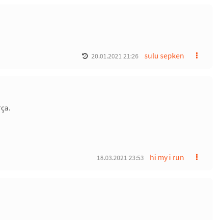
sulu sepken
20.01.2021 21:26
ça.
hi my i run
18.03.2021 23:53