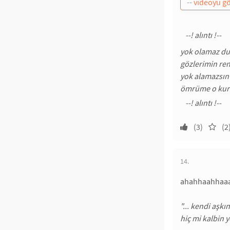
yok olamaz du
gözlerimin ren
yok alamazsın 
ömrüme o kurş
(3)
(2
14.
ahahhaahhaaa
"... kendi aşkı
hiç mi kalbin 