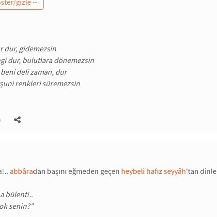
r dur, gidemezsin
gi dur, bulutlara dönemezsin
beni deli zaman, dur
uni renkleri süremezsin
)
!..
abbâra
dan başını eğmeden geçen
heybeli hafız seyyâh
'tan dinl
na bülent!..
yok senin?"