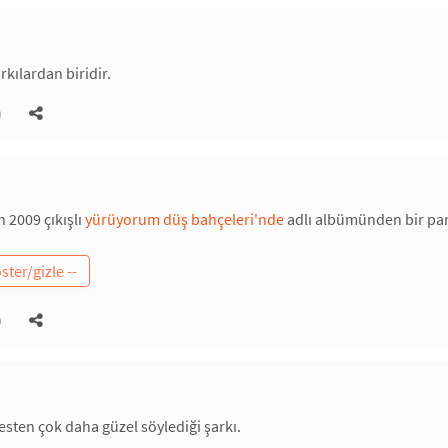
rkılardan biridir.
)
n 2009 çıkışlı
yürüyorum düş bahçeleri'nde
adlı albümünden bir par
)
esten çok daha güzel söylediği şarkı.