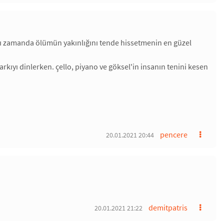
aynı zamanda ölümün yakınlığını tende hissetmenin en güzel
ıyı dinlerken. çello, piyano ve göksel'in insanın tenini kesen
pencere
20.01.2021 20:44
demitpatris
20.01.2021 21:22