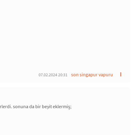
son singapur vapuru
07.02.2024 20:31
erlerdi. sonuna da bir beyit eklermiş;