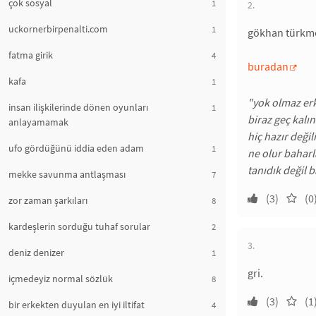
çok sosyal
1
2.
uckornerbirpenalti.com
1
gökhan türkmen
fatma girik
4
buradan
kafa
1
"yok olmaz er
insan ilişkilerinde dönen oyunları
1
biraz geç kalın
anlayamamak
hiç hazır deği
ufo gördüğünü iddia eden adam
1
ne olur baharl
tanıdık değil 
mekke savunma antlaşması
7
(3)
(0
zor zaman şarkıları
8
kardeşlerin sorduğu tuhaf sorular
2
3.
deniz denizer
1
gri.
içmedeyiz normal sözlük
8
(3)
(1
bir erkekten duyulan en iyi iltifat
4