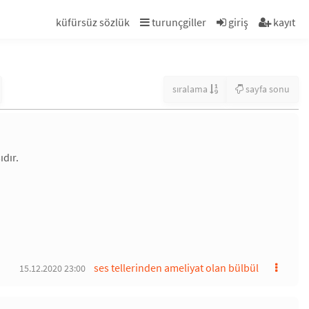
küfürsüz sözlük
turunçgiller
giriş
kayıt
sıralama
sayfa sonu
ıdır.
ses tellerinden ameliyat olan bülbül
15.12.2020 23:00