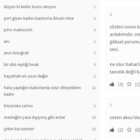
düşün ki kedin bunu okuyor
1
4.
şort giyen kadını bastonla döven nine
2
sözleri onno t
john malkovich
3
anlatımıdır. on
anı
göksel yorumu 
1
sesi.
anın fotoğrafı
7
ne olur baharl
bir dizi repliği bırak
3
tanıdık değil b
hayattaki en yüce değer
2
(3)
(1
hata yaptığını kabullenip özür dileyebilen
12
kadın
5.
biscolata carlos
2
sezen aksu'dan
mesleğini yasa dışıymış gibi anlat
16
çirkin kız isimleri
10
(2)
(0