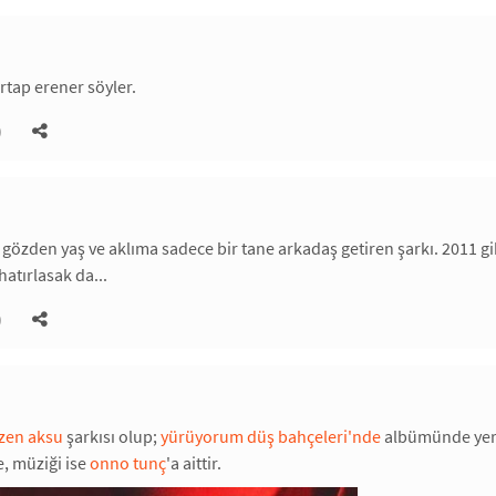
ertap erener söyler.
)
ce gözden yaş ve aklıma sadece bir tane arkadaş getiren şarkı. 2011 gi
hatırlasak da...
)
zen aksu
şarkısı olup;
yürüyorum düş bahçeleri'nde
albümünde yer 
, müziği ise
onno tunç
'a aittir.