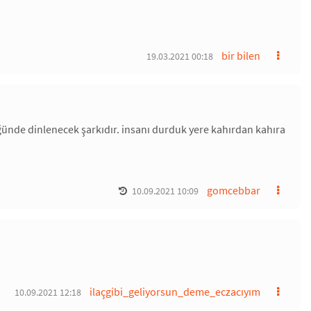
bir bilen
19.03.2021 00:18
üğünde dinlenecek şarkıdır. insanı durduk yere kahırdan kahıra
gomcebbar
10.09.2021 10:09
ilaçgibi_geliyorsun_deme_eczacıyım
10.09.2021 12:18