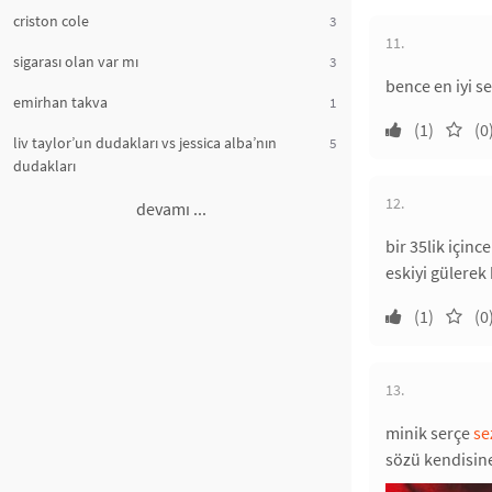
criston cole
3
11.
sigarası olan var mı
3
bence en iyi s
emirhan takva
1
(1)
(0
liv taylor’un dudakları vs jessica alba’nın
5
dudakları
12.
devamı ...
bir 35lik için
eskiyi gülerek 
(1)
(0
13.
minik serçe
se
sözü kendisine