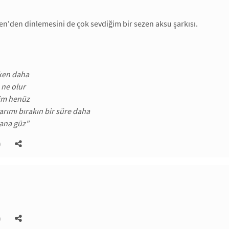
'den dinlemesini de çok sevdiğim bir sezen aksu şarkısı.
ken daha
 ne olur
lim henüz
arımı bırakın bir süre daha
bana güz"
)
)