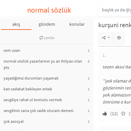
normal sözlük
kurşuni renk
akış
gündem
konular
yenile
cem uzan
1
1.
normal sözlük yazarlarının şu an ihtiyacı olan
6
sezen aksu'dan
şey
yaşadığımız durumları yaşamak
1
''yok olamaz d
gözlerimin ren
katı sadakat bekleyen erkek
1
yok alamazsın 
sevgiliye rahat ol komutu vermek
1
ömrüme o kurş
sevgilinin sana çok sadık olucam demesi
1
(12)
(
çok asosyal
1