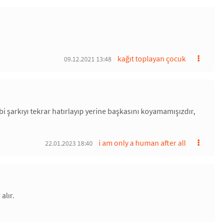
kağıt toplayan çocuk
09.12.2021 13:48
bi şarkıyı tekrar hatırlayıp yerine başkasını koyamamışızdır,
i am only a human after all
22.01.2023 18:40
alır.