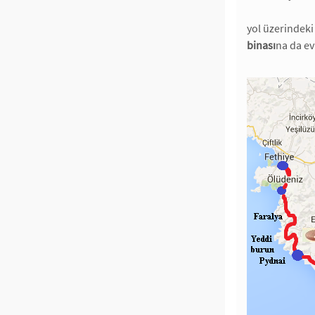
yol üzerindeki
binası
na da ev