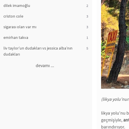
dilek imamoğlu
2
criston cole
3
sigarası olan var mı
3
emirhan takva
1
liv taylor’un dudakları vs jessica alba’nın
5
dudakları
devamı ...
(likya yolu’nu
likya yolu'nu 
geçmişiyle,
ant
barındırıyor.