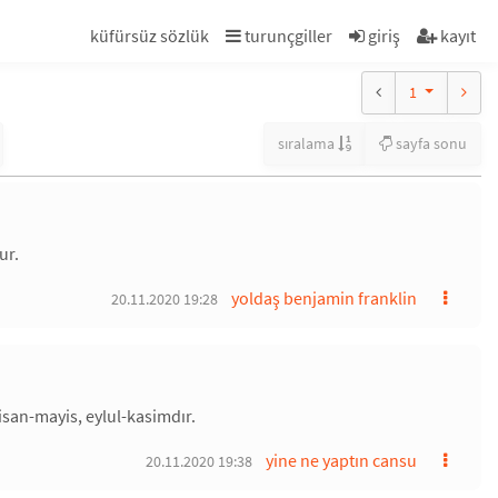
küfürsüz sözlük
turunçgiller
giriş
kayıt
1
sıralama
sayfa sonu
ur.
yoldaş benjamin franklin
20.11.2020 19:28
isan-mayis, eylul-kasimdır.
yine ne yaptın cansu
20.11.2020 19:38