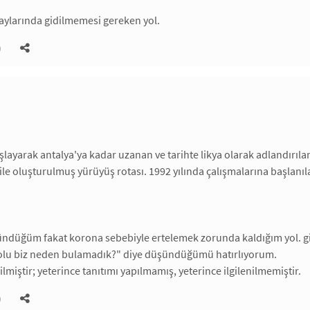
 aylarında gidilmemesi gereken yol.
)
şlayarak antalya'ya kadar uzanan ve tarihte likya olarak adlandırıla
ile oluşturulmuş yürüyüş rotası. 1992 yılında çalışmalarına başlanıl
ndüğüm fakat korona sebebiyle ertelemek zorunda kaldığım yol. gi
olu biz neden bulamadık?" diye düşündüğümü hatırlıyorum.
ilmiştir; yeterince tanıtımı yapılmamış, yeterince ilgilenilmemiştir.
)