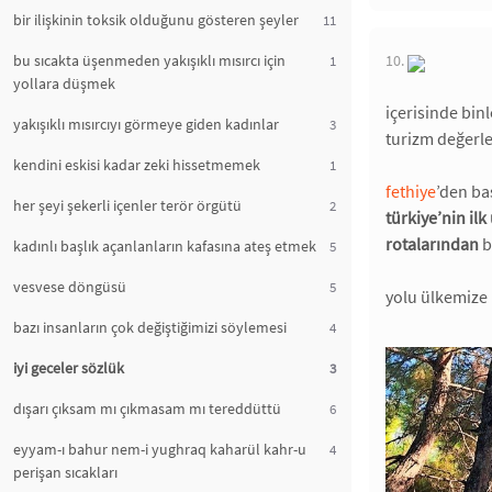
bir ilişkinin toksik olduğunu gösteren şeyler
11
bu sıcakta üşenmeden yakışıklı mısırcı için
10.
1
yollara düşmek
içerisinde bin
yakışıklı mısırcıyı görmeye giden kadınlar
3
turizm değerl
kendini eskisi kadar zeki hissetmemek
1
fethiye
’den ba
her şeyi şekerli içenler terör örgütü
2
türkiye’nin il
rotalarından
b
kadınlı başlık açanlanların kafasına ateş etmek
5
vesvese döngüsü
5
yolu ülkemize 
bazı insanların çok değiştiğimizi söylemesi
4
iyi geceler sözlük
3
dışarı çıksam mı çıkmasam mı tereddüttü
6
eyyam-ı bahur nem-i yughraq kaharül kahr-u
4
perişan sıcakları