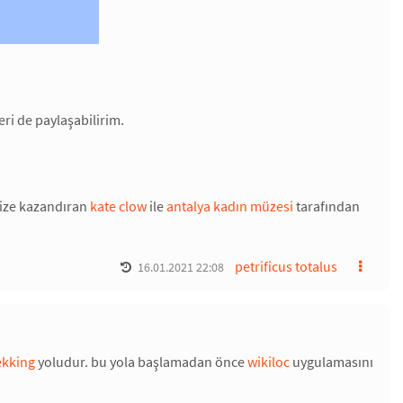
ri de paylaşabilirim.
ize kazandıran
kate clow
ile
antalya kadın müzesi
tarafından
petrificus totalus
16.01.2021 22:08
ekking
yoludur. bu yola başlamadan önce
wikiloc
uygulamasını