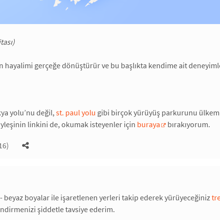
tası)
 hayalimi gerçeğe dönüştürür ve bu başlıkta kendime ait deneyimle
kya yolu’nu değil,
st. paul yolu
gibi birçok yürüyüş parkurunu ülkem
öyleşinin linkini de, okumak isteyenler için
buraya
bırakıyorum.
16)
 - beyaz boyalar ile işaretlenen yerleri takip ederek yürüyeceğiniz
tr
ndirmenizi şiddetle tavsiye ederim.