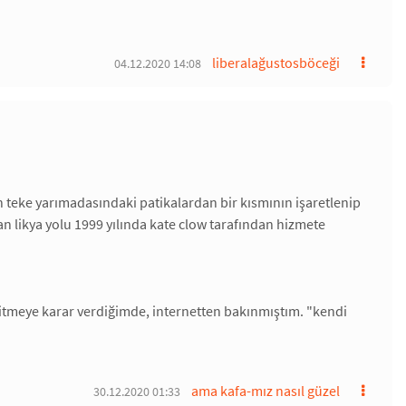
liberalağustosböceği
04.12.2020 14:08
n teke yarımadasındaki patikalardan bir kısmının işaretlenip
an likya yolu 1999 yılında kate clow tarafından hizmete
tmeye karar verdiğimde, internetten bakınmıştım. "kendi
ama kafa-mız nasıl güzel
30.12.2020 01:33