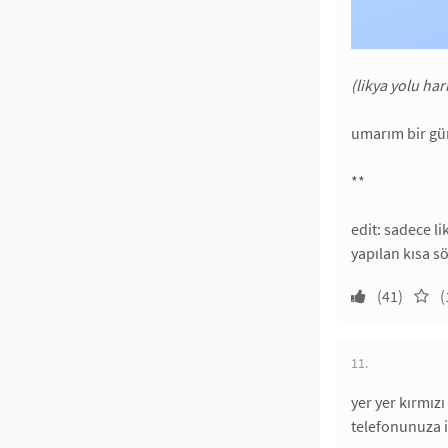
(likya yolu hari
umarım bir gün
**
edit: sadece li
yapılan kısa s
(41)
(
11.
yer yer kırmızı
telefonunuza i