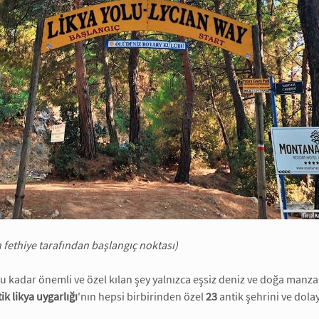
n fethiye tarafından başlangıç noktası)
bu kadar önemli ve özel kılan şey yalnızca eşsiz deniz ve doğa manzar
ik likya uygarlığı
'nın hepsi birbirinden özel
23
antik şehrini ve dolay