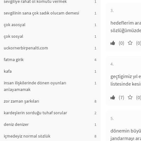
sevgiliye rahat ol komutu vermek
1
3.
sevgilinin sana çok sadık olucam demesi
1
hedeflerim ar
çok asosyal
1
sözlüğümüzde g
çok sosyal
1
(0)
(0
uckornerbirpenalti.com
1
fatma girik
4
4.
kafa
1
geçtigimiz yıl
insan ilişkilerinde dönen oyunları
1
listesinde kesin
anlayamamak
(7)
(0
zor zaman şarkıları
8
kardeşlerin sorduğu tuhaf sorular
2
5.
deniz denizer
1
dönemin büyük 
içmedeyiz normal sözlük
8
jandarmayı ar