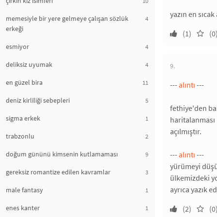
çirkin kız isimleri
10
yazın en sıcak
memesiyle bir yere gelmeye çalışan sözlük
4
erkeği
(1)
(0
esmiyor
4
deliksiz uyumak
4
9.
en güzel bira
11
---
alıntı
---
deniz kirliliği sebepleri
5
fethiye'den ba
sigma erkek
1
haritalanması 
açılmıştır.
trabzonlu
2
doğum gününü kimsenin kutlamaması
---
alıntı
---
9
yürümeyi düşü
gereksiz romantize edilen kavramlar
3
ülkemizdeki y
ayrıca yazık ed
male fantasy
1
enes kanter
1
(2)
(0