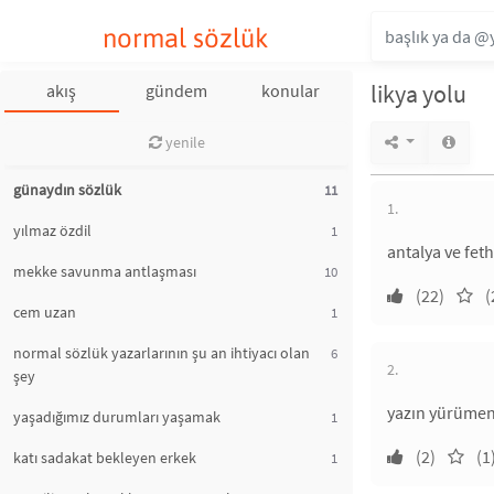
normal sözlük
likya yolu
akış
gündem
konular
yenile
günaydın sözlük
11
1.
yılmaz özdil
1
antalya ve fet
mekke savunma antlaşması
10
(22)
(
cem uzan
1
normal sözlük yazarlarının şu an ihtiyacı olan
6
2.
şey
yazın yürümeni
yaşadığımız durumları yaşamak
1
(2)
(1
katı sadakat bekleyen erkek
1