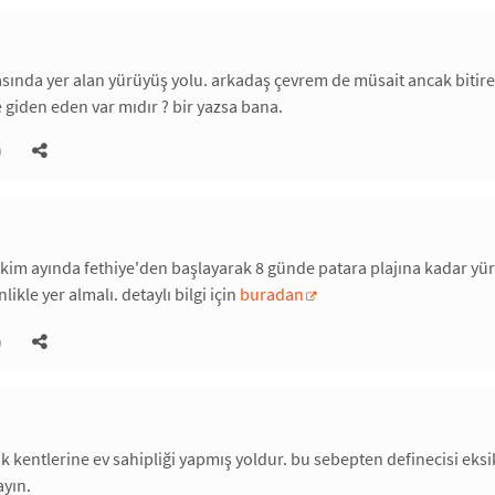
asında yer alan yürüyüş yolu. arkadaş çevrem de müsait ancak biti
iden eden var mıdır ? bir yazsa bana.
)
 ekim ayında fethiye'den başlayarak 8 günde patara plajına kadar yü
likle yer almalı. detaylı bilgi için
buradan
)
kentlerine ev sahipliği yapmış yoldur. bu sebepten definecisi eksi
ayın.