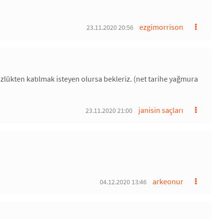
ezgimorrison
23.11.2020 20:56
özlükten katılmak isteyen olursa bekleriz. (net tarihe yağmura
janisin saçları
23.11.2020 21:00
arkeonur
04.12.2020 13:46