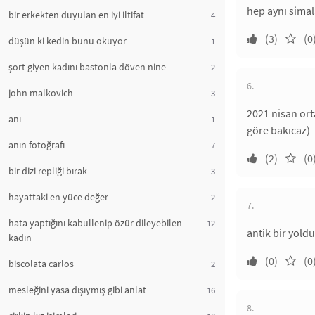
hep aynı simala
bir erkekten duyulan en iyi iltifat
4
(3)
(0
düşün ki kedin bunu okuyor
1
şort giyen kadını bastonla döven nine
2
6.
john malkovich
3
2021 nisan ort
anı
1
göre bakıcaz)
anın fotoğrafı
7
(2)
(0
bir dizi repliği bırak
3
hayattaki en yüce değer
2
7.
hata yaptığını kabullenip özür dileyebilen
12
antik bir yoldu
kadın
(0)
(0
biscolata carlos
2
mesleğini yasa dışıymış gibi anlat
16
8.