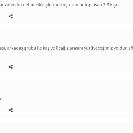
r zaten bu definecilik işlerine koşturanlar toplasan 3-5 kişi.
)
ası, arkadaş grubu ile kaş ve üçağız arasını yürüyeceğimiz yoldur. s
)
r.
)