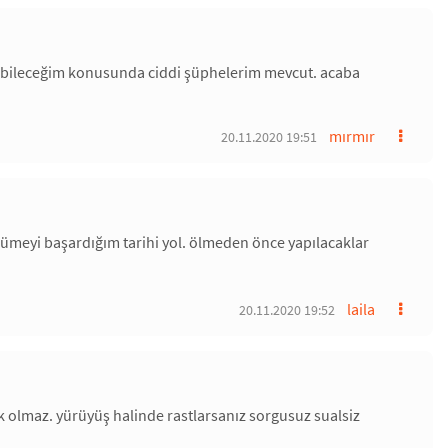
rebileceğim konusunda ciddi şüphelerim mevcut. acaba
mırmır
20.11.2020 19:51
rümeyi başardığım tarihi yol. ölmeden önce yapılacaklar
laila
20.11.2020 19:52
k olmaz. yürüyüş halinde rastlarsanız sorgusuz sualsiz