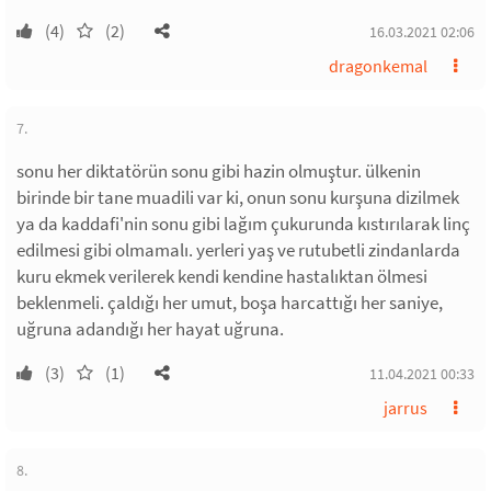
(4)
(2)
16.03.2021 02:06
dragonkemal
7.
sonu her diktatörün sonu gibi hazin olmuştur. ülkenin
birinde bir tane muadili var ki, onun sonu kurşuna dizilmek
ya da kaddafi'nin sonu gibi lağım çukurunda kıstırılarak linç
edilmesi gibi olmamalı. yerleri yaş ve rutubetli zindanlarda
kuru ekmek verilerek kendi kendine hastalıktan ölmesi
beklenmeli. çaldığı her umut, boşa harcattığı her saniye,
uğruna adandığı her hayat uğruna.
(3)
(1)
11.04.2021 00:33
jarrus
8.