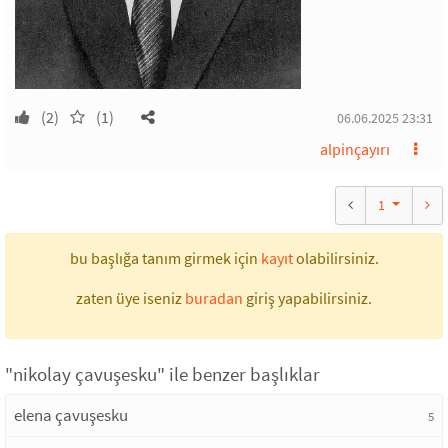
(2)
(1)
06.06.2025 23:31
alpinçayırı
1
bu başlığa tanım girmek için
kayıt
olabilirsiniz.
zaten üye iseniz
buradan
giriş yapabilirsiniz.
"nikolay çavuşesku" ile benzer başlıklar
elena çavuşesku
5