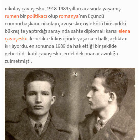
nikolay çavuşesku, 1918-1989 yılları arasında yaşamış
rumen
bir
politikacı
olup
romanya
'nın üçüncü
cumhurbaşkanı. nikolay çavuşesku; öyle kötü birisiydi ki
bükreş'te yaptırdığı sarayında sahte diplomalı karısı
elena
çavuşesku
ile birlikte lüküs içinde yaşarken halk, açlıktan
kırılıyordu. en sonunda 1989'da hak ettiği bir şekilde
gebertildi. katil çavuşesku, erdel'deki macar azınlığa
zulmetmişti.