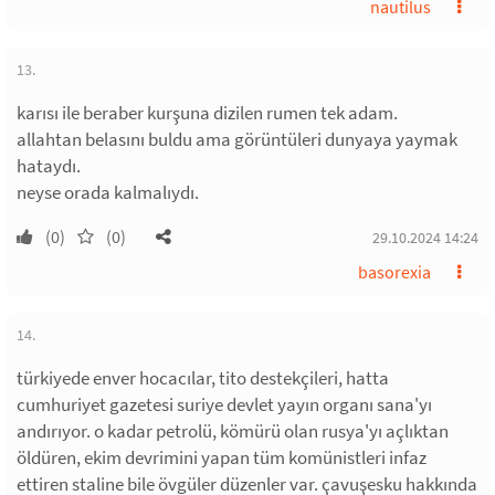
nautilus
13.
karısı ile beraber kurşuna dizilen rumen tek adam.
allahtan belasını buldu ama görüntüleri dunyaya yaymak
hataydı.
neyse orada kalmalıydı.
(0)
(0)
29.10.2024 14:24
basorexia
14.
türkiyede enver hocacılar, tito destekçileri, hatta
cumhuriyet gazetesi suriye devlet yayın organı sana'yı
andırıyor. o kadar petrolü, kömürü olan rusya'yı açlıktan
öldüren, ekim devrimini yapan tüm komünistleri infaz
ettiren staline bile övgüler düzenler var. çavuşesku hakkında