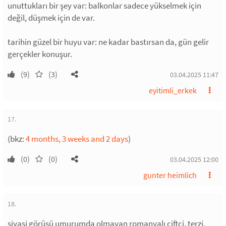
unuttukları bir şey var: balkonlar sadece yükselmek için
değil, düşmek için de var.
tarihin güzel bir huyu var: ne kadar bastırsan da, gün gelir
gerçekler konuşur.
(9)
(3)
03.04.2025 11:47
eyitimli_erkek
17.
(bkz:
4 months, 3 weeks and 2 days
)
(0)
(0)
03.04.2025 12:00
gunter heimlich
18.
siyasi görüşü umurumda olmayan romanyalı çiftçi, terzi,