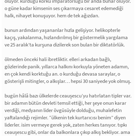
oluyor. kurduğu korku imparatorluğu bir anda buhar oluyor.
o güne kadar kimsenin ses çıkarmaya cesaret edemediği
halk, nihayet konuşuyor. hem de tek ağızdan.
bunun ardından yaşananlar hızla gelişiyor. helikopterle
kaçış, yakalanma, hızlandırılmış bir göstermelik yargılama
ve 25 aralık’ta kurşuna dizilerek son bulan bir diktatörlük.
ölmeden önceki hali ibretliktir. elleri arkadan bağlı,
gözlerinde panik. yıllarca halkını korkuyla yöneten adamın,
en çok kendi korktuğu an. o kurduğu devasa saraylar, o
gösterişli mitingler, o alkışlar… hepsi 30 saniyede yok olmuş.
bugün hâlâ bazı ülkelerde ceaușescu’yu hatırlatan tipler var.
bir adamın bütün devleti temsil ettiği, her şeye onun karar
verdiği, medyanın lider övgüsüyle dolduğu, muhalefetin
yaftalandığı rejimler. “ülkenin tek kurtarıcısı benim” diyen
liderler. isim vermeye gerek yok, zaten herkes tanıyor. tıpkı
ceaușescu gibi, onlar da balkonlara çıkıp alkış bekliyor. ama