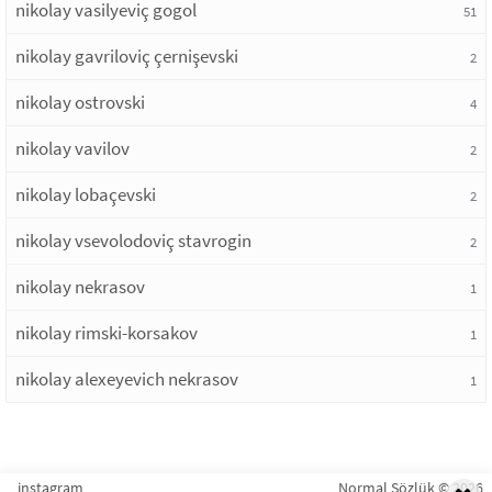
nikolay vasilyeviç gogol
51
nikolay gavriloviç çernişevski
2
nikolay ostrovski
4
nikolay vavilov
2
nikolay lobaçevski
2
nikolay vsevolodoviç stavrogin
2
nikolay nekrasov
1
nikolay rimski-korsakov
1
nikolay alexeyevich nekrasov
1
instagram
Normal Sözlük © 2026