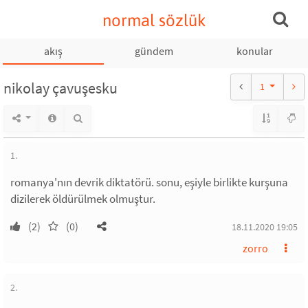
normal sözlük
akış
gündem
konular
nikolay çavuşesku
1
1.
romanya'nın devrik diktatörü. sonu, eşiyle birlikte kurşuna
dizilerek öldürülmek olmuştur.
(2)
(0)
18.11.2020 19:05
zorro
2.