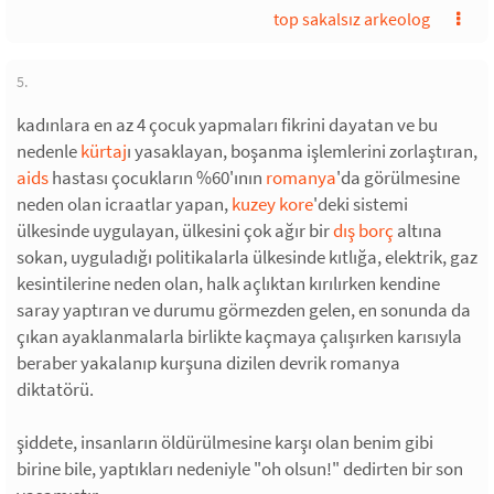
top sakalsız arkeolog
5.
kadınlara en az 4 çocuk yapmaları fikrini dayatan ve bu
nedenle
kürtaj
ı yasaklayan, boşanma işlemlerini zorlaştıran,
aids
hastası çocukların %60'ının
romanya
'da görülmesine
neden olan icraatlar yapan,
kuzey kore
'deki sistemi
ülkesinde uygulayan, ülkesini çok ağır bir
dış borç
altına
sokan, uyguladığı politikalarla ülkesinde kıtlığa, elektrik, gaz
kesintilerine neden olan, halk açlıktan kırılırken kendine
saray yaptıran ve durumu görmezden gelen, en sonunda da
çıkan ayaklanmalarla birlikte kaçmaya çalışırken karısıyla
beraber yakalanıp kurşuna dizilen devrik romanya
diktatörü.
şiddete, insanların öldürülmesine karşı olan benim gibi
birine bile, yaptıkları nedeniyle "oh olsun!" dedirten bir son