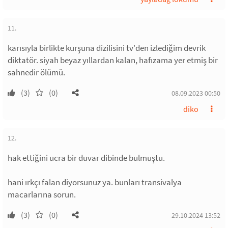
11.
karısıyla birlikte kurşuna dizilisini tv'den izlediğim devrik
diktatör. siyah beyaz yıllardan kalan, hafızama yer etmiş bir
sahnedir ölümü.
(3)
(0)
08.09.2023 00:50
diko
12.
hak ettiğini ucra bir duvar dibinde bulmuştu.
hani ırkçı falan diyorsunuz ya. bunları transivalya
macarlarına sorun.
(3)
(0)
29.10.2024 13:52