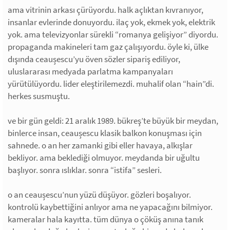
ama vitrinin arkası çürüyordu. halk açlıktan kıvranıyor,
insanlar evlerinde donuyordu. ilaç yok, ekmek yok, elektrik
yok. ama televizyonlar sürekli “romanya gelişiyor” diyordu.
propaganda makineleri tam gaz çalışıyordu. öyle ki, ülke
dışında ceaușescu’yu öven sözler sipariş ediliyor,
uluslararası medyada parlatma kampanyaları
yürütülüyordu. lider eleştirilemezdi. muhalif olan “hain”di.
herkes susmuştu.
ve bir gün geldi: 21 aralık 1989. bükreş’te büyük bir meydan,
binlerce insan, ceaușescu klasik balkon konuşması için
sahnede. o an her zamanki gibi eller havaya, alkışlar
bekliyor. ama beklediği olmuyor. meydanda bir uğultu
başlıyor. sonra ıslıklar. sonra “istifa” sesleri.
o an ceaușescu’nun yüzü düşüyor. gözleri boşalıyor.
kontrolü kaybettiğini anlıyor ama ne yapacağını bilmiyor.
kameralar hala kayıtta. tüm dünya o çöküş anına tanık