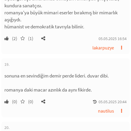
kundura sanatçısı.
romanya'ya büyük mimari eserler bırakmış bir mimarlık
aşığıydı.
hümanist ve demokratik tavrıyla bilinir.
(2)
(1)
05.05.2025 16:54
lakarpuzye
19.
sonuna en sevindiğim demir perde lideri. duvar dibi.
romanya daki macar azınlık da aynı fikirde.
(0)
(0)
05.05.2025 20:44
nautilus
20.