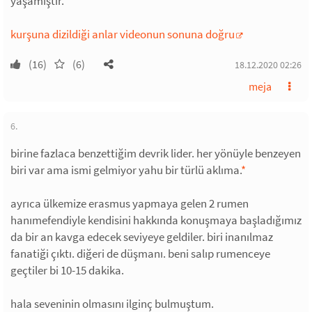
yaşamıştır.
kurşuna dizildiği anlar videonun sonuna doğru
(16)
(6)
18.12.2020 02:26
meja
6.
birine fazlaca benzettiğim devrik lider. her yönüyle benzeyen
biri var ama ismi gelmiyor yahu bir türlü aklıma.
*
ayrıca ülkemize erasmus yapmaya gelen 2 rumen
hanımefendiyle kendisini hakkında konuşmaya başladığımız
da bir an kavga edecek seviyeye geldiler. biri inanılmaz
fanatiği çıktı. diğeri de düşmanı. beni salıp rumenceye
geçtiler bi 10-15 dakika.
hala seveninin olmasını ilginç bulmuştum.