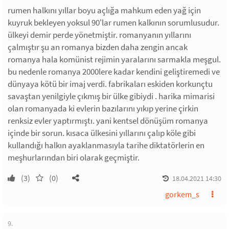
rumen halkını yıllar boyu açlığa mahkum eden yağ için
kuyruk bekleyen yoksul 90'lar rumen kalkının sorumlusudur.
ülkeyi demir perde yönetmiştir. romanyanın yıllarını
çalmıştır şu an romanya bizden daha zengin ancak
romanya hala komünist rejimin yaralarını sarmakla meşgul.
bu nedenle romanya 2000lere kadar kendini geliştiremedi ve
dünyaya kötü bir imaj verdi. fabrikaları eskiden korkunçtu
savaştan yenilgiyle çıkmış bir ülke gibiydi . harika mimarisi
olan romanyada ki evlerin bazılarını yıkıp yerine çirkin
renksiz evler yaptırmıştı. yani kentsel dönüşüm romanya
içinde bir sorun. kısaca ülkesini yıllarını çalıp köle gibi
kullandığı halkın ayaklanmasıyla tarihe diktatörlerin en
meşhurlarından biri olarak geçmiştir.
(3)
(0)
18.04.2021 14:30
gorkem_s
9.