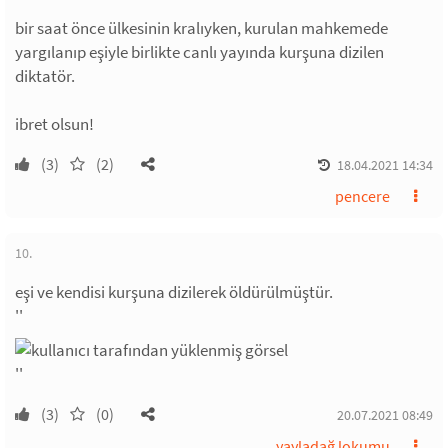
bir saat önce ülkesinin kralıyken, kurulan mahkemede
yargılanıp eşiyle birlikte canlı yayında kurşuna dizilen
diktatör.
ibret olsun!
(3)
(2)
18.04.2021 14:34
pencere
10.
eşi ve kendisi kurşuna dizilerek öldürülmüştür.
''
''
(3)
(0)
20.07.2021 08:49
yayladağ lokumu