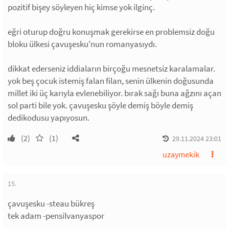
pozitif bişey söyleyen hiç kimse yok ilginç.
eğri oturup doğru konuşmak gerekirse en problemsiz doğu
bloku ülkesi çavuşesku'nun romanyasıydı.
dikkat ederseniz iddiaların birçoğu mesnetsiz karalamalar.
yok beş çocuk istemiş falan filan, senin ülkenin doğusunda
millet iki üç karıyla evlenebiliyor. bırak sağı buna ağzını açan
sol parti bile yok. çavuşesku şöyle demiş böyle demiş
dedikodusu yapıyosun.
(2)
(1)
29.11.2024 23:01
uzaymekik
15.
çavuşesku -steau bükreş
tek adam -pensilvanyaspor