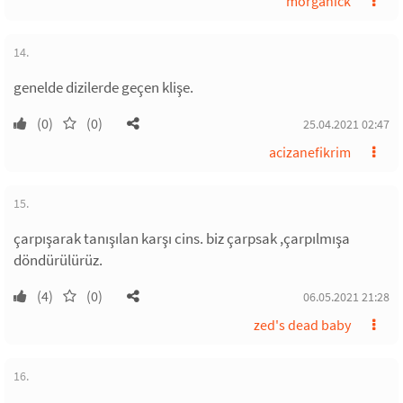
morganick
14.
genelde dizilerde geçen klişe.
(0)
(0)
25.04.2021 02:47
acizanefikrim
15.
çarpışarak tanışılan karşı cins. biz çarpsak ,çarpılmışa
döndürülürüz.
(4)
(0)
06.05.2021 21:28
zed's dead baby
16.