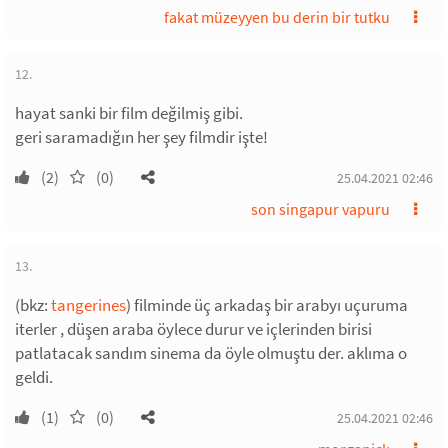
fakat müzeyyen bu derin bir tutku
12.
hayat sanki bir film değilmiş gibi.
geri saramadığın her şey filmdir işte!
(2)
(0)
25.04.2021 02:46
son singapur vapuru
13.
(bkz:
tangerines
) filminde üç arkadaş bir arabyı uçuruma
iterler , düşen araba öylece durur ve içlerinden birisi
patlatacak sandım sinema da öyle olmuştu der. aklıma o
geldi.
(1)
(0)
25.04.2021 02:46