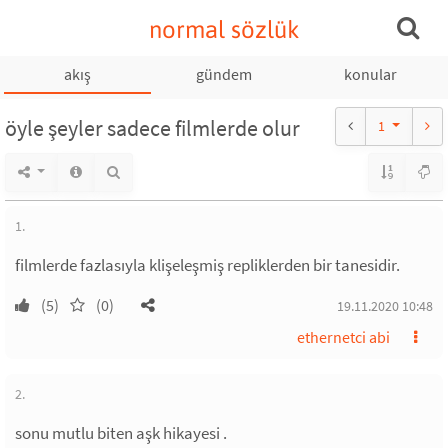
normal sözlük
akış
gündem
konular
öyle şeyler sadece filmlerde olur
1
1.
filmlerde fazlasıyla klişeleşmiş repliklerden bir tanesidir.
(5)
(0)
19.11.2020 10:48
ethernetci abi
2.
sonu mutlu biten aşk hikayesi .