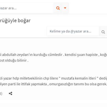
ürüğüyle boğar
li abdullah zeydan'ın kurduğu cümledir . kendisi şuan hapiste , koğu
ost olduğu bilinir .
li yazar hdp milletvekilinin chp lilere " mustafa kemalin itleri " d
diyen parti ile ittifak yapmakta , omurgasızlığın tanımı bu olsa gerek
2)