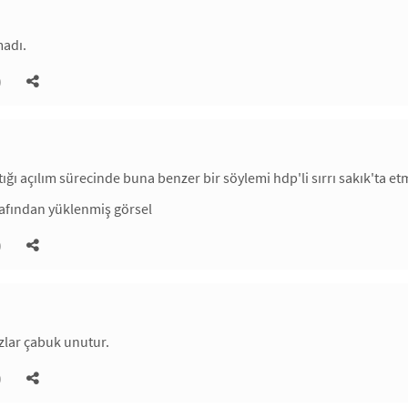
madı.
)
ığı açılım sürecinde buna benzer bir söylemi hdp'li sırrı sakık'ta et
)
zlar çabuk unutur.
)