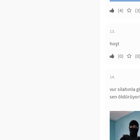
(4)
(3
13.
hoşt
(0)
(0
14.
vur silahınla 
sen öldürüyor