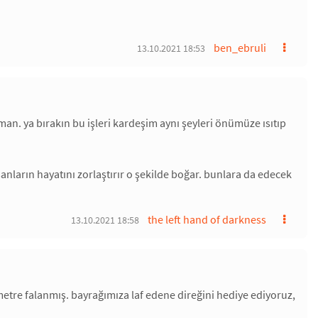
ben_ebruli
13.10.2021 18:53
eman. ya bırakın bu işleri kardeşim aynı şeyleri önümüze ısıtıp
nların hayatını zorlaştırır o şekilde boğar. bunlara da edecek
the left hand of darkness
13.10.2021 18:58
etre falanmış. bayrağımıza laf edene direğini hediye ediyoruz,