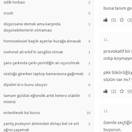
sidik torbası
2
buna tanım ger
crush
5
(5)
(3
düşünsene demek ama karşında
1
düşünebilenlerin olmaması
11.
homoseksüel başlık açanlar kucağa alınacak
4
provokatif bir 
mehmet ali erbil'in sevgilisi olmak
1
ısıtıp koymayın
şans çarkında çarkı çevirdiğin an uçurulmak
1
pkk tükürüğüyl
sözlüğe girerken laptop kamerasına geğirmek
2
sözün var mı?
diyelim ki o bunu okuyor
6
(2)
(0
tamam güldük eğlendik artık hetero olabilir
5
misiniz
12.
evlenilecek kız burcu
10
özenle seçtiği
yanlış pozisyon alımından dolayı bel ve sırt
2
buyurun.
ağrısı yaşamak