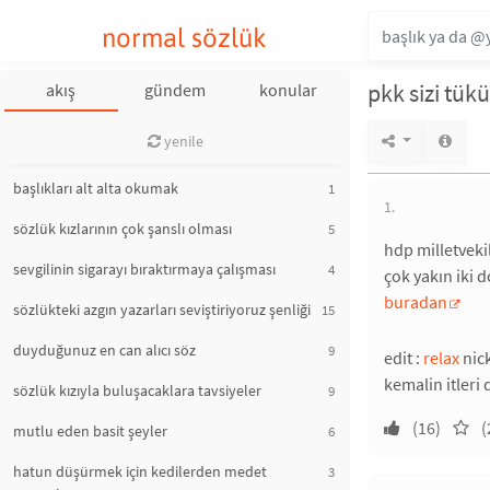
normal sözlük
pkk sizi tük
akış
gündem
konular
yenile
başlıkları alt alta okumak
1
1.
sözlük kızlarının çok şanslı olması
5
hdp milletveki
sevgilinin sigarayı bıraktırmaya çalışması
4
çok yakın iki d
buradan
sözlükteki azgın yazarları seviştiriyoruz şenliği
15
duyduğunuz en can alıcı söz
9
edit :
relax
nick
kemalin itleri 
sözlük kızıyla buluşacaklara tavsiyeler
9
(16)
(
mutlu eden basit şeyler
6
hatun düşürmek için kedilerden medet
3