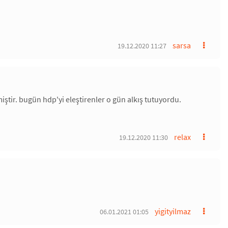
sarsa
19.12.2020 11:27
miştir. bugün hdp'yi eleştirenler o gün alkış tutuyordu.
relax
19.12.2020 11:30
yigityilmaz
06.01.2021 01:05