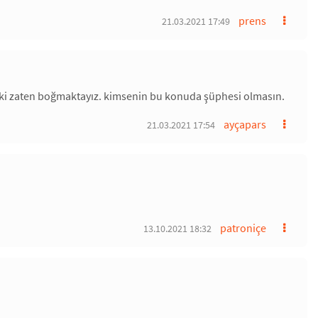
prens
21.03.2021 17:49
ki zaten boğmaktayız. kimsenin bu konuda şüphesi olmasın.
ayçapars
21.03.2021 17:54
patroniçe
13.10.2021 18:32