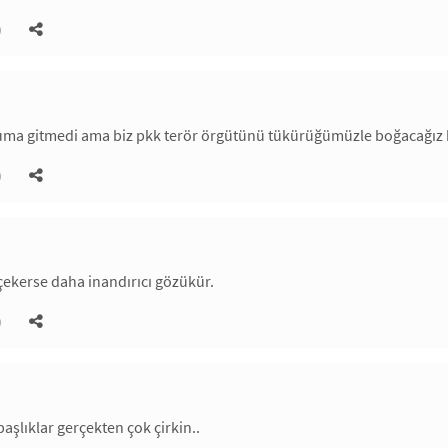
)
şuma gitmedi ama biz pkk terör örgütünü tükürüğümüzle boğacağız 
)
ekerse daha inandırıcı gözükür.
)
aşlıklar gerçekten çok çirkin..