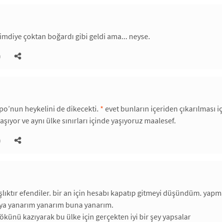
imdiye çoktan boğardı gibi geldi ama... neyse.
)
apo’nun heykelini de dikecekti.
*
evet bunların içeriden çıkarılması iç
şıyor ve aynı ülke sınırları içinde yaşıyoruz maalesef.
)
aşlıktır efendiler. bir an için hesabı kapatıp gitmeyi düşündüm. yapma
ya yanarım yanarım buna yanarım.
künü kazıyarak bu ülke için gerçekten iyi bir şey yapsalar