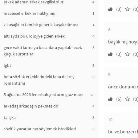
erkek adamın erkek sevgilisi olur
4
(3)
(0
maalesef erkekler haklıymış
1
z kuşağının tam bir geberik kuşak olması
1
8.
altı ayda bir ürolojiye giden erkek
4
başlık hiç ho
gece vakti kornaya basanlara yapılabilecek
3
(3)
(0
küçük sürprizler
lgbt
3
9.
beta sözlük erkeklerindeki lana del rey
8
romantizmi
önce donunu ç
5 ağustos 2026 fenerbahçe sturm graz maçı
20
(5)
(0
arkadaş arkadaşın pekmezidir
4
talişka
3
10.
sözlük yazarlarının söylemek istedikleri
6
bu ve benzeri b