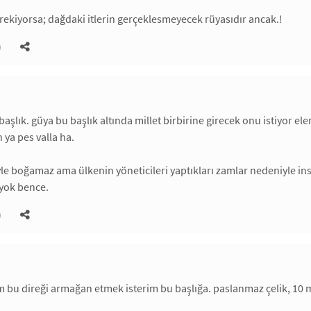
ekiyorsa; dağdaki itlerin gerçeklesmeyecek rüyasıdır ancak.!
)
başlık. güya bu başlık altında millet birbirine girecek onu istiyor el
 ya pes valla ha.
e boğamaz ama ülkenin yöneticileri yaptıkları zamlar nedeniyle insa
 yok bence.
)
m bu direği armağan etmek isterim bu başlığa. paslanmaz çelik, 10 m