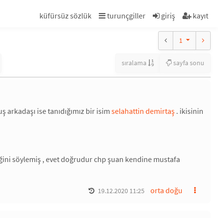
küfürsüz sözlük
turunçgiller
giriş
kayıt
1
sıralama
sayfa sonu
ş arkadaşı ise tanıdığımız bir isim
selahattin demirtaş
. ikisinin
ediğini söylemiş , evet doğrudur chp şuan kendine mustafa
.
orta doğu
19.12.2020 11:25