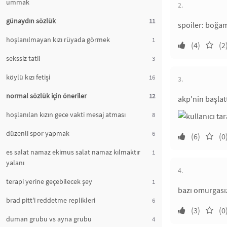
ummak
2.
günaydın sözlük
11
spoiler: boğa
hoşlanılmayan kızı rüyada görmek
1
(4)
(2
sekssiz tatil
3
köylü kızı fetişi
16
3.
normal sözlük için öneriler
12
akp'nin başlatt
hoşlanılan kızın gece vakti mesaj atması
8
düzenli spor yapmak
6
(6)
(0
es salat namaz ekimus salat namaz kılmaktır
1
yalanı
4.
terapi yerine geçebilecek şey
1
bazı omurgası
brad pitt'i reddetme replikleri
6
(3)
(0
duman grubu vs ayna grubu
4