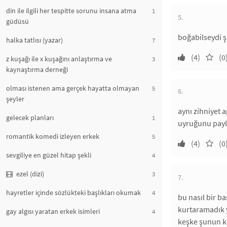
din ile ilgili her tespitte sorunu insana atma
1
5.
güdüsü
boğabilseydi ş
halka tatlısı (yazar)
7
(4)
(0
z kuşağı ile x kuşağını anlaştırma ve
3
kaynaştırma derneği
olması istenen ama gerçek hayatta olmayan
5
6.
şeyler
aynı zihniyet 
gelecek planları
1
uyruğunu payla
romantik komedi izleyen erkek
5
(4)
(0
sevgiliye en güzel hitap şekli
4
ezel (dizi)
3
7.
hayretler içinde sözlükteki başlıkları okumak
4
bu nasıl bir b
kurtaramadık 
gay algısı yaratan erkek isimleri
4
keşke şunun kö