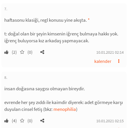
7.
haftasonu klasiği, regl konusu yine akışta.
*
t: doğal olan bir şeyin kimsenin iğrenç bulmaya hakkı yok.
iğrenç buluyorsa kız arkadaş yapmayacak.
(2)
(0)
10.01.2021 02:14
kalender
8.
insan doğasına saygısı olmayan bireydir.
evrende her şey zıddı ile kaimdir diyerek: adet görmeye karşı
duyulan cinsel fetiş (bkz:
menophilia
)
(4)
(0)
10.01.2021 02:15