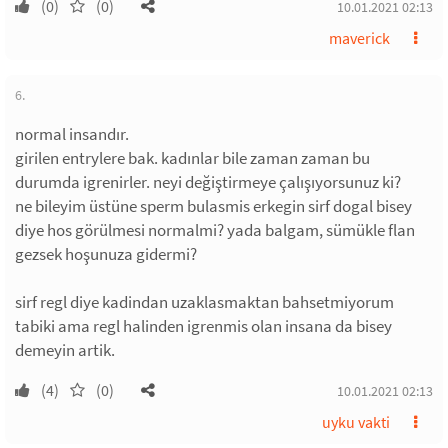
(0)
(0)
10.01.2021 02:13
maverick
6.
normal insandır.
girilen entrylere bak. kadınlar bile zaman zaman bu
durumda igrenirler. neyi değiştirmeye çalışıyorsunuz ki?
ne bileyim üstüne sperm bulasmis erkegin sirf dogal bisey
diye hos görülmesi normalmi? yada balgam, sümükle flan
gezsek hoşunuza gidermi?
sirf regl diye kadindan uzaklasmaktan bahsetmiyorum
tabiki ama regl halinden igrenmis olan insana da bisey
demeyin artik.
(4)
(0)
10.01.2021 02:13
uyku vakti