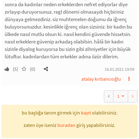
sonra da kadınlar neden erkeklerden nefret ediyorlar diye
zırlayıp duruyorsunuz. regl dönemi olmasaydı hiçbiriniz
dünyaya gelmezdiniz. siz muhtemelen doğumu da iğrenç
buluyorsunuzdur. kesinlikle iğrenç olan sizsiniz. bir kadın bu
ülkede nasıl mutlu olsun ki. nasıl kendini güvende hissetsin.
nasıl erkeklere güvenip arkadaş olabilsin. hâlâ bir kadın
sizinle diyalog kuruyorsa bu sizin gibi zihniyetler için büyük
lütuftur. kadınlardan tüm erkekler adına özür dilerim.
(5)
(0)
16.01.2021 19:59
atalay kırbancıoğlu
1
bu başlığa tanım girmek için
kayıt
olabilirsiniz.
zaten üye iseniz
buradan
giriş yapabilirsiniz.