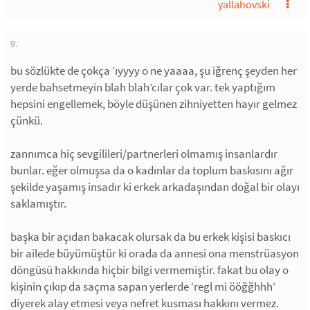
yallahovski
9.
bu sözlükte de çokça ‘ıyyyy o ne yaaaa, şu iğrenç şeyden her
yerde bahsetmeyin blah blah’cılar çok var. tek yaptığım
hepsini engellemek, böyle düşünen zihniyetten hayır gelmez
çünkü.
zannımca hiç sevgilileri/partnerleri olmamış insanlardır
bunlar. eğer olmuşsa da o kadınlar da toplum baskısını ağır
şekilde yaşamış insadır ki erkek arkadaşından doğal bir olayı
saklamıştır.
başka bir açıdan bakacak olursak da bu erkek kişisi baskıcı
bir ailede büyümüştür ki orada da annesi ona menstrüasyon
döngüsü hakkında hiçbir bilgi vermemiştir. fakat bu olay o
kişinin çıkıp da saçma sapan yerlerde ‘regl mi ööğğhhh’
diyerek alay etmesi veya nefret kusması hakkını vermez.