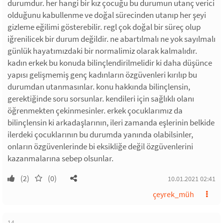
durumdur. her hangi bir kız çocuğu bu durumun utanç verici
olduğunu kabullenme ve doğal sürecinden utanıp her şeyi
gizleme eğilimi gösterebilir. regl çok doğal bir süreç olup
iğrenilicek bir durum değildir. ne abartılmalı ne yok sayılmalı
günlük hayatımızdaki bir normalimiz olarak kalmalıdır.
kadın erkek bu konuda bilinçlendirilmelidir ki daha düşünce
yapısı gelişmemiş genç kadınların özgüvenleri kırılıp bu
durumdan utanmasınlar. konu hakkında bilinçlensin,
gerektiğinde soru sorsunlar. kendileri için sağlıklı olanı
öğrenmekten çekinmesinler. erkek çocuklarımız da
bilinçlensin ki arkadaşlarının, ileri zamanda eşlerinin belkide
ilerdeki çocuklarının bu durumda yanında olabilsinler,
onların özgüvenlerinde bi eksikliğe değil özgüvenlerini
kazanmalarına sebep olsunlar.
(2)
(0)
10.01.2021 02:41
çeyrek_müh
14.